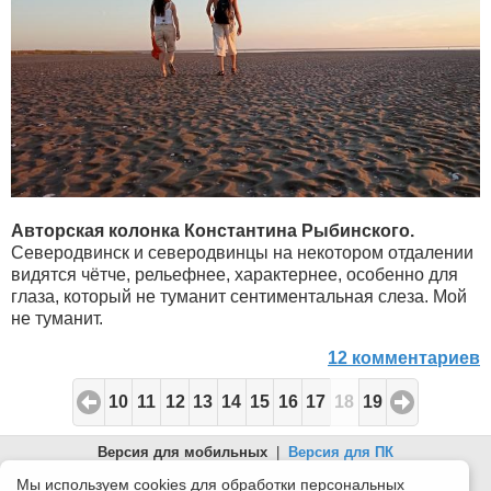
Авторская колонка Константина Рыбинского.
Северодвинск и северодвинцы на некотором отдалении
видятся чётче, рельефнее, характернее, особенно для
глаза, который не туманит сентиментальная слеза. Мой
не туманит.
12 комментариев
10
11
12
13
14
15
16
17
18
19
Версия для мобильных
|
Версия для ПК
© 2026 Беломорканал Северодвинск tv29.ru
Мы используем cookies для обработки персональных