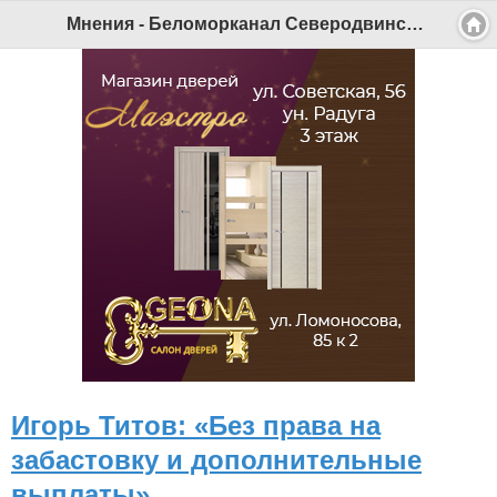
Мнения - Беломорканал Северодвинск tv29.ru
Игорь Титов: «Без права на
забастовку и дополнительные
выплаты»