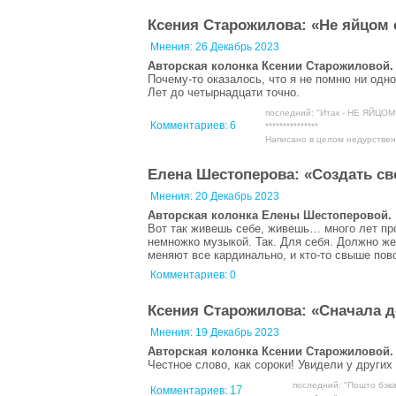
Ксения Старожилова: «Не яйцом
Мнения:
26 Декабрь 2023
Авторская колонка Ксении Старожиловой.
Почему-то оказалось, что я не помню ни одно
Лет до четырнадцати точно.
последний: "Итак - НЕ ЯЙЦ
Комментариев:
6
***************
Написано в целом недурственн
Елена Шестоперова: «Создать св
Мнения:
20 Декабрь 2023
Авторская колонка Елены Шестоперовой.
Вот так живешь себе, живешь… много лет пр
немножко музыкой. Так. Для себя. Должно же
меняют все кардинально, и кто-то свыше пов
Комментариев: 0
Ксения Старожилова: «Сначала 
Мнения:
19 Декабрь 2023
Авторская колонка Ксении Старожиловой.
Честное слово, как сороки! Увидели у других 
последний: "Пошто бэк
17
Комментариев: