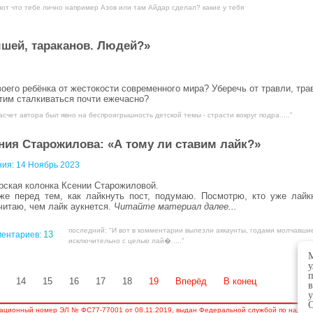
вот что тебе лично например Азов или там Айдар сделал? какие у тебя
шей, тараканов. Людей?»
воего ребёнка от жестокости современного мира? Уберечь от травли, тра
этим сталкиваться почти ежечасно?
асчет автора был явно на беспроигрышность детской темы - страсти вокруг подра....."
ния Старожилова: «А тому ли ставим лайк?»
ния:
14 Ноябрь 2023
рская колонка Ксении Старожиловой.
же перед тем, как лайкнуть пост, подумаю. Посмотрю, кто уже лайк
читаю, чем лайк аукнется.
Читайте материал далее...
последний: "И вот в комментарии вылезли аккаунты, годами молчавши
13
ентариев:
исключительно с целью лай�....."
М
у
п
14
15
16
17
18
19
Вперёд
В конец
в
у
О
ационный номер ЭЛ № ФС77-77001 от 08.11.2019, выдан Федеральной службой по надзору