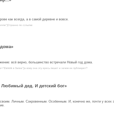
рове как всегда, а в самой деревне и вовсе.
onme"]Странно по сслылке
 дома»
жение: всё верно, большинство встречали Новый год дома.
e="Elektrik в Запое"]а кому она эту ересь пишет и зачем ее публикуют?
 Любимый дед. И детский бог»
 своим. Личным. Сокровенным. Особенным. И, конечно же, почти у всех 
ие.