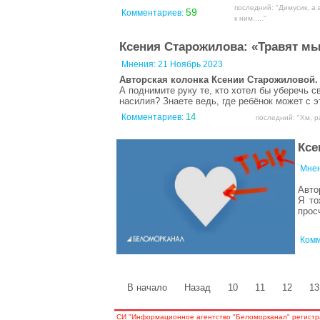
последний: "Димусик, а 
59
Комментариев:
к ним....."
Ксения Старожилова: «Травят мы
Мнения:
21 Ноябрь 2023
Авторская колонка Ксении Старожиловой.
А поднимите руку те, кто хотел бы уберечь с
насилия? Знаете ведь, где ребёнок может с 
14
Комментариев:
последний: "Хм, р
Ксе
Мне
Авто
Я то
прос
Комм
В начало
Назад
10
11
12
13
СИ "Информационное агентство "Беломорканал" регистр