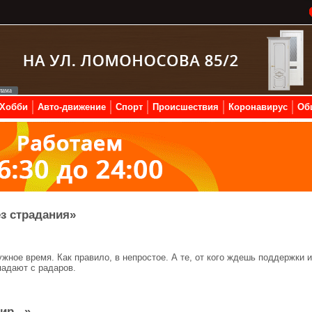
Хобби
Авто-движение
Спорт
Происшествия
Коронавирус
Об
ез страдания»
ное время. Как правило, в непростое. А те, от кого ждешь поддержки и
падают с радаров.
р...»