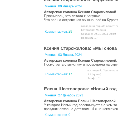
Мнения:
09 Январь 2024
Авторская колонка Ксении Старожиловой.
Приснилось, что летала к бабушке.
Что всё на острове как обычно, всё на Курост
последний: "[quote name="n
Категория: Мнения
29
Комментариев:
Создано: 09.01.2024 20:49
Просмо�....."
Ксения Старожилова: «Мы снова
Мнения:
03 Январь 2024
Авторская колонка Ксении Старожиловой
.
Посмотрела статистику и посмотрела на окру
последний: "[quote nam
17
Комментариев:
:lol:[/quote]
Зап�....."
Елена Шестоперова: «Новый год.
Мнения:
27 Декабрь 2023
Авторская колонка Елены Шестоперовой.
У каждого Новый год ассоциируется с чем-то
праздник связан с детством. И я не исключен
Комментариев: 0