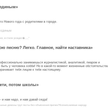
 единым»
го Нового года с родителями в городе.
ОМ ЕДИНЫМ
о, в стиле рождес�....."
ою песню? Легко. Главное, найти наставника»
офессионально занимаешься журналистикой, аналитикой, пиаром и
 быть у человека хобби! Но в какой-то момент жизненные обстоятельств
орачивает тебя лицом к тебе настоящему.
дети, потом школы»
- и нам надо, и нам давай сюда!
ашные демоны трут посты без объяснения причин?Ксения,напиши народу