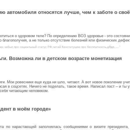
ию автомобиля относятся лучше, чем к заботе о сво
ботиться о здоровом теле? По определению ВОЗ здоровье - это состояни
о благополучия, а не только отсутствие болезней или физических дефек
ин забыл про социальный статус РФ,читай Конституцию про бесплатность,дЯдя......"
ьги. Возможна ли в детском возрасте монетизация
иги. Мои ровесники еще куда ни шло, читают. А вот новое поколение учи
исая в соцсетях. Ничего не поделать, такое время. Написал пост – и ты 
 себя читающим человеком.
дент в моём городе»
нта по нарастающей заполнялась сообщениями о визите президента,