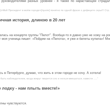
с руководителями разных уровней - я также по нарастающей страда
e]«Мой Президент в моём городе»[/quote] понятно по одной фразе о дефиците серы!!! Стр...
чная история, длиною в 20 лет
ась на концерте группы "Пилот". Вообще-то я давно уже не хожу на ро
ут моя ученица пишет: «Пойдем на «Пилота», я уже и билеты купила»! Мн
ь в Петербурге, думаю, что жить в этом городе не хочу. А хотела!
 быть наблюдателем, когда вокруг творится зло и нельзя вмешаться, навести ....."
 лодку - нам плыть вместе!»
олны чувствуются.