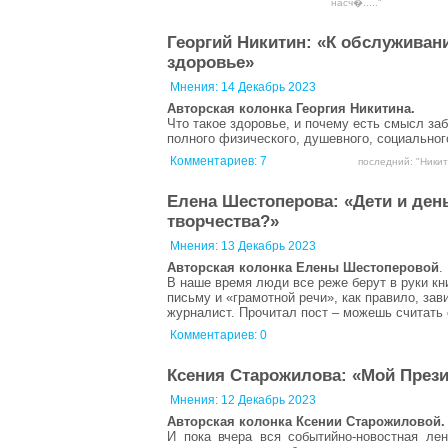
насч�....."
Георгий Никитин: «К обслуживан
здоровье»
Мнения:
14 Декабрь 2023
Авторская колонка Георгия Никитина.
Что такое здоровье, и почему есть смысл за
полного физического, душевного, социальног
Комментариев:
7
последний: "Никит
Елена Шестоперова: «Дети и ден
творчества?»
Мнения:
13 Декабрь 2023
Авторская колонка Елены Шестоперовой
.
В наше время люди все реже берут в руки кн
письму и «грамотной речи», как правило, зав
журналист. Прочитал пост – можешь считать
Комментариев: 0
Ксения Старожилова: «Мой Прези
Мнения:
12 Декабрь 2023
Авторская колонка Ксении Старожиловой.
И пока вчера вся событийно-новостная ле