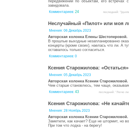
передвижении по объектам, его встречах 
завидовала.
24
Комментариев:
последний: "[quot
Неслучайный «Пилот» или моя ли
Мнения:
06 Декабрь 2023
Авторская колонка Елены Шестоперовой.
В прошлые выходные незапланированно оказал
концерты (кроме своих), наелась что ли. А т
оставалось только согласиться.
Комментариев: 0
Ксения Старожилова: «Остаться»
Мнения:
05 Декабрь 2023
Авторская колонка Ксении Старожиловой.
Чем старше становлюсь, тем чаще, оказываяс
43
Комментариев:
последний: "Легко ли
Ксения Старожилова: «Не качайте
Мнения:
28 Ноябрь 2023
Авторская колонка Ксении Старожиловой.
Заметили, как качает? Еще не штормит, но в
При том что лодка - на берегу!