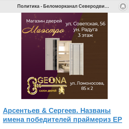
Политика - Беломорканал Северодвинск tv29.ru
Арсентьев & Сергеев. Названы
имена победителей праймериз ЕР