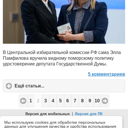
В Центральной избирательной комиссии РФ сама Элла
Памфилова вручила видному поморскому политику
удостоверение депутата Государственной Думы.
5 комментариев
Ещё статьи...
click
to
expand
1
2
3
4
5
6
7
8
9
10
contents
Версия для мобильных
|
Версия для ПК
© 2026 Беломорканал Северодвинск tv29.ru
Мы используем cookies для обработки персональных
данных для улучшения качества и удобства использования
Joomla!
is Free Software released under the GNU General Public