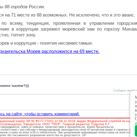
ры
88 городов
России.
 на 71 месте из 88 возможных. Не исключено, что и это аванс.
 по всему, тенденция, проявленная в управлении городски
ению в коррупции загремел моревский зам по горхозу Михаи
но, топчет зону.
орев и коррупция - понятия несовместимые.
Архангельска Морев расположился на 69 месте.
овине тысячи?)))
Сообщить модера
М
у
п
в
сь на сайте, чтобы оставить комментарий.
у
О
ационный номер ЭЛ № ФС77-77001 от 08.11.2019, выдан Федеральной службой по надзору
п
скомнадзор). Учредитель: ООО "ТВ29". Главный редактор: Рудалев А.Г.
 Северодвинска, новости поморья, происшествия в Архангельске, мэрия Архангельска
соответствии с российским и международным законодательством об авторском праве и смежных права
риалов ссылка на www.tv29.ru обязательна. При цитировании информации гиперссылка на www.tv29.ru 
лях без письменного разрешения агентства не допускается. 18+