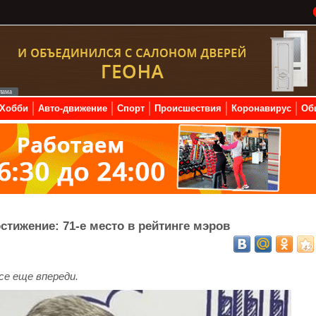
Хобби
Авто-движение
Спорт
Происшествия
Коронавирус
Об
стижение: 71-е место в рейтинге мэров
се еще впереди.