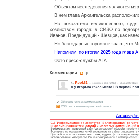
Объектом исследования являются мэ
В нем глава Архангельска расположился
На показатели великолепного, судя
хозяйством города: в СИЗО по подозр
Иванов. Предыдущий - Шевцов, как извест
Но благодарные горожане знают, что М
Напомним, по итогам 2025 года глава 
Фото пресс-службы АГА
Комментарии
Rook81
#1
(c нами с 18.07.2019)
28.03.2026 01:24
А у игорька какое место? В первой пол
Обновить список комментариев
RSS лента комментариев этой записи
Авторизуйте
СИ "Информационное агентство "Беломорканал" регистр
информационных технологий и массовых коммуникаций (Ро
Беломорканал - новостной сайт Архангельской области: новости
Все права на материалы, опубликованные на сайте, защищены в 
При любом использовании текстовых, аудио-, фото- и видеомате
Использование материалов ИА «Беломорканал» в коммерческих це