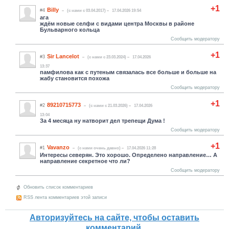
+1
Billy
#4
(c нами с 03.04.2017)
17.04.2026 19:54
ага
ждём новые селфи с видами центра Москвы в районе
Бульварного кольца
Сообщить модератору
+1
Sir Lancelot
#3
(c нами с 23.03.2024)
17.04.2026
13:37
памфилова как с путеным связалась все больше и больше на
жабу становится похожа
Сообщить модератору
+1
89210715773
#2
(c нами с 21.03.2026)
17.04.2026
13:04
За 4 месяца ну натворит дел трепещи Дума !
Сообщить модератору
+1
Vavanzo
#1
(c нами очень давно)
17.04.2026 11:28
Интересы северян. Это хорошо. Определено направление… А
направление секретное что ли?
Сообщить модератору
Обновить список комментариев
RSS лента комментариев этой записи
Авторизуйтесь на сайте, чтобы оставить
комментарий.