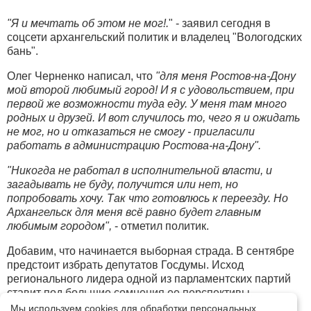
"Я и мечтать об этом не мог!.
" - заявил сегодня в
соцсети архангельский политик и владелец "Вологодских
бань".
Олег Черненко написал, что
"для меня Ростов-на-Дону
мой второй любимый город! И я с удовольствием, при
первой же возможности туда еду. У меня там много
родных и друзей. И вот случилось то, чего я и ожидать
не мог, но и отказаться не смогу - пригласили
работать в администрацию Ростова-на-Дону".
"Никогда не работал в исполнительной власти, и
загадывать не буду, получится или нет, но
попробовать хочу. Так что готовлюсь к переезду. Но
Архангельск для меня всё равно будет главным
любимым городом",
- отметил политик.
Добавим, что начинается выборная страда. В сентябре
предстоит избрать депутатов Госдумы. Исход
регионального лидера одной из парламентских партий
ставит под большие сомнения ее перспективы.
Мы используем cookies для обработки персональных