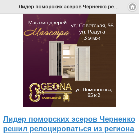
Версия для мобильных
|
Версия для ПК
Лидер поморских эсеров Черненко решил релоцироваться из региона - Беломорканал Северодвинск tv29.ru
© 2026 Беломорканал Северодвинск tv29.ru
Joomla!
is Free Software released under the GNU General Public
License.
Mobile version by
Mobile Joomla!
Desktop Version
СИ "Информационное агентство "Беломорканал" регистрационный номер ЭЛ № ФС77-77001 от 08.11.2019,
выдан Федеральной службой по надзору в сфере связи, информационных технологий и массовых
коммуникаций (Роскомнадзор). Учредитель: ООО "ТВ29". Главный редактор: Рудалев А.Г.
Беломорканал - новостной сайт Архангельской области: новости Северодвинска, новости поморья,
происшествия в Архангельске, мэрия Архангельска
Все права на материалы, опубликованные на сайте, защищены в соответствии с российским и
международным законодательством об авторском праве и смежных правах.
При любом использовании текстовых, аудио-, фото- и видеоматериалов ссылка на www.tv29.ru обязательна.
При цитировании информации гиперссылка на www.tv29.ru обязательна. Использование материалов ИА
«Беломорканал» в коммерческих целях без письменного разрешения агентства не допускается. 18+
Лидер поморских эсеров Черненко
решил релоцироваться из региона