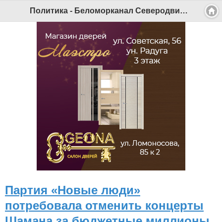
Политика - Беломорканал Северодвинск tv29.ru
Партия «Новые люди»
потребовала отменить концерты
Шамана за бюджетные миллионы