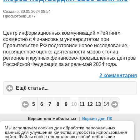
Создано: 30.05.2024 08:54
Просмотров: 1877
Центр информационных коммуникаций «Рейтинг»
совместно с Финансовым университетом при
Правительстве РФ подготовили новое исследование,
посвященное оценке деятельности мэров столиц
регионов и крупных финансово-промышленных центров
Российской Федерации за апрель-май 2024 года.
2 комментария
Ещё статьи...
click
to
expand
5
6
7
8
9
10
11
12
13
14
contents
Версия для мобильных
|
Версия для ПК
© 2026 Беломорканал Северодвинск tv29.ru
Мы используем cookies для обработки персональных
данных для улучшения качества и удобства использования
Joomla!
is Free Software released under the GNU General Public
сайта. Файлы cookie представляют собой небольшие
License.