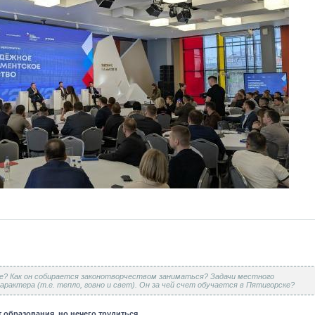
ие? Как он собирается законотворчеством заниматься? Задачи местного
рактера (т.е. тепло, говно и свет). Он за чей счет обучается в Пятигорске?
образования, но нечего трудиться...