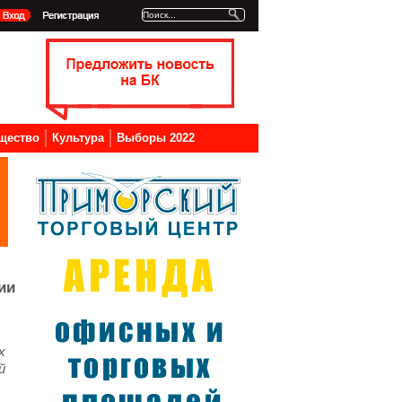
щество
Культура
Выборы 2022
ии
х
й