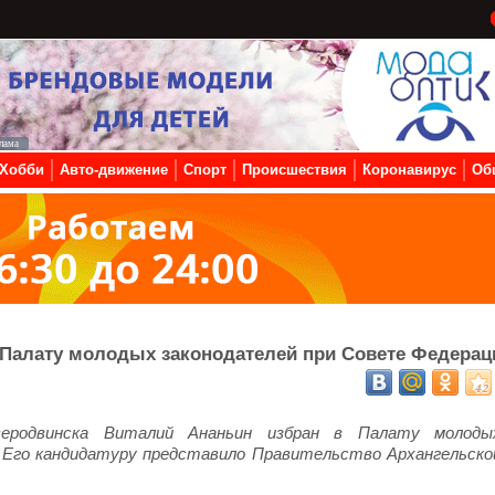
Хобби
Авто-движение
Спорт
Происшествия
Коронавирус
Об
 Палату молодых законодателей при Совете Федерац
родвинска Виталий Ананьин избран в Палату молоды
 Его кандидатуру представило Правительство Архангельско