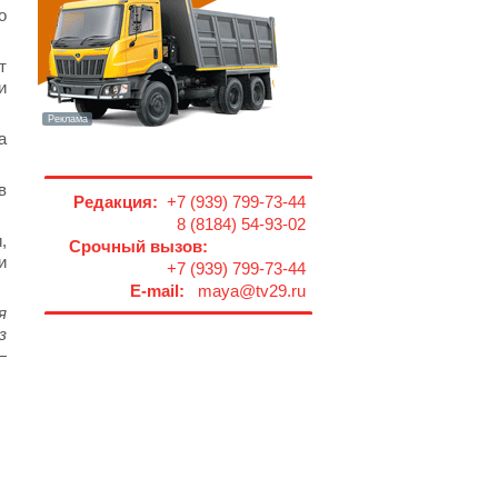
о
т
и
а
в
Редакция:
+7 (939) 799-73-44
8 (8184) 54-93-02
,
Срочный вызов:
и
+7 (939) 799-73-44
E-mail:
maya@tv29.ru
я
з
—