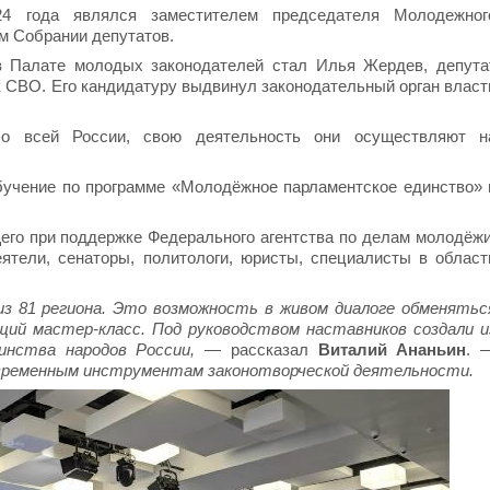
4 года являлся заместителем председателя Молодежног
м Собрании депутатов.
в Палате молодых законодателей стал Илья Жердев, депута
к СВО. Его кандидатуру выдвинул законодательный орган власт
о всей России, свою деятельность они осуществляют н
бучение по программе «Молодёжное парламентское единство» 
его при поддержке Федерального агентства по делам молодёжи
тели, сенаторы, политологи, юристы, специалисты в област
з 81 региона. Это возможность в живом диалоге обменятьс
ий мастер-класс. Под руководством наставников создали и
инства народов России,
— рассказал
Виталий Ананьин
.
овременным инструментам законотворческой деятельности.