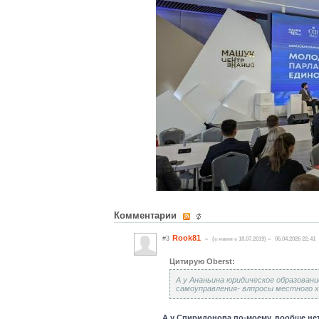
Комментарии
Rook81
#3
(c нами с 18.07.2019)
05.04.2026 22:41
Цитирую Oberst:
А у Ананьина юридическое образован
самоуправления- влпросы местного ха
А у Спиридонова по-моему, вообще нет 