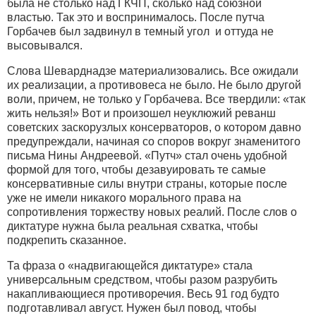
была не столько над ГКЧП, сколько над союзной
властью. Так это и воспринималось. После путча
Горбачев был задвинул в темный угол и оттуда не
высовывался.
Слова Шеварднадзе материализовались. Все ожидали
их реализации, а противовеса не было. Не было другой
воли, причем, не только у Горбачева. Все твердили: «так
жить нельзя!» Вот и произошел неуклюжий реванш
советских заскорузлых консерваторов, о котором давно
предупреждали, начиная со споров вокруг знаменитого
письма Нины Андреевой. «Путч» стал очень удобной
формой для того, чтобы дезавуировать те самые
консервативные силы внутри страны, которые после
уже не имели никакого морального права на
сопротивления торжеству новых реалий. После слов о
диктатуре нужна была реальная схватка, чтобы
подкрепить сказанное.
Та фраза о «надвигающейся диктатуре» стала
универсальным средством, чтобы разом разрубить
накапливающиеся противоречия. Весь 91 год будто
подготавливал август. Нужен был повод, чтобы