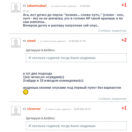
+1
takamisakari
#5
(c нами очень давно)
19.08.2021
07:10
Ага, вот дочел до перла: "возник... слово путч.." (слово - оно,
путч - ён) не не апечатка, уто в голове АР такой ералашь и ён
сам ачепятка..
Вечером дочту и расперу патропнее сей опус..
Сообщить модератору
+2
steed
#4
(c нами очень давно)
19.08.2021 07:08
Цитирую k.kirillov:
И сколько годиков тогда было андрюше.
а тут два подхода
1)не читал,но осуждаю(с)
2гайдар в 15 взводом командовал(с)
андрюша своими опусами под первый пункт без вариантов
Сообщить модератору
+1
observer
#3
(c нами очень давно)
19.08.2021 02:44
Цитирую k.kirillov:
И сколько годиков тогда было андрюше.