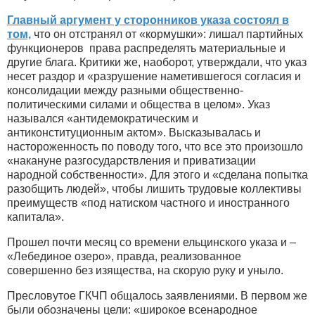
Главный аргумент у сторонников указа состоял в
том,
что он отстранял от «кормушки»: лишал партийных
функционеров права распределять материальные и
другие блага. Критики же, наоборот, утверждали, что указ
несет раздор и «разрушение наметившегося согласия и
консолидации между разными общественно-
политическими силами и общества в целом». Указ
назывался «антидемократическим и
антиконституционным актом». Высказывалась и
настороженность по поводу того, что все это произошло
«накануне разгосударствления и приватизации
народной собственности». Для этого и «сделана попытка
разобщить людей», чтобы лишить трудовые коллективы
преимуществ «под натиском частного и иностранного
капитала».
Прошел почти месяц со времени ельцинского указа и –
«Лебединое озеро», правда, реализованное
совершенно без изящества, на скорую руку и уныло.
Пресловутое ГКЧП общалось заявлениями. В первом же
были обозначены цели: «широкое всенародное