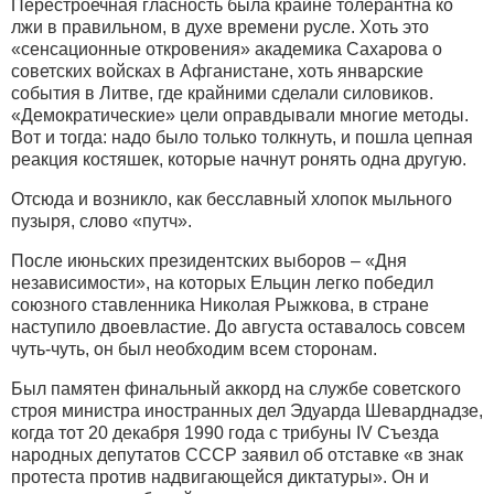
Перестроечная гласность была крайне толерантна ко
лжи в правильном, в духе времени русле. Хоть это
«сенсационные откровения» академика Сахарова о
советских войсках в Афганистане, хоть январские
события в Литве, где крайними сделали силовиков.
«Демократические» цели оправдывали многие методы.
Вот и тогда: надо было только толкнуть, и пошла цепная
реакция костяшек, которые начнут ронять одна другую.
Отсюда и возникло, как бесславный хлопок мыльного
пузыря, слово «путч».
После июньских президентских выборов – «Дня
независимости», на которых Ельцин легко победил
союзного ставленника Николая Рыжкова, в стране
наступило двоевластие. До августа оставалось совсем
чуть-чуть, он был необходим всем сторонам.
Был памятен финальный аккорд на службе советского
строя министра иностранных дел Эдуарда Шеварднадзе,
когда тот 20 декабря 1990 года с трибуны IV Съезда
народных депутатов СССР заявил об отставке «в знак
протеста против надвигающейся диктатуры». Он и