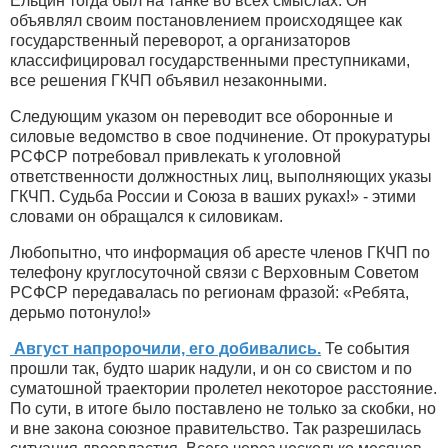
Ельцин тогда был на танке во всех смыслах. Он
объявлял своим постановлением происходящее как
государственный переворот, а организаторов
классифицировал государственными преступниками,
все решения ГКЧП объявил незаконными.
Следующим указом он переводит все оборонные и
силовые ведомство в свое подчинение. От прокуратуры
РСФСР потребовал привлекать к уголовной
ответственности должностных лиц, выполняющих указы
ГКЧП. Судьба России и Союза в ваших руках!» - этими
словами он обращался к силовикам.
Любопытно, что информация об аресте членов ГКЧП по
телефону круглосуточной связи с Верховным Советом
РСФСР передавалась по регионам фразой: «Ребята,
дерьмо потонуло!»
Август напророчили, его добивались.
Те события
прошли так, будто шарик надули, и он со свистом и по
суматошной траектории пролетел некоторое расстояние.
По сути, в итоге было поставлено не только за скобки, но
и вне закона союзное правительство. Так разрешилась