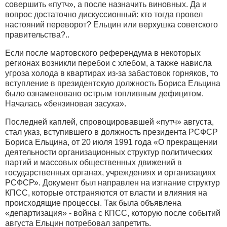
совершить «путч», а после назначить виновных. Да и
вопрос достаточно дискуссионный: кто тогда провел
настояний переворот? Ельцин или верхушка советского
правительства?..
Если после мартовского референдума в некоторых
регионах возникли перебои с хлебом, а также нависла
угроза холода в квартирах из-за забастовок горняков, то
вступление в президентскую должность Бориса Ельцина
было ознаменовано острым топливным дефицитом.
Началась «бензиновая засуха».
Последней каплей, спровоцировавшей «путч» августа,
стал указ, вступившего в должность президента РСФСР
Бориса Ельцина, от 20 июля 1991 года «О прекращении
деятельности организационных структур политических
партий и массовых общественных движений в
государственных органах, учреждениях и организациях
РСФСР». Документ был направлен на изгнание структур
КПСС, которые отстраняются от власти и влияния на
происходящие процессы. Так была объявлена
«департизация» - война с КПСС, которую после событий
августа Ельцин потребовал запретить.