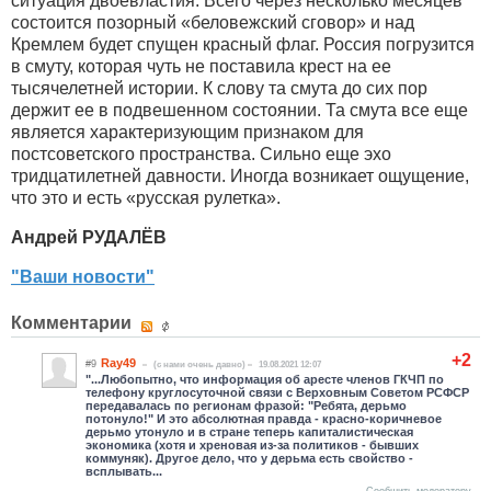
ситуация двоевластия. Всего через несколько месяцев
состоится позорный «беловежский сговор» и над
Кремлем будет спущен красный флаг. Россия погрузится
в смуту, которая чуть не поставила крест на ее
тысячелетней истории. К слову та смута до сих пор
держит ее в подвешенном состоянии. Та смута все еще
является характеризующим признаком для
постсоветского пространства. Сильно еще эхо
тридцатилетней давности. Иногда возникает ощущение,
что это и есть «русская рулетка».
Андрей РУДАЛЁВ
"Ваши новости"
Комментарии
+2
Ray49
#9
(c нами очень давно)
19.08.2021 12:07
"...Любопытно, что информация об аресте членов ГКЧП по
телефону круглосуточной связи с Верховным Советом РСФСР
передавалась по регионам фразой: "Ребята, дерьмо
потонуло!" И это абсолютная правда - красно-коричневое
дерьмо утонуло и в стране теперь капиталистическая
экономика (хотя и хреновая из-за политиков - бывших
коммуняк). Другое дело, что у дерьма есть свойство -
всплывать...
Сообщить модератору