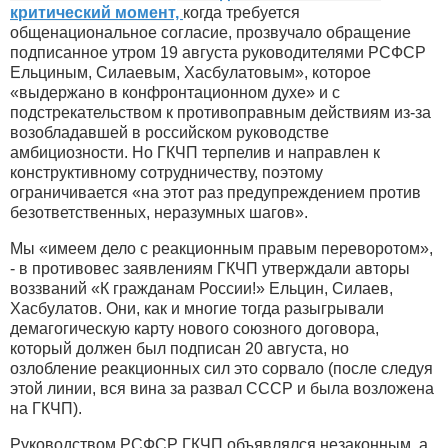
критический момент,
когда требуется
общенациональное согласие, прозвучало обращение
подписанное утром 19 августа руководителями РСФСР
Ельциным, Силаевым, Хасбулатовым», которое
«выдержано в конфронтационном духе» и с
подстрекательством к противоправным действиям из-за
возобладавшей в российском руководстве
амбициозности. Но ГКЧП терпелив и направлен к
конструктивному сотрудничеству, поэтому
ограничивается «на этот раз предупреждением против
безответственных, неразумных шагов».
Мы «имеем дело с реакционным правым переворотом»,
- в противовес заявлениям ГКЧП утверждали авторы
воззваний «К гражданам России!» Ельцин, Силаев,
Хасбулатов. Они, как и многие тогда разыгрывали
демагогическую карту нового союзного договора,
который должен был подписан 20 августа, но
озлобление реакционных сил это сорвало (после следуя
этой линии, вся вина за развал СССР и была возложена
на ГКЧП).
Руководством РСФСР ГКЧП объявлялся незаконным, а