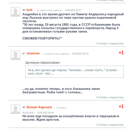
bolt
#8
(c нами очень давно)
19.08.2021 09:57
Андрейка в это время дрочил на Памелу Андерсен,а народный
мэр Лысков выступил по тиви против красно-коричневой
сволочи.
"30 лет назад, 19 августа 1991 года, в СССР кгбшниками была
совершена попытка государственного переворота. Народ 3
дня останавливал голыми руками танки.
СМОЖЕМ ПОВТОРИТЬ?"
Сообщить модератору
+1
observer
#7
(c нами очень давно)
19.08.2021 08:23
Цитирую takamisakari:
Ага, вот дочел до перла: "возник... слово путч.." (слово -
оно, путч - ён) ...
...ну да, понятно теперь, в кого бэкашники такие
безграмотные. Рыба гниёт с головы...
Сообщить модератору
+1
Roman Kapustin
#6
(c нами с
06.03.2015)
19.08.2021 08:08
Не всех еще посадили за оскорбление власти и терроризм в
мыслях. Ждем арестов.
Сообщить модератору