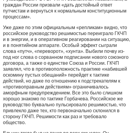
граждан России призвали «дать достойный ответ
путчистам и вернуться к нормальным конституционным
процессам».
Уже даже по этим официальным «репликам» видно, что
российское руководство решимостью переиграло ГКЧП
и в энергии, и в оперативном реагировании на ситуацию,
и в понятийном аппарате. Особый эффект сыграли
слова «путч», «переворот», «хунта». Выбили почву из-
под ног слова о сорванном подписании нового союзного
договора, а также о единстве Союза и России. ГКЧП
заявлял, что в противоположность практике «набившей
оскомину пустых обещаний» перейдет к тактике
действий, но даже по отношению к подстрекателям к
«противоправным действиям» ограничивалось
аморфным предупреждением. Все это было слишком
хорошо знакомо по тактике Горбачева. Российское же
руководство буквально пульсировало решимостью, что
привлекло даже тех, кто первоначально склонился в
сторону ГКЧП. Решимости как раз и требовало
общество.