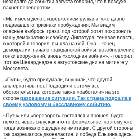
незадолго до событий августа говорил, что в воздухе
пахнет переворотом.
«Мы имеем дело с извержением вулкана, уже давно
подававшего признаки пробуждения. Мы видим
опасные выбросы грязи, под которой хотят похоронить
нашу демократию и свободу. Диктатура, теневая власть,
о которой я говорил, вышла на бой. Она – конец
демократии, начало гражданской войны, возобновление
гонки вооружений, вновь «холодная война»», - говорил
тот же Шеварднадзе в августовские дни на митинге у
Моссовета.
«Путч», будто придумали, внушили, что другой
альтернативы нет. Подводили к этому все
обстоятельства, которые также «работали» на это
скорое
разрешение ситуации. Так страна подошла к
своему узловому и бесславному событию.
«Путч» или «переворот» состоялся и прошел, будто
нехотя, через силу, как что-то формальное, поэтому уже
тогда возникало ощущение имитации. С другой стороны,
так разрешалось двоевластие, и победа Ельцина здесь