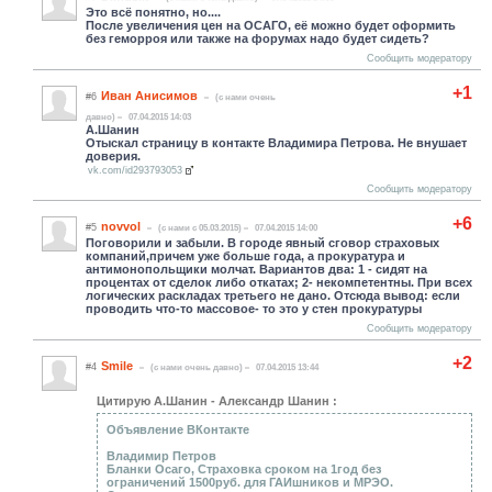
Это всё понятно, но....
После увеличения цен на ОСАГО, её можно будет оформить
без геморроя или также на форумах надо будет сидеть?
Сообщить модератору
+1
Иван Анисимов
#6
(c нами очень
давно)
07.04.2015 14:03
А.Шанин
Отыскал страницу в контакте Владимира Петрова. Не внушает
доверия.
vk.com/id293793053
Сообщить модератору
+6
novvol
#5
(c нами с 05.03.2015)
07.04.2015 14:00
Поговорили и забыли. В городе явный сговор страховых
компаний,причем уже больше года, а прокуратура и
антимонопольщики молчат. Вариантов два: 1 - сидят на
процентах от сделок либо откатах; 2- некомпетентны. При всех
логических раскладах третьего не дано. Отсюда вывод: если
проводить что-то массовое- то это у стен прокуратуры
Сообщить модератору
+2
Smile
#4
(c нами очень давно)
07.04.2015 13:44
Цитирую А.Шанин - Александр Шанин :
Объявление ВКонтакте
Владимир Петров
Бланки Осаго, Страховка сроком на 1год без
ограничений 1500руб. для ГАИшников и МРЭО.