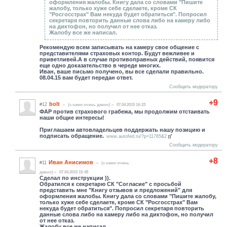
оформления жалобы. Книгу дала со словами "Пишите
жалобу, только хуже себе сделаете, кроме СК
"Росгосстрах" Вам некуда будет обратиться". Попросил
секретаря повторить данные слова либо на камеру либо
на диктофон, но получил от нее отказ.
Жалобу все же написал.
Рекомендую всем записывать на камеру свое общение с
представителями страховых контор. Будут вежливее и
приветливей.А в случае противоправных действий, появится
еще одно доказательство в череде многих.
Иван, ваше письмо получено, вы все сделали правильно.
08.04.15 вам будет передан ответ.
Сообщить модератору
+9
bolt
#12
(c нами очень давно)
07.04.2015 16:23
ФАР против страхового грабежа, мы продолжим отстаивать
наши общие интересы!
Приглашаем автовладельцев поддержать нашу позицию и
подписать обращение.
www.autofed.ru/?p=11765&2
Сообщить модератору
+8
Иван Анисимов
#11
(c нами очень
давно)
07.04.2015 15:48
Сделал по инструкции )).
Обратился к секретарю СК "Согласие" с просьбой
представить мне "Книгу отзывов и предложений" для
оформления жалобы. Книгу дала со словами "Пишите жалобу,
только хуже себе сделаете, кроме СК "Росгосстрах" Вам
некуда будет обратиться". Попросил секретаря повторить
данные слова либо на камеру либо на диктофон, но получил
от нее отказ.
Жалобу все же написал.