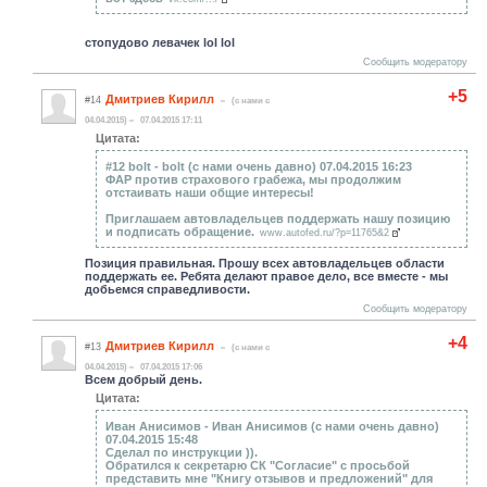
стопудово левачек lol lol
Сообщить модератору
+5
Дмитриев Кирилл
#14
(c нами с
04.04.2015)
07.04.2015 17:11
Цитата:
#12 bolt - bolt (c нами очень давно) 07.04.2015 16:23
ФАР против страхового грабежа, мы продолжим
отстаивать наши общие интересы!
Приглашаем автовладельцев поддержать нашу позицию
и подписать обращение.
www.autofed.ru/?p=11765&2
Позиция правильная. Прошу всех автовладельцев области
поддержать ее. Ребята делают правое дело, все вместе - мы
добьемся справедливости.
Сообщить модератору
+4
Дмитриев Кирилл
#13
(c нами с
04.04.2015)
07.04.2015 17:06
Всем добрый день.
Цитата:
Иван Анисимов - Иван Анисимов (c нами очень давно)
07.04.2015 15:48
Сделал по инструкции )).
Обратился к секретарю СК "Согласие" с просьбой
представить мне "Книгу отзывов и предложений" для