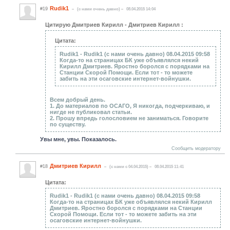
Rudik1
#19
(c нами очень давно)
08.04.2015 14:04
Цитирую Дмитриев Кирилл - Дмитриев Кирилл :
Цитата:
Rudik1 - Rudik1 (c нами очень давно) 08.04.2015 09:58
Когда-то на страницах БК уже объявлялся некий
Кирилл Дмитриев. Яростно боролся с порядками на
Станции Скорой Помощи. Если тот - то можете
забить на эти осаговские интернет-войнушки.
Всем добрый день.
1. До материалов по ОСАГО, Я никогда, подчеркиваю, и
нигде не публиковал статьи.
2. Прошу впредь голословием не заниматься. Говорите
по существу.
Увы мне, увы. Показалось.
Сообщить модератору
Дмитриев Кирилл
#18
(c нами с 04.04.2015)
08.04.2015 11:41
Цитата:
Rudik1 - Rudik1 (c нами очень давно) 08.04.2015 09:58
Когда-то на страницах БК уже объявлялся некий Кирилл
Дмитриев. Яростно боролся с порядками на Станции
Скорой Помощи. Если тот - то можете забить на эти
осаговские интернет-войнушки.