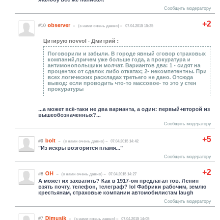
Сообщить модератору
+2
observer
#10
(c нами очень давно)
07.04.2015 15:35
Цитирую novvol - Дмитрий :
Поговорили и забыли. В городе явный сговор страховых
компаний,причем уже больше года, а прокуратура и
антимонопольщики молчат. Вариантов два: 1 - сидят на
процентах от сделок либо откатах; 2- некомпетентны. При
всех логических раскладах третьего не дано. Отсюда
вывод: если проводить что-то массовое- то это у стен
прокуратуры
...а может всё-таки не два варианта, а один: первый+второй из
вышеобозначенных?...
Сообщить модератору
+5
bolt
#9
(c нами очень давно)
07.04.2015 14:42
"Из искры возгорится пламя..."
Сообщить модератору
+2
ОН
#8
(c нами очень давно)
07.04.2015 14:27
А может их захватить? Как в 1917-ом предлагал тов. Ленин
взять почту, телефон, телеграф? lol Фабрики рабочим, землю
крестьянам, страховые компании автомобилистам laugh
Сообщить модератору
Dimusik
#7
(c нами очень давно)
07.04.2015 14:05