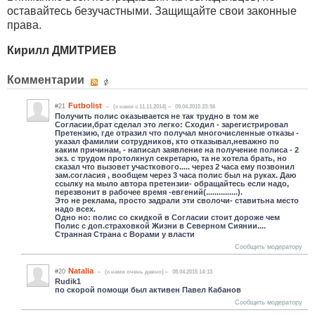
оставайтесь безучастными. Защищайте свои законные
права.
Кирилл ДМИТРИЕВ
Комментарии
Futbolist
#21
(c нами с 11.11.2014)
09.04.2015 23:56
Получить полис оказывается не так трудно в том же
Согласии,брат сделал это легко: Сходил - зарегистрировал
Претензию, где отразил что получал многочисленные отказы -
указал фамилии сотрудников, кто отказывал,неважно по
каким причинам, - написал заявление на получение полиса - 2
экз. с трудом протолкнул секретарю, та не хотела брать, но
сказал что вызовет участкового..... через 2 часа ему позвонил
зам.согласия , вообщем через 3 часа полис был на руках. Даю
ссылку на мыло автора претензии- обращайтесь если надо,
перезвонит в рабочее время -евгений(...............).
Это не реклама, просто задрали эти сволочи- ставитьна место
надо всех.
Одно но: полис со скидкой в Согласии стоит дороже чем
Полис с доп.страховкой Жизни в Северном Сиянии....
Странная Страна с Ворами у власти
Сообщить модератору
Natalia
#20
(c нами очень давно)
08.04.2015 14:13
Rudik1
по скорой помощи был активен Павел Кабанов
Сообщить модератору