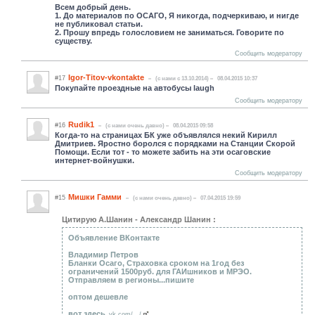
Всем добрый день.
1. До материалов по ОСАГО, Я никогда, подчеркиваю, и нигде
не публиковал статьи.
2. Прошу впредь голословием не заниматься. Говорите по
существу.
Сообщить модератору
Igor-Titov-vkontakte
#17
(c нами с 13.10.2014)
08.04.2015 10:37
Покупайте проездные на автобусы laugh
Сообщить модератору
Rudik1
#16
(c нами очень давно)
08.04.2015 09:58
Когда-то на страницах БК уже объявлялся некий Кирилл
Дмитриев. Яростно боролся с порядками на Станции Скорой
Помощи. Если тот - то можете забить на эти осаговские
интернет-войнушки.
Сообщить модератору
Мишки Гамми
#15
(c нами очень давно)
07.04.2015 19:59
Цитирую А.Шанин - Александр Шанин :
Объявление ВКонтакте
Владимир Петров
Бланки Осаго, Страховка сроком на 1год без
ограничений 1500руб. для ГАИшников и МРЭО.
Отправляем в регионы...пишите
оптом дешевле
вот здесь
vk.com/.../