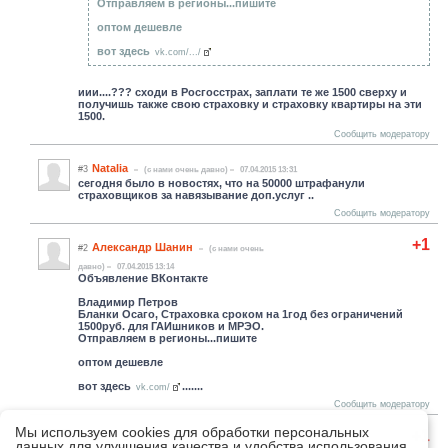
Отправляем в регионы...пишите
оптом дешевле
вот здесь
vk.com/.../
иии....??? сходи в Росгосстрах, заплати те же 1500 сверху и
получишь также свою страховку и страховку квартиры на эти
1500.
Сообщить модератору
Natalia
#3
(c нами очень давно)
07.04.2015 13:31
сегодня было в новостях, что на 50000 штрафанули
страховщиков за навязывание доп.услуг ..
Сообщить модератору
+1
Александр Шанин
#2
(c нами очень
давно)
07.04.2015 13:14
Объявление ВКонтакте
Владимир Петров
Бланки Осаго, Страховка сроком на 1год без ограничений
1500руб. для ГАИшников и МРЭО.
Отправляем в регионы...пишите
оптом дешевле
вот здесь
.......
vk.com/
Сообщить модератору
Мы используем cookies для обработки персональных
+1
Basil
#1
(c нами с 07.11.2014)
07.04.2015 13:09
данных для улучшения качества и удобства использования