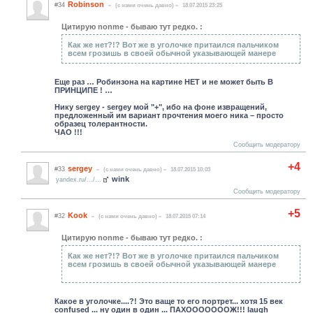
Robinson
#34
(c нами очень давно)
18.07.2015 23:25
Цитирую nonme - бываю тут редко. :
Как же нет?!? Вот же в уголочке притаился пальчиком
всем грозишь в своей обычной указывающей манере
Еще раз … Робинзона на картине НЕТ и не может быть В
ПРИНЦИПЕ ! …
Нику sergey - sergey мой "+", ибо на фоне извращений,
предложенный им вариант прочтения моего ника – просто
образец толерантности.
ЧАО !!!
Сообщить модератору
+4
sergey
#33
(c нами очень давно)
18.07.2015 10:03
wink
yandex.ru/.../...
Сообщить модератору
+5
Kook
#32
(c нами очень давно)
18.07.2015 07:14
Цитирую nonme - бываю тут редко. :
Как же нет?!? Вот же в уголочке притаился пальчиком
всем грозишь в своей обычной указывающей манере
Какое в уголочке....?! Это ваще то его портрет... хотя 15 век
confused ... ну один в один ... ПАХОООООООЖ!!! laugh