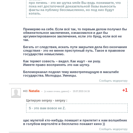
про печень - это же шутка smile Вы ведь понимаете, что
пока нет достаточной доказательной базы выносить
факты на публику бессмысленно, но под них будут
копать.
Примеряю на себе. Если всё так, то первым делом получил бы
обвинительное заключение, ознакомился и дал бы
аргументированное заключение, если это бред, если всё не
так.
Бегать от следствия, искать пути закрытия дела без окончания
следствия - это не менее преступный путь. Такое в правовом
государстве немыслимо.
Как теряют совесть – видел. Как ищут - ни разу.
Имеете право воспринять это как шутку.
Беломорканал поднял тему животрепещущую в масштабе
государства. Молодцы. Умницы.
Сообщить модератору
+1
Natalia
#46
(c нами очень давно)
19.07.2015 14:16
Цитирую sergey - sergey :
S - это вам вовсе не Z.
щас мулетой кто-нибудь помашет и прилетит к нам волшебник
в голубом вертолёте и бесплатно покажет кино ))
Сообщить модератору