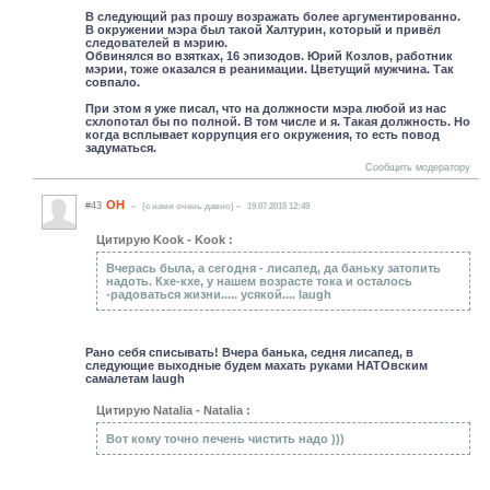
В следующий раз прошу возражать более аргументированно.
В окружении мэра был такой Халтурин, который и привёл
следователей в мэрию.
Обвинялся во взятках, 16 эпизодов. Юрий Козлов, работник
мэрии, тоже оказался в реанимации. Цветущий мужчина. Так
совпало.
При этом я уже писал, что на должности мэра любой из нас
схлопотал бы по полной. В том числе и я. Такая должность. Но
когда всплывает коррупция его окружения, то есть повод
задуматься.
Сообщить модератору
ОН
#43
(c нами очень давно)
19.07.2015 12:49
Цитирую Kook - Kook :
Вчерась была, а сегодня - лисапед, да баньку затопить
надоть. Кхе-кхе, у нашем возрасте тока и осталось
-радоваться жизни..... усякой.... laugh
Рано себя списывать! Вчера банька, седня лисапед, в
следующие выходные будем махать руками НАТОвским
самалетам laugh
Цитирую Natalia - Natalia :
Вот кому точно печень чистить надо )))