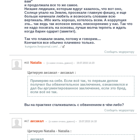
вам"
и продолжала все то же самое.
Низшие людишки, которым вдруг казалось, что вот оно,
Солнце упало на Землю, просекали главную фишку, и еще
больше начинали любить и возносить словами всю
вертикаль. Ибо жить хорошо, хотелось всем. А коррупция
эта... так ведь так испокон веков, неискоренимо у нас. Так что
не надо посягать на основы, лучше молча терпеть и ждать
когда барин одарит (заметит).
Так что плавали-знаем, потому и говорим....
Кончается все обычно плачевно только.
kungurov.livejournal.com/.../
Сообщить модератору
Natalia
#48
(c нами очень давно)
19.07.2015 14:23
Цитирую аксакал - аксакал :
Примеряю на себе. Если всё так, то первым делом
получил бы обвинительное заключение, ознакомился и
дал бы аргументированное заключение, если это бред,
если всё не так.
Вы на практике сталкивались с обвинением в чём-либо?
Сообщить модератору
аксакал
#47
(c нами очень давно)
19.07.2015 14:18
Цитирую Natalia - Natalia :
аксакал