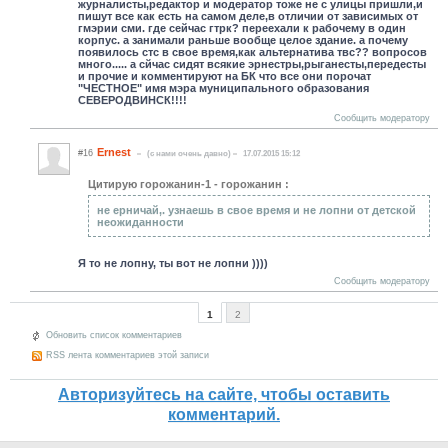
журналисты,редактор и модератор тоже не с улицы пришли,и
пишут все как есть на самом деле,в отличии от зависимых от
гмэрии сми. где сейчас гтрк? переехали к рабочему в один
корпус. а занимали раньше вообще целое здание. а почему
появилось стс в свое время,как альтернатива твс?? вопросов
много..... а сйчас сидят всякие эрнестры,рыганесты,передесты
и прочие и комментируют на БК что все они порочат
"ЧЕСТНОЕ" имя мэра муниципального образования
СЕВЕРОДВИНСК!!!!
Сообщить модератору
Ernest
#16
(c нами очень давно)
17.07.2015 15:12
Цитирую горожанин-1 - горожанин :
не ерничай,. узнаешь в свое время и не лопни от детской
неожиданности
Я то не лопну, ты вот не лопни ))))
Сообщить модератору
1
2
Обновить список комментариев
RSS лента комментариев этой записи
Авторизуйтесь на сайте, чтобы оставить
комментарий.