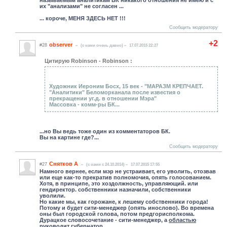
называемым аналитикам БК никакого отношения не имею и с
их "анализами" не согласен ...
... короче, МЕНЯ ЗДЕСЬ НЕТ !!!
Сообщить модератору
+2
observer
#28
(c нами очень давно)
17.07.2015 22:27
Цитирую Robinson - Robinson :
Художник Иероним Босх, 15 век - "МАРАЗМ КРЕПЧАЕТ.
"Аналитики" Беломорканала после известия о
прекращении уг.д. в отношении Мэра"
Массовка - комм-ры БК...
...но Вы ведь тоже один из комментаторов БК.
Вы на картине где?...
Сообщить модератору
Снятков А
#27
(c нами с 24.10.2014)
17.07.2015 17:55
Намного вернее, если мэр не устраивает, его уволить, отозвав
или еще как-то прекратив полномочия, опять голосованием.
Хотя, в принципе, это хоздолжность, управляющий. или
гендиректор. собственники назначили, собственники
уволили.
Но какие мы, как горожане, к лешему собственники города!
Потому и будет сити-менеджер (опять инослово). Во времена
оны был городской голова, потом предгорисполкома.
Дурацкое словосочетание - сити-менеджер, а
областью
руководит
губернатор
...