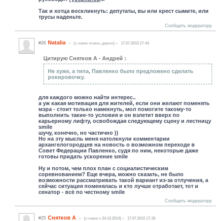
Так и хотца воскликнуть: депутаты, вы или крест сымите, или
трусы наденьте.
Сообщить модератору
Natalia
#26
(c нами очень давно)
17.07.2015 17:44
Цитирую Снятков А - Андрей :
Не хуже, а типа, Павленко было предложено сделать
рокировочку.
для каждого можно найти интерес..
а уж какая мотивация для жителей, если они желают поменять
мэра - стоит только намекнуть, мол помогите такому-то
выполнить такие-то условия и он взлетит вверх по
карьерному лифту, освобождая следующему сцену и лестницу
smile
шучу, конечно, но частично ))
Но на эту мысль меня натолкнули комментарии
архангелогородцев на новость о возможном переходе в
Совет Федерации Павленко, судя по ним, некоторые даже
готовы придать ускорение smile
Ну и потом, чем плох план с социалистическим
соревнованием? Еще вчера, можно сказать, не было
возможности рассматривать такой вариант из-за отлучения, а
сейчас ситуация поменялась и кто лучше отработает, тот и
сенатор - всё по честному smile
Сообщить модератору
Снятков А
#25
(c нами с 24.10.2014)
17.07.2015 17:26