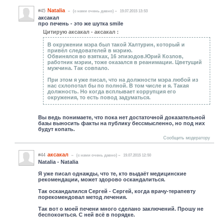
Natalia
#45
(c нами очень давно)
19.07.2015 13:53
аксакал
про печень - это же шутка smile
Цитирую аксакал - аксакал :
В окружении мэра был такой Халтурин, который и
привёл следователей в мэрию.
Обвинялся во взятках, 16 эпизодов.Юрий Козлов,
работник мэрии, тоже оказался в реанимации. Цветущий
мужчина. Так совпало.
При этом я уже писал, что на должности мэра любой из
нас схлопотал бы по полной. В том числе и я. Такая
должность. Но когда всплывает коррупция его
окружения, то есть повод задуматься.
Вы ведь понимаете, что пока нет достаточной доказательной
базы выносить факты на публику бессмысленно, но под них
будут копать.
Сообщить модератору
аксакал
#44
(c нами очень давно)
19.07.2015 12:50
Natalia - Natalia
Я уже писал однажды, что те, кто выдаёт медицинские
рекомендации, может здорово оскандалиться.
Так оскандалился Сергей - Сергей, когда врачу-терапевту
порекомендовал метод лечения.
Так вот о моей печени много сделано заключений. Прошу не
беспокоиться. С ней всё в порядке.