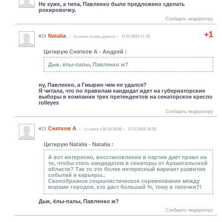
Не хуже, а типа, Павленко было предложено сделать
рокировочку.
Сообщить модератору
+1
Natalia
#24
(c нами очень давно)
17.07.2015 17:18
Цитирую Снятков А - Андрей :
Дык, ёлы-палы, Павленко ж?
ну, Павленко, а Гмырин чем не удался?
Я читала, что по правилам кандидат идет на губернаторские
выборы в компании трех претендентов на сенаторское кресло
rolleyes
Сообщить модератору
Снятков А
#23
(c нами с 24.10.2014)
17.07.2015 16:53
Цитирую Natalia - Natalia :
А вот интересно, восстановление в партии даёт право на
то, чтобы стать кандидатом в сенаторы от Архангельской
области? Так то это более интересный вариант развития
событий и карьеры..
Своеобразное социалистическое соревнование между
мэрами городов, кто даст больший %, тому и тапочки?!
Дык, ёлы-палы, Павленко ж?
Сообщить модератору