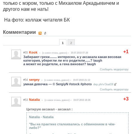
только с мэром, только с Михаилом Аркадьевичем и
другого нам не нать!
На фото: коллаж читателя БК
Комментарии
1
2
+1
Kook
#55
(c нами очень давно)
20.07.2015 07:28
Забирают грехи........ интересно, а у аксакала какая весовая
категория, уберегли ли его родители......? laugh
а может не родители, а гена виноват? laugh
Сообщить модератору
sergey
#54
(c нами очень давно)
19.07.2015 21:12
умная девочка — © SergiyN #stock #photo
dep.ph/v/3oa03f
Сообщить модератору
+3
Natalia
#53
(c нами очень давно)
19.07.2015 18:26
Цитирую аксакал - аксакал :
Natalia - Natalia
"Вы на практике сталкивались с обвинением в чём-
либо?"