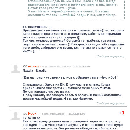
Сталкивался. Здесь на БК. В том числе и от вас. Когда
приписывают мне грехи и начинают меня в них тыкать.
Потом говорят, что это шутка.
У вас, Натали, неразборчивость в связях. В ваших
союзниках тролли чистейшей воды. И вы, как флюгер.
Ух, обличитель! ))
Вращающаяся на мачте или шесте ...мммм... мечта)) но, весовая
категория не позволяет)) еще родители, заботливо оградили
меня от стриптиза и проституции )))
Так что, остаюсь девочкой бегущей по граблям, раз опять
зацепилась языками с вами )) Говорят, что люди, обсуждающие
кого-либо, забирают его грехи, так что мы то с вами уж точно
чисты ))
Сообщить модератору
аксакал
#52
(c нами очень давно)
19.07.2015 18:08
Natalia - Natalia
"Вы на практике сталкивались с обвинением в чём-либо?"
Сталкивался. Здесь на БК. В том числе и от вас. Когда
приписывают мне грехи и начинают меня в них тыкать.
Потом говорят, что это шутка.
У вас, Натали, неразборчивость в связях. В ваших союзниках
тролли чистейшей воды. И вы, как флюгер.
Сообщить модератору
+1
Kook
#51
(c нами очень давно)
19.07.2015 17:40
ни то ни сё
Так то аксакалу указали на его скверный характер, а троль у
нас один- ты, о многоликий анус, ну и отношение к тебе будет
соответствующим, т.е. без ржача не обойдётся, ибо чож не