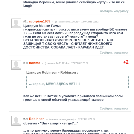
Малодца Иероним, тонко уловил семейную черту ни то ни сё
laugh
Сообщить модератору
scorpion1939
#31
(c нами с 09.01.2015)
18.07.2015 00:52
Цитирую Мишки Гамми
гмэринская свита и прихвостни,а зачем вы вообще БК читаете
?? .... Если БК сеет ложь и неправду над гмэром,то чего сам
гмэр не отстаивает своего"честного" имени?
ВСЕМ ЗЛОПЫХАТЕЛЯМ ПОРА ПЕЧЕНЬ ЧИСТИТЬ! А НЕ
ЗАЩИЩАЕ Т СВОЮ ЧЕСТЬ - СЧИТАЕТ НИЖЕ СВОЕГО
ДОСТОИНСТВА. СОБАКА ЛАЕТ - КАРАВАН ИДЕТ.
Сообщить модератору
+2
nonme
#30
(c нами с 24.11.2014)
17.07.2015 23:57
Цитирую Robinson - Robinson :
... короче, МЕНЯ ЗДЕСЬ НЕТ !!!
Как же нет?!? Вот же в уголочке притаился пальчиком всем
грозишь в своей обычной указывающей манере
Сообщить модератору
Robinson
#29
(c нами очень давно)
17.07.2015 23:07
observer - "Вы на картине где?..."
... я по другую сторону баррикады, поскольку к так