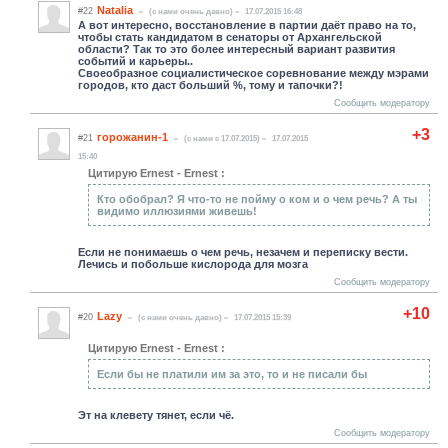
Natalia
#22
(c нами очень давно)
17.07.2015 16:48
А вот интересно, восстановление в партии даёт право на то,
чтобы стать кандидатом в сенаторы от Архангельской
области? Так то это более интересный вариант развития
событий и карьеры..
Своеобразное социалистическое соревнование между мэрами
городов, кто даст больший %, тому и тапочки?!
Сообщить модератору
+3
горожанин-1
#21
(c нами с 17.07.2015)
17.07.2015
15:40
Цитирую Ernest - Ernest :
Кто обобрал? Я что-то не пойму о ком и о чем речь? А ты
видимо иллюзиями живешь!
Если не понимаешь о чем речь, незачем и переписку вести.
Лечись и побольше кислорода для мозга
Сообщить модератору
+10
Lazy
#20
(c нами очень давно)
17.07.2015 15:39
Цитирую Ernest - Ernest :
Если бы не платили им за это, то и не писали бы
Эт на клевету тянет, если чё.
Сообщить модератору