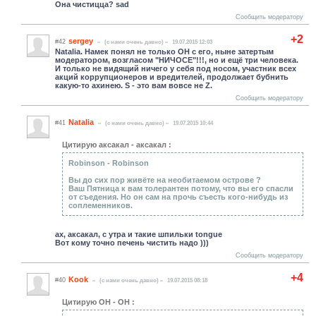
Она чистицца? sad
Сообщить модератору
+2
sergey
#42
(c нами очень давно)
19.07.2015 12:03
Natalia. Намек понял не только ОН с его, ныне затертым
модератором, возгласом "НИЧОСЕ"!!!, но и ещё три человека.
И только не видящий ничего у себя под носом, участник всех
акций коррупционеров и вредителей, продолжает бубнить
какую-то ахинею. S - это вам вовсе не Z.
Сообщить модератору
Natalia
#41
(c нами очень давно)
19.07.2015 10:44
Цитирую аксакал - аксакал :
Robinson - Robinson
Вы до сих пор живёте на необитаемом острове ?
Ваш Пятница к вам толерантен потому, что вы его спасли
от съедения. Но он сам на прочь съесть кого-нибудь из
соплеменников.
ах, аксакал, с утра и такие шпильки tongue
Вот кому точно печень чистить надо )))
Сообщить модератору
+4
Kook
#40
(c нами очень давно)
19.07.2015 08:18
Цитирую ОН - ОН :