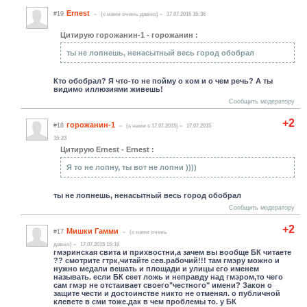
Ernest
#19
(c нами очень давно)
17.07.2015 15:36
Цитирую горожанин-1 - горожанин :
ты не лопнешь, ненасытный весь город обобрал
Кто обобрал? Я что-то не пойму о ком и о чем речь? А ты
видимо иллюзиями живешь!
Сообщить модератору
+2
горожанин-1
#18
(c нами с 17.07.2015)
17.07.2015
15:23
Цитирую Ernest - Ernest :
Я то не лопну, ты вот не лопни ))))
ты не лопнешь, ненасытный весь город обобрал
Сообщить модератору
+2
Мишки Гамми
#17
(c нами очень
давно)
17.07.2015 15:16
гмэринская свита и прихвостни,а зачем вы вообще БК читаете
?? смотрите гтрк,читайте сев.рабочий!!! там гмэру можно и
нужно медали вешать и площади и улицы его именем
называть. если БК сеет ложь и неправду над гмэром,то чего
сам гмэр не отстаивает своего"честного" имени? Закон о
защите чести и достоинстве никто не отменял. о публичной
клевете в сми тоже.дак в чем проблемы то. у БК