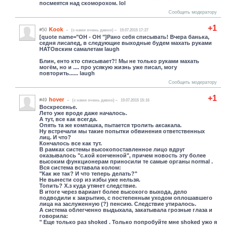
посмеятся над скоморохом. lol
Сообщить модератору
+1
Kook
#50
(c нами очень давно)
19.07.2015 17:27
[quote name="ОН - ОН "]Рано себя списывать! Вчера банька,
седня лисапед, в следующие выходные будем махать руками
НАТОвским самалетам laugh
Блин, енто кто списывает?! Мы не только руками махать
могём, но и .... про усякую жизнь уже писал, могу
повторить...... laugh
Сообщить модератору
+1
hover
#49
(c нами очень давно)
19.07.2015 15:16
Воскресенье.
Лето уже вроде даже началось.
А тут, все как всегда.
Опять та же компашка, пытается тролить аксакала.
Ну встречали мы такие попытки обвинения ответственных
лиц. И что?
Кончалось все как тут.
В рамках системы высокопоставленное лицо вдруг
оказывалось "с.кой конченной", причем новость эту более
высоким функционерам приносили те самые органы normal .
Вся система вставала колом:
"Как же так? И что теперь делать?"
Не вынести сор из избы уже нельзя.
Топить? Х.з куда утянет следствие.
В итоге через вариант более высокого выхода, дело
подводили к закрытию, с постепенным уходом оплошавшего
лица на заслуженную (?) пенсию. Следствие утиралось.
А система облегченно выдыхала, закатывала грозные глаза и
говорила:
" Еще только раз shoked . Только попробуйте мне shoked ужо я