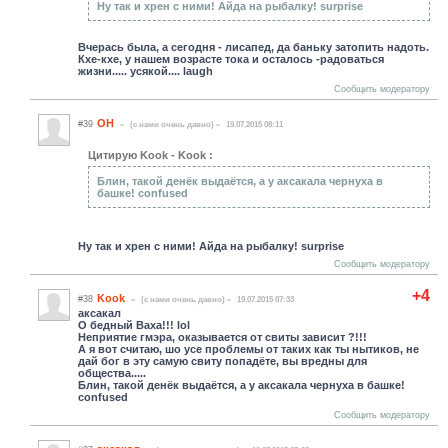
Ну так и хрен с ними! Айда на рыбалку! surprise
Вчерась была, а сегодня - лисапед, да баньку затопить надоть.
Кхе-кхе, у нашем возрасте тока и осталось -радоваться
жизни..... усякой.... laugh
Сообщить модератору
ОН
#39
(c нами очень давно)
19.07.2015 08:11
Цитирую Kook - Kook :
Блин, такой денёк выдаётся, а у аксакала чернуха в
башке! confused
Ну так и хрен с ними! Айда на рыбалку! surprise
Сообщить модератору
+4
Kook
#38
(c нами очень давно)
19.07.2015 07:33
аксакал
О бедный Ваха!!! lol
Неприятие гмэра, оказывается от свиты зависит ?!!!
А я вот считаю, шо усе проблемы от таких как ты нытиков, не
дай бог в эту самую свиту попадёте, вы вредны для
общества.....
Блин, такой денёк выдаётся, а у аксакала чернуха в башке!
confused
Сообщить модератору