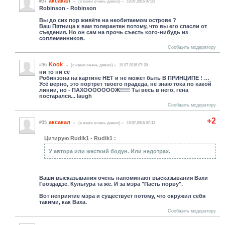
аксакал
#37
(c нами очень давно)
19.07.2015 07:23
Robinson - Robinson
Вы до сих пор живёте на необитаемом острове ?
Ваш Пятница к вам толерантен потому, что вы его спасли от
съедения. Но он сам на прочь съесть кого-нибудь из
соплеменников.
Сообщить модератору
Kook
#36
(c нами очень давно)
19.07.2015 07:20
ни то ни сё
Робинзона на картине НЕТ и не может быть В ПРИНЦИПЕ ! …
Усё верно, это портрет твоего прадеда, не знаю тока по какой
линии, но - ПАХОООООООЖ!!!!! Ты весь в него, гена
постарался... laugh
Сообщить модератору
+2
аксакал
#35
(c нами очень давно)
19.07.2015 07:12
Цитирую Rudik1 - Rudik1 :
У автора или жесткий бодун. Или недотрах.
Ваши высказывания очень напоминают высказывания Вахи
Гвоздадзе. Культура та же. И за мэра "Пасть порву".
Вот неприятие мэра и существует потому, что окружил себя
такими, как Ваха.
Сообщить модератору