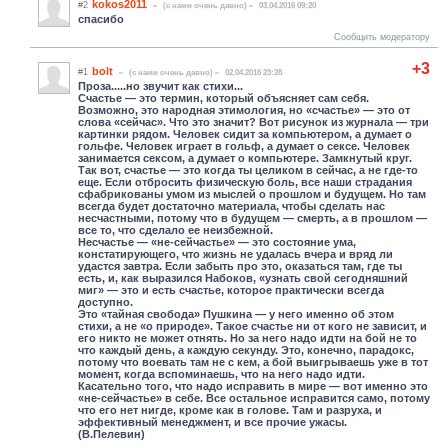
kokos2011
#2
(c нами очень давно)
03.04.2016 09:20
спасибо
Сообщить модератору
+3
bolt
#1
(c нами очень давно)
02.04.2016 23:28
Проза.....но звучит как стихи...
Счастье — это термин, который объясняет сам себя.
Возможно, это народная этимология, но «счастье» — это от
слова «сейчас». Что это значит? Вот рисунок из журнала — три
картинки рядом. Человек сидит за компьютером, а думает о
гольфе. Человек играет в гольф, а думает о сексе. Человек
занимается сексом, а думает о компьютере. Замкнутый круг.
Так вот, счастье — это когда ты целиком в сейчас, а не где-то
еще. Если отбросить физическую боль, все наши страдания
сфабрикованы умом из мыслей о прошлом и будущем. Но там
всегда будет достаточно материала, чтобы сделать нас
несчастными, потому что в будущем — смерть, а в прошлом —
все то, что сделало ее неизбежной.
Несчастье — «не-сейчастье» — это состояние ума,
констатирующего, что жизнь не удалась вчера и вряд ли
удастся завтра. Если забыть про это, оказаться там, где ты
есть, и, как выразился Набоков, «узнать свой сегодняшний
миг» — это и есть счастье, которое практически всегда
доступно.
Это «тайная свобода» Пушкина — у него именно об этом
стихи, а не «о природе». Такое счастье ни от кого не зависит, и
его никто не может отнять. Но за него надо идти на бой не то
что каждый день, а каждую секунду. Это, конечно, парадокс,
потому что воевать там не с кем, а бой выигрываешь уже в тот
момент, когда вспоминаешь, что на него надо идти.
Касательно того, что надо исправить в мире — вот именно это
«не-сейчастье» в себе. Все остальное исправится само, потому
что его нет нигде, кроме как в голове. Там и разруха, и
эффективный менеджмент, и все прочие ужасы.
(В.Пелевин)