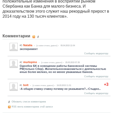
положительные изменения в восприятии рынком
Сбербанка как Банка для малого бизнеса. И
доказательством этого служит наш рекордный прирост в
2014 году на 130 тысяч клиентов».
Комментарии
Natalia
#3
(c нами очень давно)
05.04.2015 12:04
эксперимент
Сообщить модератору
murlopino
#2
(c нами очень давно)
25.03.2015 07:35
Однобок БК в освещении работы банковской системы
РФ(только Сбер). Желательноознакомиться с деятельностью
иных более мелких, но не менее уважаемых банков.
Сообщить модератору
+3
bolt
#1
(c нами очень давно)
24.03.2015 11:51
-А общую ставку ставку почему не указываете?..-Стыдно..
Сообщить модератору
Обновить список комментариев
RSS лента комментариев этой записи