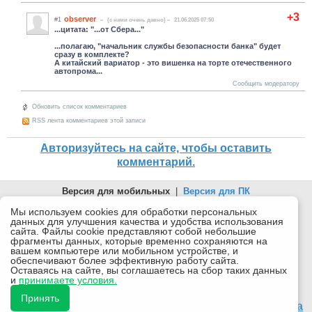
+3
observer
#1
(c нами очень давно)
21.06.2025 07:50
...цитата: "...от Сбера..."
...полагаю, "начальник службы безопасности банка" будет
сразу в комплекте?
А китайский вариатор - это вишенка на торте отечественного
автопрома...
Сообщить модератору
Обновить список комментариев
RSS лента комментариев этой записи
Авторизуйтесь на сайте, чтобы оставить
комментарий.
Версия для мобильных
|
Версия для ПК
© 2026 Беломорканал Северодвинск tv29.ru
Мы используем cookies для обработки персональных
данных для улучшения качества и удобства использования
Joomla!
is Free Software released under the GNU General Public
сайта. Файлы cookie представляют собой небольшие
License.
фрагменты данных, которые временно сохраняются на
вашем компьютере или мобильном устройстве, и
Mobile version by
Mobile Joomla!
обеспечивают более эффективную работу сайта.
Оставаясь на сайте, вы соглашаетесь на сбор таких данных
Desktop Version
и
принимаете условия.
СИ "Информационное агентство "Беломорканал" регистрационный номер ЭЛ № ФС77-77001 от
08.11.2019, выдан Федеральной службой по надзору в сфере связи, информационных технологий и
Принять
массовых коммуникаций (Роскомнадзор). Учредитель: ООО "ТВ29". Главный редактор: Рудалев А.Г.
18+
Беломорканал - новостной сайт Архангельской области: новости Северодвинска, новости поморья,
происшествия в Архангельске, мэрия Архангельска
Все права на материалы, опубликованные на сайте, защищены в соответствии с российским и