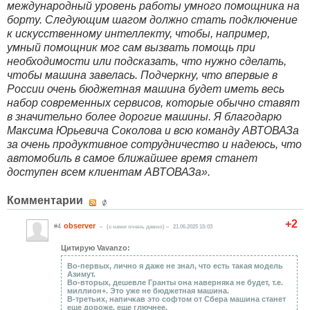
международный уровень работы умного помощника на
борту. Следующим шагом должно стать подключение
к искусственному интеллекту, чтобы, например,
умный помощник мог сам вызвать помощь при
необходимости или подсказать, что нужно сделать,
чтобы машина завелась. Подчеркну, что впервые в
России очень бюджетная машина будет иметь весь
набор современных сервисов, которые обычно ставят
в значительно более дорогие машины. Я благодарю
Максима Юрьевича Соколова и всю команду АВТОВАЗа
за очень продуктивное сотрудничество и надеюсь, что
автомобиль в самое ближайшее время станет
доступен всем клиентам АВТОВАЗа».
Комментарии
+2
observer
#4
(c нами очень давно)
21.06.2025 15:03
Цитирую Vavanzo:
Во-первых, лично я даже не знал, что есть такая модель
Азимут.
Во-вторых, дешевле Гранты она наверняка не будет, т.е.
миллион+. Это уже не бюджетная машина.
В-третьих, напичкав это софтом от Сбера машина станет
еще дороже, еще глючнее.