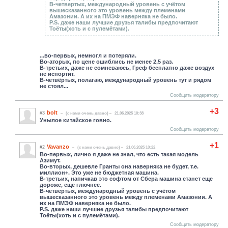
В-четвертых, международный уровень с учётом
вышесказанного это уровень между племенами
Амазонии. А их на ПМЭФ наверняка не было.
P.S. даже наши лучшие друзья талибы предпочитают
Тоёты(хоть и с пулемётами).
...во-первых, немногл и потеряли.
Во-аторых, по цене ошиблись не менее 2,5 раз.
В-третьих, даже не сомневаюсь, Греф бесплатно даже воздух
не испортит.
В-четвёртых, полагаю, международный уровень тут и рядом
не стоял...
Сообщить модератору
+3
bolt
#3
(c нами очень давно)
21.06.2025 10:38
Унылое китайское говно.
Сообщить модератору
+1
Vavanzo
#2
(c нами очень давно)
21.06.2025 10:22
Во-первых, лично я даже не знал, что есть такая модель
Азимут.
Во-вторых, дешевле Гранты она наверняка не будет, т.е.
миллион+. Это уже не бюджетная машина.
В-третьих, напичкав это софтом от Сбера машина станет еще
дороже, еще глючнее.
В-четвертых, международный уровень с учётом
вышесказанного это уровень между племенами Амазонии. А
их на ПМЭФ наверняка не было.
P.S. даже наши лучшие друзья талибы предпочитают
Тоёты(хоть и с пулемётами).
Сообщить модератору