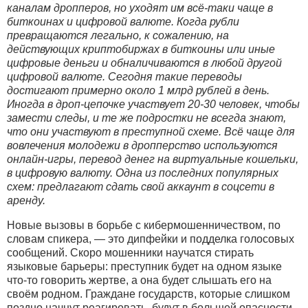
каналам дропперов, но уходят им всё-таки чаще в
биткоинах и цифровой валюте. Когда рубли
превращаются легально, к сожалению, на
действующих криптобиржах в биткоины или иные
цифровые деньги и обналичиваются в любой другой
цифровой валюте. Сегодня такие переводы
достигают примерно около 1 млрд рублей в день.
Иногда в дроп-цепочке участвует 20-30 человек, чтобы
замести следы, и те же подростки не всегда знают,
что они участвуют в преступной схеме. Всё чаще для
вовлечения молодежи в дропперство используются
онлайн-игры, перевод денег на виртуальные кошельки,
в цифровую валюту. Одна из последних популярных
схем: предлагают сдать свой аккаунт в соцсети в
аренду.
Новые вызовы в борьбе с кибермошенничеством, по
словам спикера, — это дипфейки и подделка голосовых
сообщений. Скоро мошенники научатся стирать
языковые барьеры: преступник будет на одном языке
что-то говорить жертве, а она будет слышать его на
своём родном. Граждане государств, которые слишком
поздно начнут реагировать, будут в большей опасности.