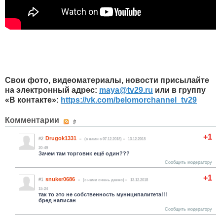
Свои фото, видеоматериалы, новости присылайте
на электронный адрес:
maya
@
tv
29.
ru
или в группу
«В контакте»:
https://vk.com/belomorchannel_tv29
Комментарии
+1
Drugok1331
#2
(c нами с 07.12.2018)
13.12.2018
20:49
Зачем там торговик ещё один???
Сообщить модератору
+1
snuker0686
#1
(c нами очень давно)
13.12.2018
15:24
так то это не собственность муниципалитета!!!
бред написан
Сообщить модератору