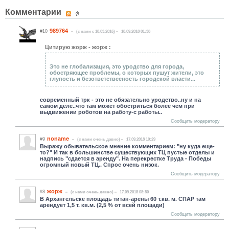
Комментарии
989764
#10
(c нами с 18.03.2016)
18.09.2018 01:38
Цитирую жорж - жорж :
Это не глобализация, это уродство для города,
обостряющее проблемы, о которых пушут жители, это
глупость и безответствееность городской власти...
современный трк - это не обязательно уродство..ну и на
самом деле..что там может обостриться более чем при
выдвижении роботов на работу-с работы..
Сообщить модератору
noname
#9
(c нами очень давно)
17.09.2018 10:29
Выражу обывательское мнение комментарием: "ну куда еще-
то?" И так в большинстве существующих ТЦ пустые отделы и
надпись "сдается в аренду". На перекрестке Труда - Победы
огромный новый ТЦ.. Спрос очень низок.
Сообщить модератору
жорж
#8
(c нами очень давно)
17.09.2018 08:50
В Архангельске площадь титан-арены 60 т.кв. м. СПАР там
арендует 1,5 т. кв.м. (2,5 % от всей площади)
Сообщить модератору