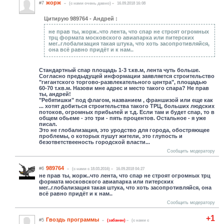
жорж
#7
(c нами очень давно)
16.09.2018 16:08
Цитирую 989764 - Андрей :
не прав ты, жорж..что лента, что спар не строят огромных
трц формата московского авиапарка или питерских
мег..глобализация такая штука, что хоть засопротивляйся,
она всё равно придёт и к нам..
Стандартный спар площадь 1-3 т.кв.м, лента чуть больше.
Согласно предыдущей информации заявляется строительство
"гигантского торгово-развлекательного центра", площадью
60-70 т.кв.м. Назови мне адрес и место такого спара? Не прав
ты, андрей!
"Ребятишки" под флагом, названием , франшизой или еще как
... хотят добиться строительства такого ТРЦ, больших людских
потоков, огромных прибылей и т.д. Если там и будет спар, то в
общем обьеме - это три - пять процентов. Остальное - я уже
писал.
Это не глобализация, это уродство для города, обостряющее
проблемы, о которых пушут жители, это глупость и
безответствееность городской власти...
Сообщить модератору
989764
#6
(c нами с 18.03.2016)
16.09.2018 04:27
не прав ты, жорж..что лента, что спар не строят огромных трц
формата московского авиапарка или питерских
мег..глобализация такая штука, что хоть засопротивляйся, она
всё равно придёт и к нам..
Сообщить модератору
+1
Гвоздь программы
#5
(забанен)
(c нами с