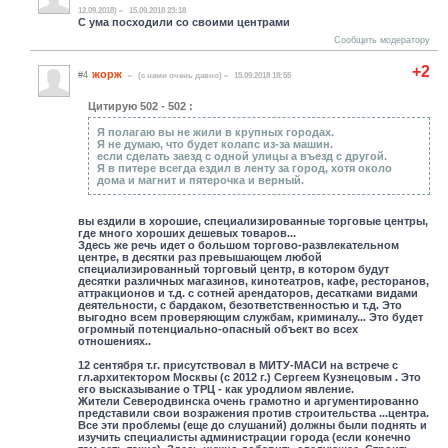
12.09.2018)
15.09.2018 23:18
С ума посходили со своими центрами
Сообщить модератору
+2
жорж
#4
(c нами очень давно)
15.09.2018 18:55
Цитирую 502 - 502 :
Я полагаю вы не жили в крупных городах.
Я не думаю, что будет колапс из-за машин.
если сделать заезд с одной улицы а въезд с другой.
Я в питере всегда ездил в ленту за город, хотя около
дома и магнит и пятерочка и верный.
вы ездили в хорошие, специализированные торговые центры,
где много хороших дешевых товаров...
Здесь же речь идет о большом торгово-развлекательном
центре, в десятки раз превышающем любой
специализированный торговый центр, в котором будут
десятки различных магазинов, кинотеатров, кафе, ресторанов,
аттракционов и т.д. с сотней арендаторов, десатками видами
деятельности, с бардаком, безответственностью и т.д. Это
выгодно всем проверяющим службам, криминалу... Это будет
огромный потенциально-опасный объект во всех
отношениях..
12 сентября т.г. присутствовал в МИТУ-МАСИ на встрече с
гл.архитектором Москвы (с 2012 г.) Сергеем Кузнецовым . Это
его высказывание о ТРЦ - как уродлиом явление.
Жители Северодвинска очень грамотно и аргументированно
представили свои возражения против строительства ...центра.
Все эти проблемы (еще до слушаний) должны были поднять и
изучить специалисты администрации города (если конечно