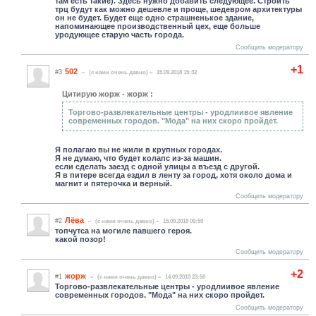
там есть такие). Здесь нужно добавить следующее. Строить
трц будут как можно дешевле и проще, шедевром архитектуры
он не будет. Будет еще одно страшненькое здание,
напоминающее производственный цех, еще больше
уродующее старую часть города.
Сообщить модератору
+1
502
#3
(c нами очень давно)
15.09.2018 15:32
Цитирую жорж - жорж :
Торгово-развлекательные центры - уродлиивое явление
современных городов. "Мода" на них скоро пройдет.
Я полагаю вы не жили в крупных городах.
Я не думаю, что будет колапс из-за машин.
если сделать заезд с одной улицы а въезд с другой.
Я в питере всегда ездил в ленту за город, хотя около дома и
магнит и пятерочка и верный.
Сообщить модератору
Лёва
#2
(c нами очень давно)
15.09.2018 09:59
топчутса на могиле павшего героя.
какой позор!
Сообщить модератору
+2
жорж
#1
(c нами очень давно)
14.09.2018 23:50
Торгово-развлекательные центры - уродлиивое явление
современных городов. "Мода" на них скоро пройдет.
Сообщить модератору