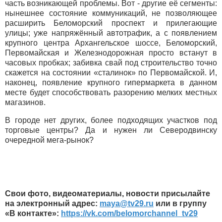
часть возникающей проблемы. Вот - другие её сегменты:
нынешнее состояние коммуникаций, не позволяющее
расширить Беломорский проспект и прилегающие
улицы; уже напряжённый автотрафик, а с появлением
крупного центра Архангельское шоссе, Беломорский,
Первомайская и Железнодорожная просто встанут в
часовых пробках; забивка свай под строительство точно
скажется на состоянии «сталинок» по Первомайской. И,
наконец, появление крупного гипермаркета в данном
месте будет способствовать разорению мелких местных
магазинов.
В городе нет других, более подходящих участков под
торговые центры? Да и нужен ли Северодвинску
очередной мега-рынок?
Свои фото, видеоматериалы, новости присылайте
на электронный адрес:
maya
@
tv
29.
ru
или в группу
«В контакте»:
https://vk.com/belomorchannel_tv29