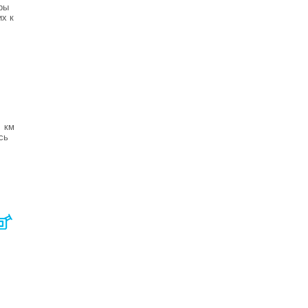
ры
х к
0 км
сь