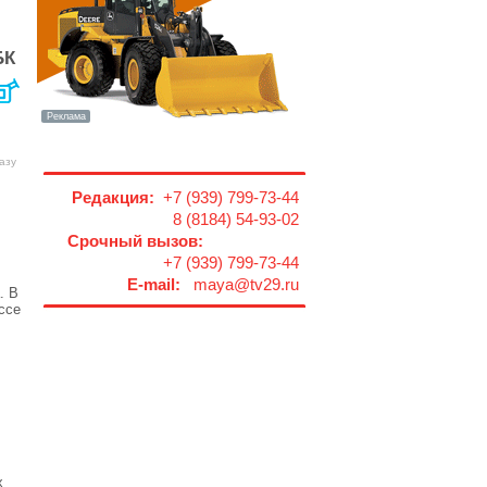
БК
азу
Редакция:
+7 (939) 799-73-44
8 (8184) 54-93-02
Срочный вызов:
+7 (939) 799-73-44
E-mail:
maya@tv29.ru
. В
ссе
х