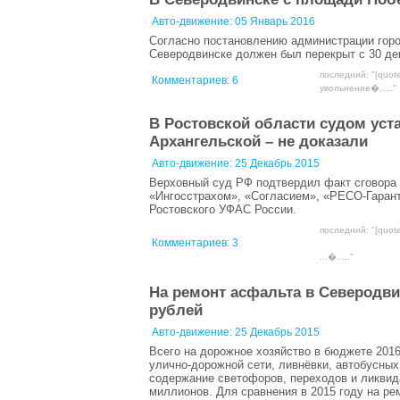
Авто-движение:
05 Январь 2016
Согласно постановлению администрации город
Северодвинске должен был перекрыт с 30 дек
последний: "[quot
Комментариев:
6
увольнение�....."
В Ростовской области судом уст
Архангельской – не доказали
Авто-движение:
25 Декабрь 2015
Верховный суд РФ подтвердил факт сговора 
«Ингосстрахом», «Согласием», «РЕСО-Гаран
Ростовского УФАС России.
последний: "[quot
Комментариев:
3
...�....."
На ремонт асфальта в Северодви
рублей
Авто-движение:
25 Декабрь 2015
Всего на дорожное хозяйство в бюджете 2016
улично-дорожной сети, ливнёвки, автобусных
содержание светофоров, переходов и ликвид
миллионов. Для сравнения в 2015 году на р