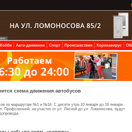
Хобби
Авто-движение
Спорт
Происшествия
Коронавирус
Об
нится схема движения автобусов
ов по маршрутам №1 и №16. С десяти утра 10 января до 16 января
. Профсоюзной, на участке от ул. Лесной до ул. Ломоносова, будут
допровода.
еды забыли снять «кирпич»