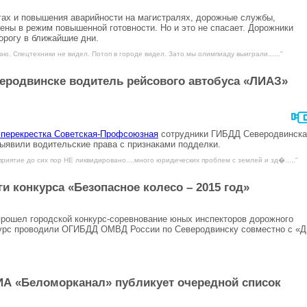
огах и повышения аварийности на магистралях, дорожные службы,
ны в режим повышенной готовности. Но и это не спасает. Дорожники
орогу в ближайшие дни.
аю. Спецтехники не видел. Потоп в городе видел. Зато мы олимпиаду выиграли......"
еродвинске водитель рейсового автобуса «ЛИАЗ»
 перекрестка Советская-Профсоюзная
сотрудники ГИБДД Северодвинска
явили водительские права с признаками подделки.
риятие до сих пор НЕ ликвидировано....много юридических проблем с землей и зд�....."
и конкурса «Безопасное колесо – 2015 год»
шел городской конкурс-соревнование юных инспекторов дорожного
курс проводили ОГИБДД ОМВД России по Северодвинску совместно с «
. ИА «Беломорканал» публикует очередной список