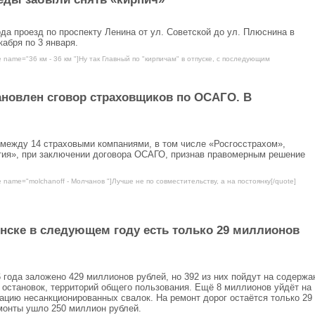
а проезд по проспекту Ленина от ул. Советской до ул. Плюснина в
абря по 3 января.
e name="36 км - 36 км "]Ну так Главный по "кирпичам" в отпуске, с последующим
ановлен сговор страховщиков по ОСАГО. В
между 14 страховыми компаниями, в том числе «Росгосстрахом»,
тия», при заключении договора ОСАГО, признав правомерным решение
e name="molchanoff - Молчанов "]Лучше не по совместительству, а на постоянку[/quote]
нске в следующем году есть только 29 миллионов
 года заложено 429 миллионов рублей, но 392 из них пойдут на содержа
 остановок, территорий общего пользования. Ещё 8 миллионов уйдёт на
ацию несанкционированных свалок. На ремонт дорог остаётся только 29
емонты ушло 250 миллион рублей.