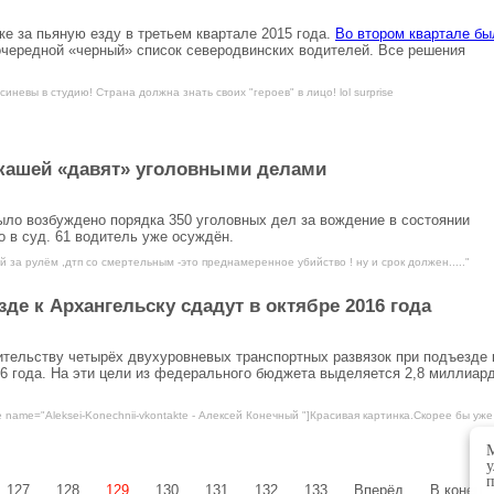
е за пьяную езду в третьем квартале 2015 года.
Во втором квартале бы
очередной «черный» список северодвинских водителей. Все решения
синевы в студию! Страна должна знать своих "героев" в лицо! lol surprise
лкашей «давят» уголовными делами
ыло возбуждено порядка 350 уголовных дел за вождение в состоянии
о в суд. 61 водитель уже осуждён.
й за рулём ,дтп со смертельным -это преднамеренное убийство ! ну и срок должен....."
де к Архангельску сдадут в октябре 2016 года
ительству четырёх двухуровневых транспортных развязок при подъезде 
16 года. На эти цели из федерального бюджета выделяется 2,8 миллиар
e name="Aleksei-Konechnii-vkontakte - Алексей Конечный "]Красивая картинка.Скорее бы уже
М
у
п
127
128
129
130
131
132
133
Вперёд
В конец