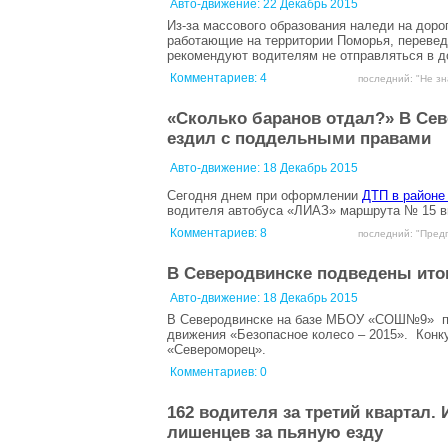
Авто-движение:
22 Декабрь 2015
Из-за массового образования наледи на дор
работающие на территории Поморья, переведе
рекомендуют водителям не отправляться в д
Комментариев:
4
последний: "Не зн
«Сколько баранов отдал?» В Сев
ездил с поддельными правами
Авто-движение:
18 Декабрь 2015
Сегодня днем при оформлении
ДТП в районе
водителя автобуса «ЛИАЗ» маршрута № 15 вы
Комментариев:
8
последний: "Предп
В Северодвинске подведены итог
Авто-движение:
18 Декабрь 2015
В Северодвинске на базе МБОУ «СОШ№9» про
движения «Безопасное колесо – 2015». Кон
«Североморец».
Комментариев: 0
162 водителя за третий квартал
лишенцев за пьяную езду