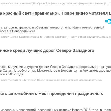
e name="аксакал - аксакал "]Ноябрьский асфальт сходит вместе с февральским снегом.[/....."
а красный свет «правильно». Новое видео читателя 
 авторегистратора, в объектив которого попал финт отечественной
шоссе в Северодвинске.
e name="Aleksei-Konechnii-vkontakte - Алексей Конечный "]Рад,что такое случается.Сам ни р
инске среди лучших дорог Северо-Западного
азваны лучшие и худшие дороги Северо-Западного федерального округа
 в Санкт-Петербурге, ул. Металлистов в Боровичах и Архангельское шо
ся в 2012 году.
e name="4итатель - 4итатель "]Нееее, никак нельзя нам хорошие дороги делать. Мы
рать автомобили с мест проведения праздничных
 массовых мероприятий, посвящённых встрече Нового 2016 года, в целя