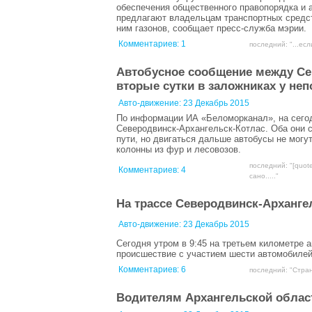
обеспечения общественного правопорядка и а
предлагают владельцам транспортных средст
ним газонов, сообщает пресс-служба мэрии.
Комментариев:
1
последний: "...если
Автобусное сообщение между Се
вторые сутки в заложниках у не
Авто-движение:
23 Декабрь 2015
По информации ИА «Беломорканал», на сегод
Северодвинск-Архангельск-Котлас. Оба они 
пути, но двигаться дальше автобусы не могу
колонны из фур и лесовозов.
последний: "[quot
Комментариев:
4
сано....."
На трассе Северодвинск-Арханге
Авто-движение:
23 Декабрь 2015
Сегодня утром в 9:45 на третьем километре
происшествие с участием шести автомобилей
Комментариев:
6
последний: "Стран
Водителям Архангельской област