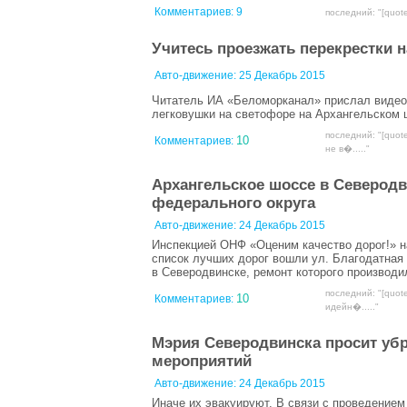
Комментариев:
9
последний: "[quot
Учитесь проезжать перекрестки н
Авто-движение:
25 Декабрь 2015
Читатель ИА «Беломорканал» прислал видео с
легковушки на светофоре на Архангельском 
последний: "[quot
10
Комментариев:
не в�....."
Архангельское шоссе в Северодв
федерального округа
Авто-движение:
24 Декабрь 2015
Инспекцией ОНФ «Оценим качество дорог!» н
список лучших дорог вошли ул. Благодатная
в Северодвинске, ремонт которого производил
последний: "[quot
10
Комментариев:
идейн�....."
Мэрия Северодвинска просит уб
мероприятий
Авто-движение:
24 Декабрь 2015
Иначе их эвакуируют. В связи с проведением