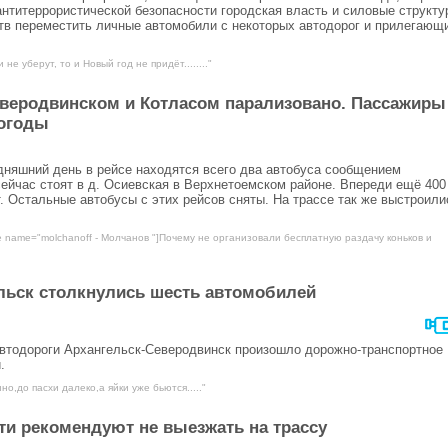
нтитеррористической безопасности городская власть и силовые структу
в переместить личные автомобили с некоторых автодорог и прилегающи
 не уберут, то и Новый год не придёт........"
веродвинском и Котласом парализовано. Пассажиры
погоды
няшний день в рейсе находятся всего два автобуса сообщением
сейчас стоят в д. Осиевская в Верхнетоемском районе. Впереди ещё 40
т. Остальные автобусы с этих рейсов сняты. На трассе так же выстроили
e name="molchanoff - Молчанов "]Почему не организовали бесплатную раздачу коньков и
льск столкнулись шесть автомобилей
 автодороги Архангельск-Северодвинск произошло дорожно-транспортное
.
но,до пасхи далеко,а яйки уже бьются....."
и рекомендуют не выезжать на трассу