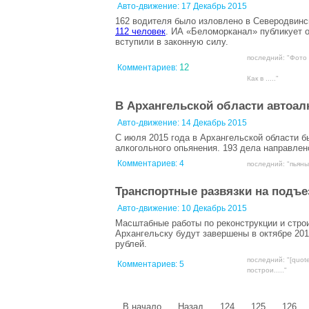
Авто-движение:
17 Декабрь 2015
162 водителя было изловлено в Северодвинск
112 человек
. ИА «Беломорканал» публикует 
вступили в законную силу.
последний: "Фото 
12
Комментариев:
Как в ....."
В Архангельской области автоа
Авто-движение:
14 Декабрь 2015
С июля 2015 года в Архангельской области б
алкогольного опьянения. 193 дела направлен
Комментариев:
4
последний: "пьяны
Транспортные развязки на подъез
Авто-движение:
10 Декабрь 2015
Масштабные работы по реконструкции и стро
Архангельску будут завершены в октябре 20
рублей.
последний: "[quot
Комментариев:
5
построи....."
В начало
Назад
124
125
126