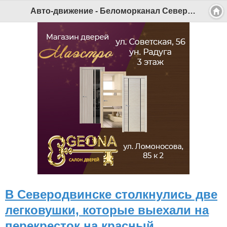
Авто-движение - Беломорканал Северодвинск tv29.ru
В Северодвинске столкнулись две
легковушки, которые выехали на
перекресток на красный