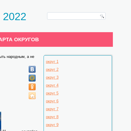
 2022
АРТА ОКРУГОВ
ыть народным, а не
округ 1
округ 2
округ 3
округ 4
округ 5
округ 6
округ 7
округ 8
округ 9