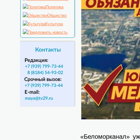
Политика
Общество
Культура
«Беломорканал» уж