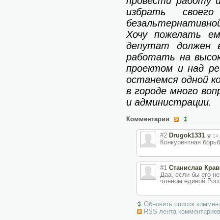
провести работу 
избрать своег
безальтернативной
Хочу пожелать е
депутат должен 
работать на высо
проектом и над р
останемся одной ко
в городе много во
и администрации.
Комментарии
#2
Drugok1331
14
Конкурентная борьб
#1
Станислав Крав
Даа, если бы его н
членом единой Росс
Обновить список коммен
RSS лента комментариев