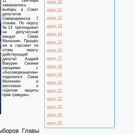
11 сентября
округ 10
завершились
выборы в Совет
округ 11
депутатов
округ 12
Северодвинска 7
созыва. По округу
округ 13
№13 претендовал
на депутатский
округ 14
мандат Севак
Мелконян. Прошёл
округ 15
же в горсовет по
этому округу
округ 16
действующий
округ 17
депутат Андрей
Вакурин. Своими
округ 18
эмоциями с
«Беломорканалом»
округ 19
поделился Севак
Мелконян и
округ 20
рассказал о
«Центре защиты
округ 21
прав граждан».
округ 22
округ 23
округ 24
округ 25
ыборов Главы