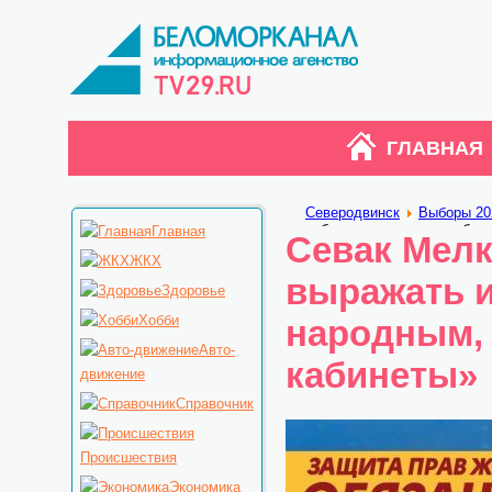
ГЛАВНАЯ
Северодвинск
Выборы 20
работать на высокие кабин
Главная
Севак Мелк
ЖКХ
выражать и
Здоровье
Хобби
народным, 
Авто-
кабинеты»
движение
Справочник
Происшествия
Экономика