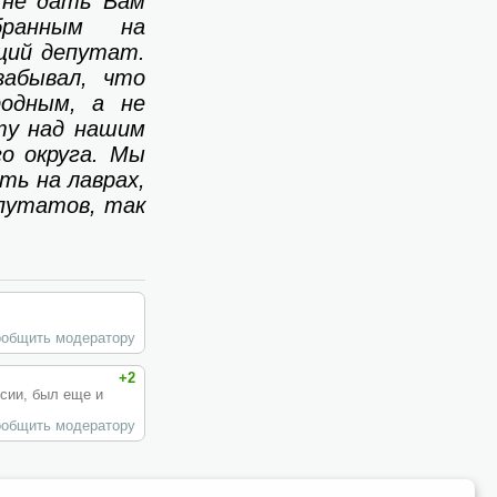
 не дать Вам
бранным на
ущий депутат.
абывал, что
одным, а не
ту над нашим
о округа. Мы
ть на лаврах,
епутатов, так
общить модератору
+2
ссии, был еще и
общить модератору