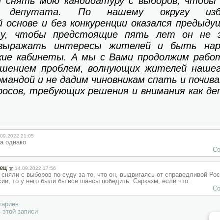
и снять мою кандидатуру с выборов, чтобы
о депутата. По нашему округу из
 основе и без конкуренции оказался предыд
му, чтобы предстоящие пять лет он не з
выражать интересы жителей и быть нар
кие кабинеты. А мы с Вами продолжим рабо
ешением проблем, волнующих жителей нашег
мандой и не дадим чиновникам спать и почива
просов, требующих решения и внимания как д
.09.2022 21:05
а однако
Со
ец
14.09.2022 17:56
е сняли с выборов по суду за то, что он, выдвигаясь от справедливой Ро
ии, то у него были бы все шансы победить. Сарказм, если что.
Со
тариев
 этой записи