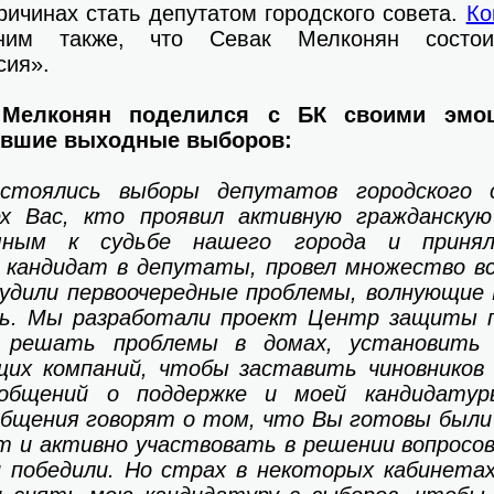
ричинах стать депутатом городского совета.
Ко
им также, что Севак Мелконян состои
сия».
 Мелконян поделился с БК своими эмо
увшие выходные выборов:
стоялись выборы депутатов городского 
ех Вас, кто проявил активную гражданскую
шным к судьбе нашего города и приня
ак кандидат в депутаты, провел множество в
удили первоочередные проблемы, волнующие 
сь. Мы разработали проект Центр защиты п
 решать проблемы в домах, установить 
щих компаний, чтобы заставить чиновников
ообщений о поддержке и моей кандидатур
общения говорят о том, что Вы готовы были
т и активно участвовать в решении вопросов
 победили. Но страх в некоторых кабинетах