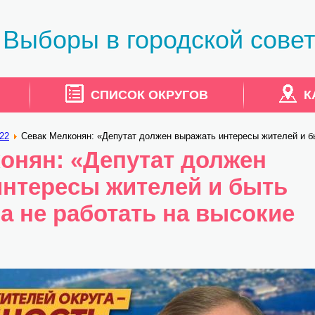
Выборы в городской совет
СПИСОК ОКРУГОВ
К
22
Севак Мелконян: «Депутат должен выражать интересы жителей и б
еты»
онян: «Депутат должен
нтересы жителей и быть
а не работать на высокие