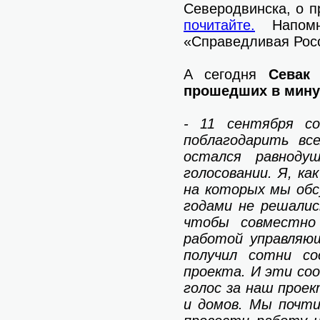
Северодвинска, о п
почитайте.
Напомн
«Справедливая Рос
А сегодня
Севак
прошедших в мин
- 11 сентября со
поблагодарить вс
остался равноду
голосовании. Я, к
на которых мы обс
годами не решали
чтобы совместно
работой управляю
получил сотни с
проекта. И эти со
голос за наш проек
и домов. Мы почти