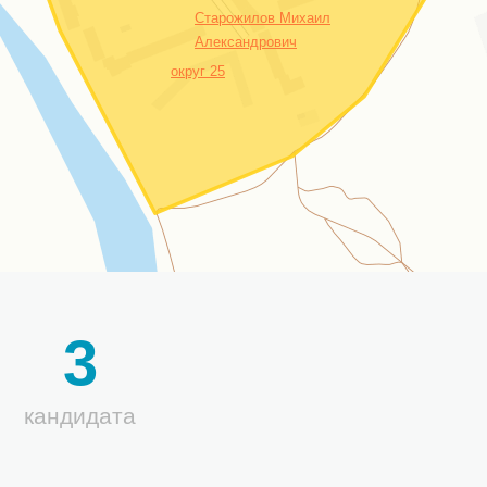
Старожилов Михаил
Александрович
округ 25
3
кандидата