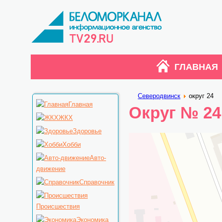
ГЛАВНАЯ
Северодвинск
округ 24
Главная
Округ № 24
ЖКХ
Здоровье
Хобби
Авто-
движение
Справочник
Происшествия
Экономика