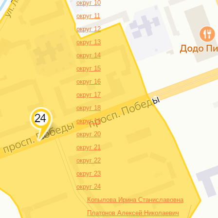
округ 10
округ 11
округ 12
округ 13
округ 14
округ 15
округ 16
округ 17
округ 18
округ 19
округ 20
округ 21
округ 22
округ 23
округ 24
Копылова Ирина Станиславовна
Платонов Алексей Николаевич