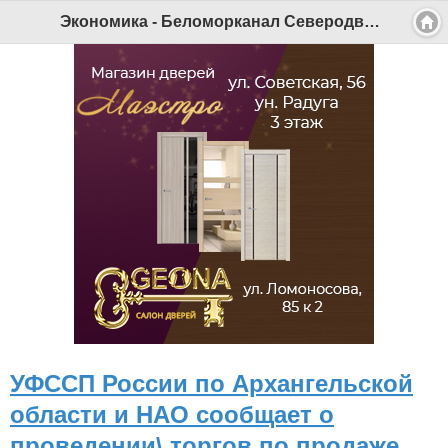
Экономика - Беломорканал Северодвинск tv29.ru
УФССП России по Архангельской
области и НАО сообщает о
проведении\ торгов по продаже