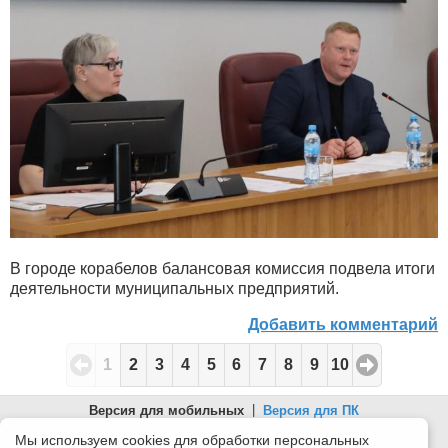
В городе корабелов балансовая комиссия подвела итоги
деятельности муниципальных предприятий.
Добавить комментарий
1
2
3
4
5
6
7
8
9
10
Версия для мобильных
|
Версия для ПК
© 2026 Беломорканал Северодвинск tv29.ru
Мы используем cookies для обработки персональных