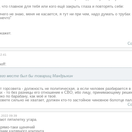
 что главное для тебя или кого ещё закрыть глаза и повторять себе:
ичего не знаю, меня не касается, я тут ни при чем, надо думать о трубах
 нечто"
окажет.
Со
22:41
off:
 его месте был бы товарищ Мандрыкин
т горсовета - должность не политическая, а если человек разбирается в 
 - то без разницы его отношение к СВО, ибо лицу, принимающему реше
ко по барабану, как моё и твоё.
совете сильно не хватает, должен кто-то застойное чиновное болотце па
Со
9.2022 09:39
ют пятилетку угара.
прямо-таки щенячий
ении халявного контента.