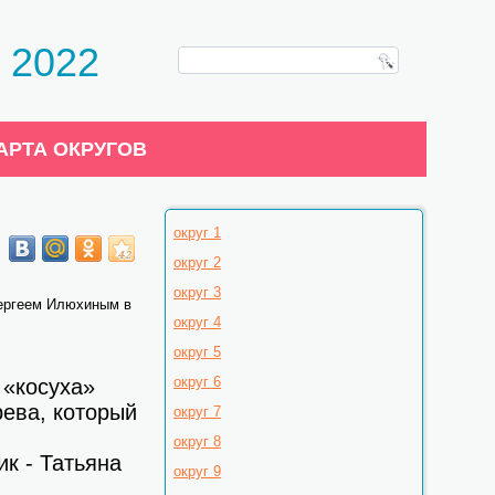
 2022
АРТА ОКРУГОВ
округ 1
округ 2
округ 3
Сергеем Илюхиным в
округ 4
округ 5
округ 6
 «косуха»
рева, который
округ 7
округ 8
ик - Татьяна
округ 9