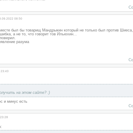
Со
3.09.2022 08:50
 месте был бы товарищ Мандрыкин который не только был против Шиеса, 
ибка, а не то, что говорит тов Ильюхин...
поверил.
оявление разума
Со
 23:43
получить на этом сайте? :)
юс и минус есть
Со
 23:28
: