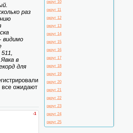
округ 10
ый.
округ 11
колько раз
ению
округ 12
в
округ 13
ска
округ 14
- видимо
округ 15
е
округ 16
 511,
округ 17
 Явка в
екорд для
округ 18
округ 19
гистрировали
округ 20
, все ожидают
округ 21
округ 22
округ 23
-1
округ 24
округ 25