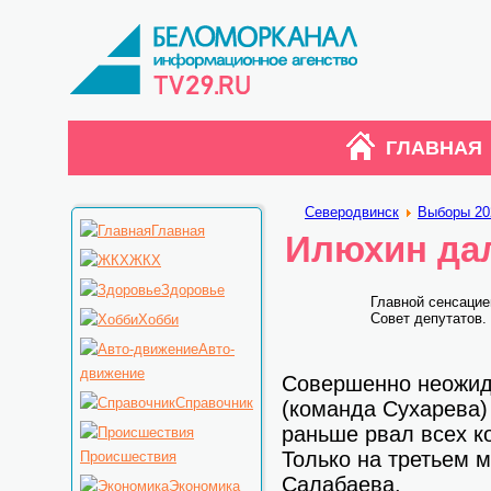
ГЛАВНАЯ
Северодвинск
Выборы 20
Главная
Илюхин да
ЖКХ
Здоровье
Главной сенсацие
Совет депутатов.
Хобби
Авто-
движение
Совершенно неожид
Справочник
(команда Сухарева)
раньше рвал всех ко
Только на третьем м
Происшествия
Салабаева.
Экономика