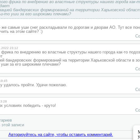
того фрика по внедрению во властные структуры нашего города как-
адает
изацией бандеровских формирований на территории Харьковской облас
ьи-то уши за его широкими плечами?
е же самые уши снег раскладывали по дорогам и дворам АО. Тут все пон
чить на этом сайте? :)
Со
9.2022 23:12
 фрика по внедрению во властные структуры нашего города как-то подо
ет
ией бандеровских формирований на территории Харьковской области в з
о уши за его широкими плечами?
Со
19:45
му удалось пройти. Удачи пожелаю.
Со
13:28
их условиях победить - круто!
Со
тариев
 этой записи
М
Авторизуйтесь на сайте, чтобы оставить комментарий.
у