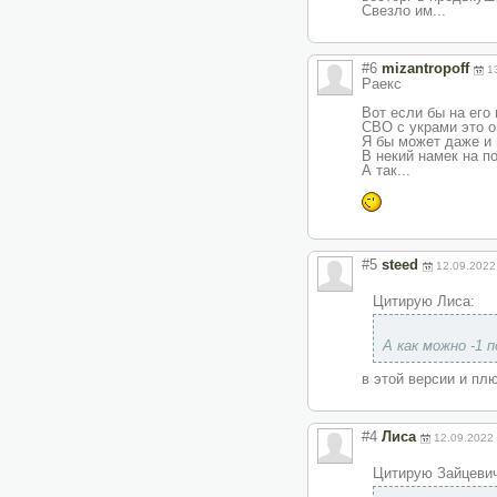
Свезло им...
#6
mizantropoff
1
Раекс
Вот если бы на его
СВО с украми это ош
Я бы может даже и 
В некий намек на п
А так...
#5
steed
12.09.2022
Цитирую Лиса:
А как можно -1 
в этой версии и пл
#4
Лиса
12.09.2022
Цитирую Зайцевич