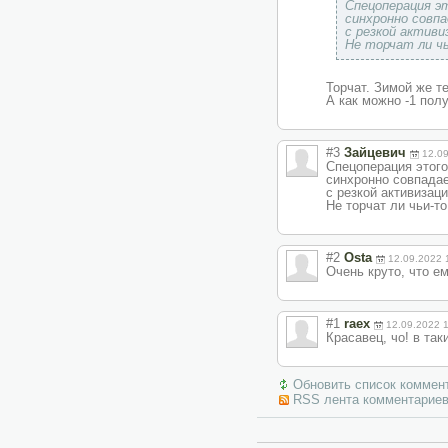
Спецоперация э
синхронно совп
с резкой актив
Не торчат ли ч
Торчат. Зимой же т
А как можно -1 полу
#3
Зайцевич
12.0
Спецоперация этого
синхронно совпада
с резкой активизац
Не торчат ли чьи-т
#2
Osta
12.09.2022 
Очень круто, что е
#1
raex
12.09.2022 
Красавец, чо! в так
Обновить список коммен
RSS лента комментариев