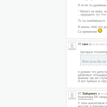
А если ты думаешь,
" Ничего не вижу, н
...шурудить тут это
То ты ошибаешься.
И жизнь тебе это д
Со временем
#8
raex
13.09.2022 
Цитирую mizantrop
Вот если бы на
я думаю что депута
дворовых площадках
мнение так же глубо
А вот буйных в гор
#7
Зайцевич
13.0
Аналитики БК ожида
*************
У типа аналитиков 
восторг в предвкуш