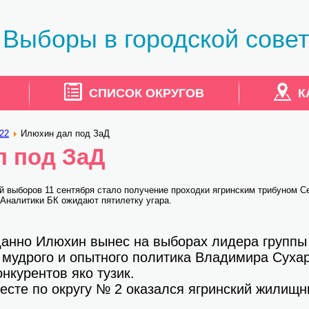
Выборы в городской совет
СПИСОК ОКРУГОВ
К
22
Илюхин дал под ЗаД
л под ЗаД
й выборов 11 сентября стало получение проходки ягринским трибуном 
 Аналитики БК ожидают пятилетку угара.
анно Илюхин вынес на выборах лидера группы
 мудрого и опытного политика Владимира Суха
нкурентов яко тузик.
есте по округу № 2 оказался ягринский жилищн