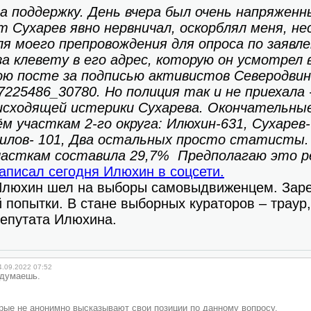
за поддержку. День вчера был очень напряженн
Сухарев явно нервничал, оскорблял меня, нес
я моего препровождения для опроса по заявл
а клевету в его адрес, которую он усмотрел 
ою посте за подписью активистов Северодвин
517225486_30780. Но полиция так и не приехала 
исходящей истерики Сухарева. Окончательны
 участкам 2-го округа: Илюхин-631, Сухарев-
чилов- 101, Два остальных просто статисты.
часткам составила 29,7% Предполагаю это р
аписал сегодня Илюхин в соцсети.
Илюхин шел на выборы самовыдвиженцем. Заре
й попытки. В стане выборных кураторов – траур
депутата Илюхина.
4.09.2022 07:52
 думаешь.
рые не анонимно высказывают свои позиции по данному вопросу.