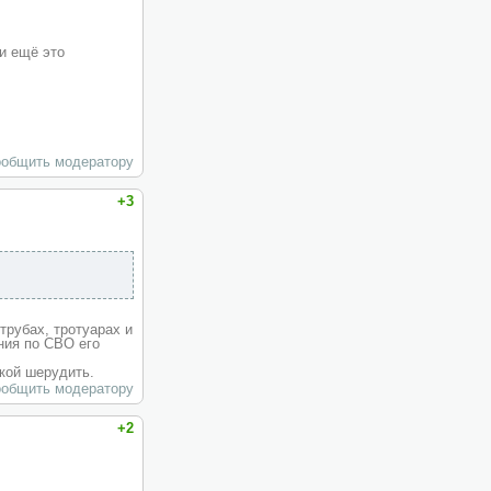
 и ещё это
общить модератору
+3
трубах, тротуарах и
ния по СВО его
лкой шерудить.
общить модератору
+2