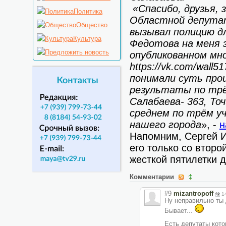
«Спасибо, друзья, 
Политика
Областной депутат 
Общество
вызывал полицию дл
Культура
Федотова на меня з
опубликованном мн
https://vk.com/wall
понимали суть про
результаты по трём
Салабаева- 363, То
среднем по трём у
нашего города
», -
н
Напомним, Сергей 
его только со второ
жесткой пятилетки 
Комментарии
#9
mizantropoff
1
Ну неправильно ты
Бывает...
Есть депутаты кото