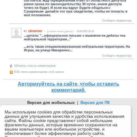
состоится. Жду официальный ответ от областного депутата
ранее срока по законодательству 30 суток, иначе диспута
точно не будет. И если вы вдруг будете общаться с
Сухаревым- делайте это при свидетелях, чтобы не попасть в
моё положение.
Сообщить модератору
observer
#1
(c нами очень давно)
16.08.2022 18:20
...цитата: "...официальное письмо с вызовом на дебаты «на
нейтральной территории..."
...есть такая специализированная нейтральная территория. На
Яграх, на улице Макаренко...
Сообщить модератору
Обновить список комментариев
RSS лента комментариев этой записи
Авторизуйтесь на сайте, чтобы оставить
комментарий.
Версия для мобильных
|
Версия для ПК
© 2026 Беломорканал Северодвинск tv29.ru
Мы используем cookies для обработки персональных
данных для улучшения качества и удобства использования
Joomla!
is Free Software released under the GNU General Public
сайта. Файлы cookie представляют собой небольшие
License.
фрагменты данных, которые временно сохраняются на
вашем компьютере или мобильном устройстве, и
Mobile version by
Mobile Joomla!
обеспечивают более эффективную работу сайта.