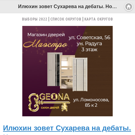
Илюхин зовет Сухарева на дебаты. Но тот не хочет - Беломорканал Северодвинск tv29.ru
ВЫБОРЫ 2022
СПИСОК ОКРУГОВ
КАРТА ОКРУГОВ
Илюхин зовет Сухарева на дебаты.