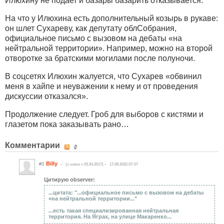
Илюхину не подает и базары базарить отказывается.
На что у Илюхина есть дополнительный козырь в рукаве:
он шлет Сухареву, как депутату облСобрания,
официальное письмо с вызовом на дебаты «на
нейтральной территории». Например, можно на второй
отворотке за братскими могилами после полуночи.
В соцсетях Илюхин жалуется, что Сухарев «обвинил
меня в хайпе и неуважении к нему и от проведения
дискуссии отказался».
Продолжение следует. Гроб для выборов с кистями и
глазетом пока заказывать рано…
Комментарии
Billy
#3
(c нами с 03.04.2017)
17.08.2022 07:07
Цитирую observer:
...цитата: "...официальное письмо с вызовом на дебаты
«на нейтральной территории..."
...есть такая специализированная нейтральная
территория. На Яграх, на улице Макаренко...