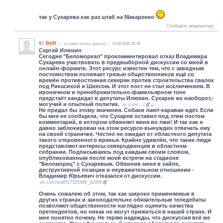
так у Сухарева как раз штаб на Макаренко
Сообщить модератору
bolt
#2
(c нами очень давно)
16.08.2022 22:49
Сергей Илюхин
Сегодня "Беломоркал" прокомментировал отказ Владимира
Сухарева участвовать в предвыборной дискуссии со мной в
онлайн-формате. Этот ресурс известен тем, что с завидным
постоянством поливает грязью общественников ещё со
времён противостояния северян против строительства свалок
под Рикасихой и Шиесом. И этот пост не стал исключением. В
ироничном и пренебрежительно-фамильярном тоне
предстаёт кандидат в депутаты Илюхин. Сухарев же наоборот,-
могучий и опытный политик.
..
vk.com/.../
Не придал бы этому значения. Собаки лают-караван идёт. Если
бы мне не сообщили, что Сухарев оставил под этим постом
комментарий, в котором обвиняет меня во лжи! И так как я
давно заблокирован на этом ресурсе-вынужден отвечать ему
на своей страничке. Честно не ожидал от областного депутата
такого откровенного вранья. Крайне удивлён, что такие люди
представляют интересы северодвинцев в областном
собрании. Подписываюсь под каждым своим словом,
опубликованным после моей встрече на стадионе
"Беломорец" с Сухаревым. Обвинив меня в хайпе,
деструктивной позиции и неуважительном отношении -
Владимир Юрьевич отказался от дискуссии.
vk.com/wall517225486_32009
Очень сожалею об этом, так как широко применяемые в
других странах и законодательно обязательные теледебаты
позволяют общественности наглядно оценить качества
претендентов, но никак не могут прижиться в нашей стране. И
мне понятно почему. Не теряю надежды, что дискуссия всё же