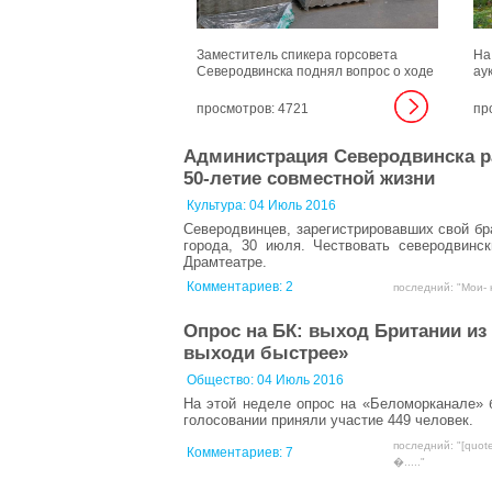
Заместитель спикера горсовета
На
Северодвинска поднял вопрос о ходе
ау
капремонта кровли дома по пр.
не
Ленина, 6.
ра
просмотров: 4721
пр
Ло
Бе
Администрация Северодвинска р
вм
50-летие совместной жизни
Культура:
04 Июль 2016
Северодвинцев, зарегистрировавших свой бра
города, 30 июля. Чествовать северодвинс
Драмтеатре.
Комментариев:
2
последний: "Мои- к
Опрос на БК: выход Британии из
выходи быстрее»
Общество:
04 Июль 2016
На этой неделе опрос на «Беломорканале» 
голосовании приняли участие 449 человек.
последний: "[quot
Комментариев:
7
�....."