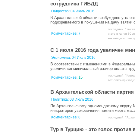
сотрудника ГИБДД
Общество:
04 Июль 2016
В Архангельской области возбуждено уголов
подозреваемого в покушении на дачу взятки
последний: "тысяч
Комментариев:
7
и это в канун 80-
как гайцы его не п
C 1 июля 2016 года увеличен м
Экономика:
04 Июль 2016
В соответствии с изменениями в Федеральны
увеличился минимальный размер оплаты труд
последний: "[quot
15
Комментариев:
вот опять приходит
В Архангельской области партия
Политика:
03 Июль 2016
По Архангельскому одномандатному округу 
инициаторов увековечения памяти жертв мас
Комментариев:
8
последний: "Архан
Тур в Турцию - это голос против