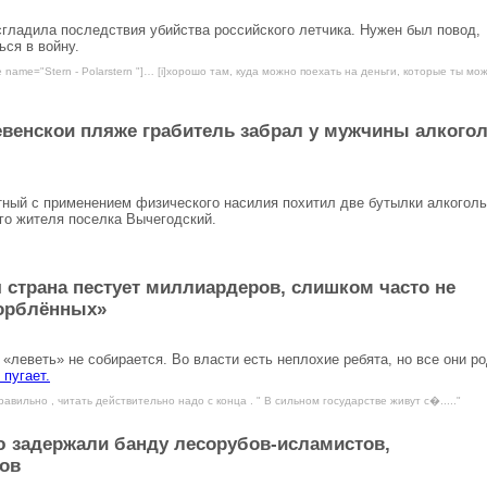
сгладила последствия убийства российского летчика. Нужен был повод,
ься в войну.
e name="Stern - Polarstern "]… [i]хорошо там, куда можно поехать на деньги, которые ты мо
евенскои пляже грабитель забрал у мужчины алкого
тный с применением физического насилия похитил две бутылки алкогол
го жителя поселка Вычегодский.
страна пестует миллиардеров, слишком часто не
корблённых»
 «леветь» не собирается. Во власти есть неплохие ребята, но все они р
 пугает.
равильно , читать действительно надо с конца . " В сильном государстве живут с�....."
ю задержали банду лесорубов-исламистов,
ов