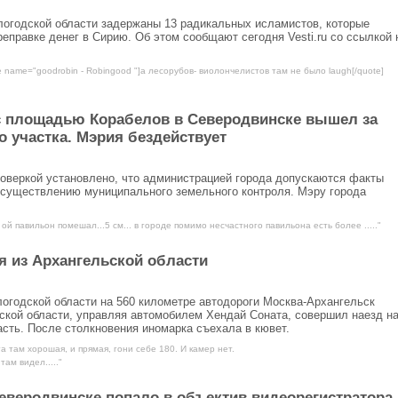
логодской области задержаны 13 радикальных исламистов, которые
еправке денег в Сирию. Об этом сообщают сегодня Vesti.ru со ссылкой 
e name="goodrobin - Robingood "]а лесорубов- виолончелистов там не было laugh[/quote]
 площадью Корабелов в Северодвинске вышел за
 участка. Мэрия бездействует
оверкой установлено, что администрацией города допускаются факты
осуществлению муниципального земельного контроля. Мэру города
 ой павильон помешал...5 см... в городе помимо несчастного павильона есть более ....."
я из Архангельской области
логодской области на 560 километре автодороги Москва-Архангельск
ской области, управляя автомобилем Хендай Соната, совершил наезд н
сть. После столкновения иномарка съехала в кювет.
а там хорошая, и прямая, гони себе 180. И камер нет.
ам видел....."
еверодвинске попало в объектив видеорегистратора