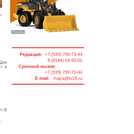
в
Редакция:
+7 (939) 799-73-44
8 (8184) 54-93-02
 Дне
Срочный вызов:
ут в
+7 (939) 799-73-44
E-mail:
maya@tv29.ru
?» В
Р