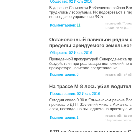
Общество:
02 Июль 2016
В деревне Санинская Бабаевского района Во
трудились лесорубами. Их подозревают в пер
вологодское управление ФСБ.
последний: "[quot
11
Комментариев:
Виолончели�....."
Остановочный павильон рядом с
пределы арендуемого земельного
Общество:
02 Июль 2016
Проведённой прокуратурой Северодвинска пр
бездействия при реализации полномочий по 
прокуратура написала представление.
Комментариев:
6
последний: "ой ой
На трассе М-8 лось убил водител
Происшествия:
02 Июль 2016
Сегодня около 0.30 в Сямженском районе Во
произошло ДТП: 31-летний житель Архангель
лося, неожиданно вышедшего на проезжую ча
последний: "Дорог
Комментариев:
1
Я прошлым летом т
ДТП на Архангельском шоссе в С