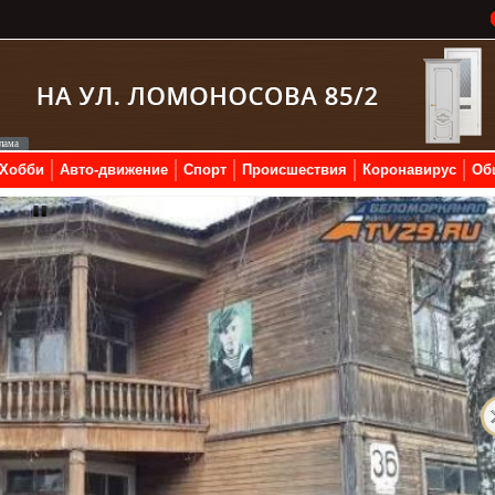
Хобби
Авто-движение
Спорт
Происшествия
Коронавирус
Об