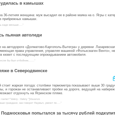
блудилась в камышах
ла 36-летняя женщина: муж высадил ее в районе маяка на о. Ягры с кате
 в прибрежных камышах.
ь надо меньше....."
сь пьяная автоледи
не на автодороге «Долматово-Каргополь-Вытегра» у деревни Лазаревска
 имеющая права управления, управляя машиной «Фольксваген Венто», н
д в кювет с последующим опрокидыванием автомобиля.
если бы был отбойник........"
ляже в Северодвинске
й стоит жаркая погода: столбики термометра показывают выше 30 граду
ы, и горожан не останавливают пробки на дороге, ведущей на набере
иезжают отдохнуть на Ягринском пляже.
 name="Valery - Valery "]Vavanzo
аши граждане, как говорит Наумыч, умеют по....."
ь Подмосковья попытался за тысячу рублей подкупи