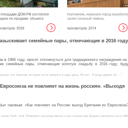
 площадке ДОМ.РФ состоялся
Напомним, накануне город корабело
кцион по продаже объекта
залил сильный ливень.
завершенного строительства в
йоне пересечения улицы
осмотров: 3558
просмотров: 2074
моносова и проспекта
ломорского в городе корабелов
азыскивает семейные пары, отмечающие в 2016 году
есте с земельным участком.
к в 1966 году, просят откликнуться для традиционного награждения на
кие семейные пары, отмечающие золотую свадьбу в 2016 году, буд
ак раз эти, березки, которые хотят умереть в один день, 50 лет . Я когда думаю об....."
 Евросоюза не повлияет на жизнь россиян. «Выходя
был таковым: «Как повлияет на Россию выход Британии из Евросоюза
e name="bolt - bolt "]Повлияет опосредственно и мы станем ещё беднее.Смотрите,часть ЗВ