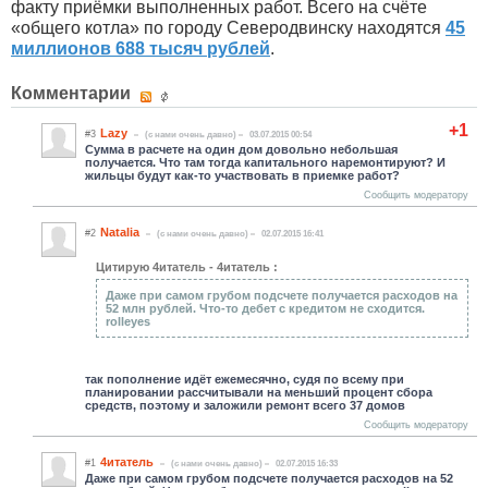
факту приёмки выполненных работ. Всего на счёте
«общего котла» по городу Северодвинску находятся
45
миллионов 688 тысяч рублей
.
Комментарии
+1
Lazy
#3
(c нами очень давно)
03.07.2015 00:54
Сумма в расчете на один дом довольно небольшая
получается. Что там тогда капитального наремонтируют? И
жильцы будут как-то участвовать в приемке работ?
Сообщить модератору
Natalia
#2
(c нами очень давно)
02.07.2015 16:41
Цитирую 4итатель - 4итатель :
Даже при самом грубом подсчете получается расходов на
52 млн рублей. Что-то дебет с кредитом не сходится.
rolleyes
так пополнение идёт ежемесячно, судя по всему при
планировании рассчитывали на меньший процент сбора
средств, поэтому и заложили ремонт всего 37 домов
Сообщить модератору
4итатель
#1
(c нами очень давно)
02.07.2015 16:33
Даже при самом грубом подсчете получается расходов на 52