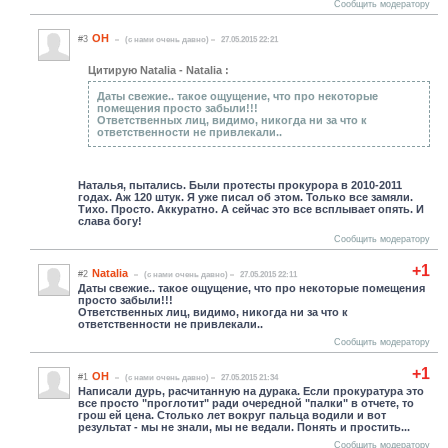
Сообщить модератору
ОН
#3
(c нами очень давно)
27.05.2015 22:21
Цитирую Natalia - Natalia :
Даты свежие.. такое ощущение, что про некоторые
помещения просто забыли!!!
Ответственных лиц, видимо, никогда ни за что к
ответственности не привлекали..
Наталья, пытались. Были протесты прокурора в 2010-2011
годах. Аж 120 штук. Я уже писал об этом. Только все замяли.
Тихо. Просто. Аккуратно. А сейчас это все всплывает опять. И
слава богу!
Сообщить модератору
+1
Natalia
#2
(c нами очень давно)
27.05.2015 22:11
Даты свежие.. такое ощущение, что про некоторые помещения
просто забыли!!!
Ответственных лиц, видимо, никогда ни за что к
ответственности не привлекали..
Сообщить модератору
+1
ОН
#1
(c нами очень давно)
27.05.2015 21:34
Написали дурь, расчитанную на дурака. Если прокуратура это
все просто "проглотит" ради очередной "палки" в отчете, то
грош ей цена. Столько лет вокруг пальца водили и вот
результат - мы не знали, мы не ведали. Понять и простить...
Сообщить модератору