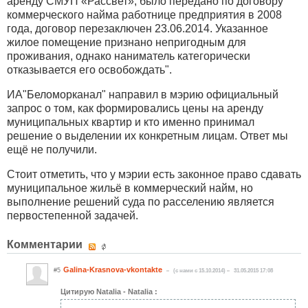
аренду СМУП «Рассвет», было передано по договору
коммерческого найма работнице предприятия в 2008
года, договор перезаключен 23.06.2014. Указанное
жилое помещение признано непригодным для
проживания, однако наниматель категорически
отказывается его освобождать".
ИА"Беломорканал" направил в мэрию официальный
запрос о том, как формировались цены на аренду
муниципальных квартир и кто именно принимал
решение о выделении их конкретным лицам. Ответ мы
ещё не получили.
Стоит отметить, что у мэрии есть законное право сдавать
муниципальное жильё в коммерческий найм, но
выполнение решений суда по расселению является
первостепенной задачей.
Комментарии
Galina-Krasnova-vkontakte
#5
(c нами с 15.10.2014)
31.05.2015 17:08
Цитирую Natalia - Natalia :