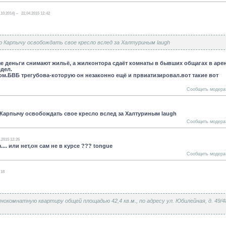
.10.2014)
22.04.2015 12:42
аю Карпычу освобождать свое кресло вслед за Халтуриным laugh
е деньги снимают жильё, а жилконтора сдаёт комнаты в бывших общагах в аре
дел.
м.БВБ трегубова-которую он незаконно ещё и првиатизировал.вот такие вот
Сообщить модера
ю Карпычу освобождать свое кресло вслед за Халтуриным laugh
Сообщить модера
.2015 12:26
.. или нет,он сам не в курсе ??? tongue
Сообщить модера
:18
нокомнатную квартиру общей площадью 42,4 кв.м., по адресу ул. Юбилейная, д. 49/4