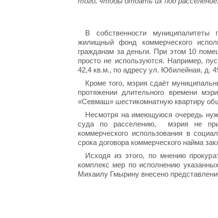
того, чтобы отдать их под расселение
В собственности муниципалитеты 
жилищный фонд коммерческого испол
гражданам за деньги. При этом 10 пом
просто не используются. Например, пу
42,4 кв.м., по адресу ул. Юбилейная, д. 49
Кроме того, мэрия сдаёт муниципальн
протяжении длительного времени мэ
«Севмаш» шестикомнатную квартиру общей
Несмотря на имеющуюся очередь нуж
суда по расселению, мэрия не пр
коммерческого использования в социа
срока договора коммерческого найма зак
Исходя из этого, по мнению прокур
комплекс мер по исполнению указанны
Михаилу Гмырину внесено
представление