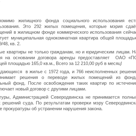
.
помимо жилищного фонда социального использования ест
ьзования. Это 292 жилых помещения, которые мэрия сдаё
ещений в жилищном фонде коммерческого использования сейча
стует муниципальная однокомнатная квартира общей площадь
/48, кв. 2.
ые квартиры не только гражданам, но и юридическим лицам. Н
рия на основании договора аренды предоставляет ОАО «П
 площадью 165,0 кв.м., Всего за 12 210,00 руб в месяц!
дающихся в жилье с 1972 года, и 766 неисполненных решени
инимает решения о переводе жилых помещений из фонд
льный фонд. После освобождения таких квартир по истечени
лючает новый договор с другими лицами.
атуры, Администрацией Северодвинска не принимается полны
х решений суда.
По результатам проверки мэру Северодвинск
 прокуратуры об устранении нарушения закона.