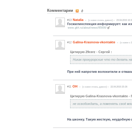
Комментарии
Natalia
#13
(c нами очень давно)
23.04.2015 10:
Госжилинспекция информирует: как из
www.gkh.ru/about/news/95000/
Galina-Krasnova-vkontakte
#12
(c нами с 1
Цитирую 29cerz - Сергей :
Никак прокурорские что то делать на
При ней напротив волокитили и отмах
ОН
#11
(c нами очень давно)
22.04.2015 23:26
Цитирую Galina-Krasnova-vkontakte - 
не освобождать, а поменять своё мяг
На шконку. Такую жесткую, неудобную 