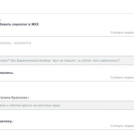
57
бежать переплат в ЖКХ
Сообщить модера
5.10.2014)
23.04.2015 07:21
чали? При Баранниковой вообще "мух не довили", а сейчас что изменилось?
ивались.
Сообщить модера
Галина Краснова :
кое и тёплое кресло на жёсткие нары.
шконку..
Сообщить модера