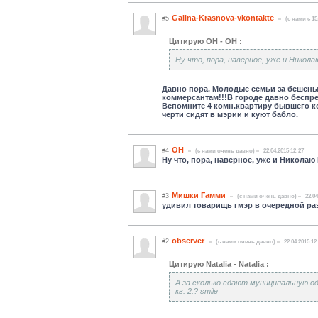
Galina-Krasnova-vkontakte
#5
(c нами с 15
Цитирую ОН - ОН :
Ну что, пора, наверное, уже и Никол
Давно пора. Молодые семьи за бешены
коммерсантам!!!В городе давно беспре
Вспомните 4 комн.квартиру бывшего ко
черти сидят в мэрии и куют бабло.
ОН
#4
(c нами очень давно)
22.04.2015 12:27
Ну что, пора, наверное, уже и Никола
Мишки Гамми
#3
(c нами очень давно)
22.04
удивил товарищь гмэр в очередной раз..
observer
#2
(c нами очень давно)
22.04.2015 12
Цитирую Natalia - Natalia :
А за сколько сдают муниципальную од
кв. 2.? smile