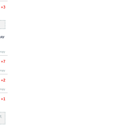
+3
нду
тору
+7
тору
+2
тору
+1
8,