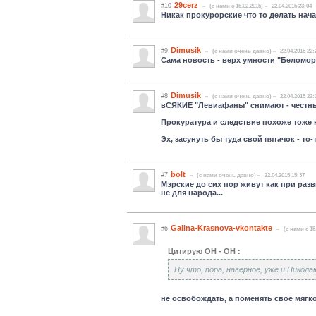
29cerz
#10
(c нами с 16.02.2015)
22.04.2015 23:04
Никак прокурорские что то делать нач
Dimusik
#9
(c нами очень давно)
22.04.2015 22:
Сама новость - верх умности "Беломо
Dimusik
#8
(c нами очень давно)
22.04.2015 22:
вСЯКИЕ "Левиафаны" снимают - честн
Прокуратура и следствие похоже тоже н
Эх, засунуть бы туда свой пятачок - то-
bolt
#7
(c нами очень давно)
22.04.2015 15:37
Мэрские до сих пор живут как при разви
не для народа...
Galina-Krasnova-vkontakte
#6
(c нами с 15
Цитирую ОН - ОН :
Ну что, пора, наверное, уже и Никол
не освобождать, а поменять своё мягко