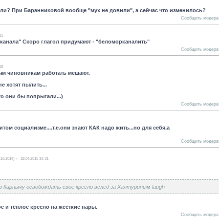
али? При Баранниковой вообще "мух не довили", а сейчас что изменилось?
Сообщить модера
21
рканала" Скоро глагол придумают - "беломорканалить"
Сообщить модера
18
ым чиновникам работать мешают.
е хотят пылить...
то они бы попрыгали...)
Сообщить модера
том социализме....т.е.они знают КАК надо жить...но для себя,а
Сообщить модера
.10.2014)
22.04.2015 14:31
аю Карпычу освобождать свое кресло вслед за Халтуриным laugh
е и тёплое кресло на жёсткие нары.
Сообщить модера