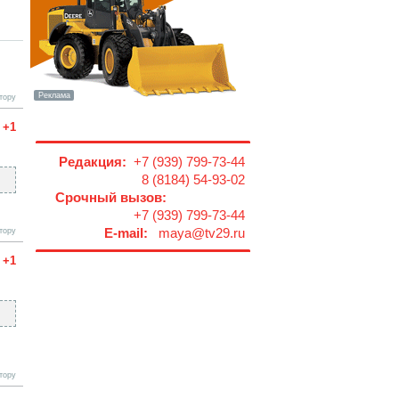
тору
+1
Редакция:
+7 (939) 799-73-44
8 (8184) 54-93-02
Срочный вызов:
+7 (939) 799-73-44
тору
E-mail:
maya@tv29.ru
+1
тору