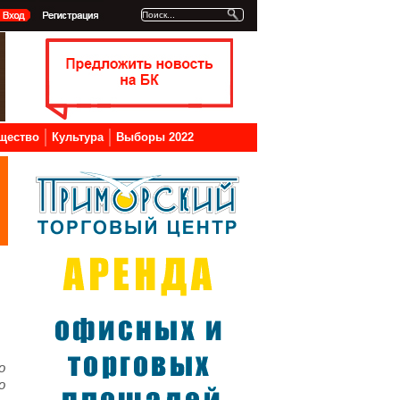
щество
Культура
Выборы 2022
о
о