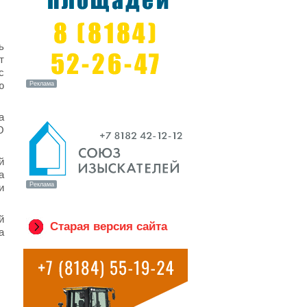
ь
т
с
ю
а
О
й
а
и
й
Старая версия сайта
а