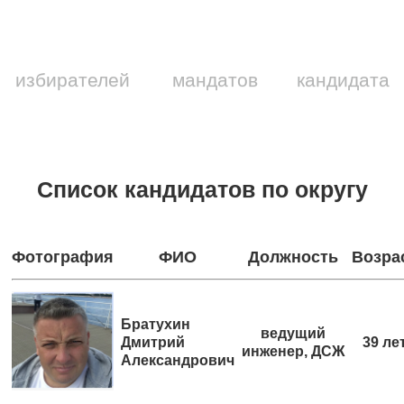
избирателей
мандатов
кандидата
Список кандидатов по округу
Фотография
ФИО
Должность
Возра
Братухин
ведущий
Дмитрий
39 ле
инженер, ДСЖ
Александрович