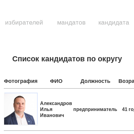
избирателей
мандатов
кандидата
Список кандидатов по округу
Фотография
ФИО
Должность
Возр
Александров
Илья
предприниматель
41 г
Иванович