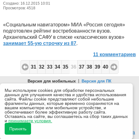
Создано: 16.12.2015 10:01
Просмотров: 4518
«Социальным навигатором» МИА «Россия сегодня»
подготовлен рейтинг востребованности вузов.
Архангельский САФУ в списке «классических вузов»
занимает 55-ую строчку из 87
.
11 комментариев
31
32
33
34
35
36
37
38
39
40
Версия для мобильных
|
Версия для ПК
© 2026 Беломорканал Северодвинск tv29.ru
Мы используем cookies для обработки персональных
данных для улучшения качества и удобства использования
Joomla!
is Free Software released under the GNU General Public
сайта. Файлы cookie представляют собой небольшие
License.
фрагменты данных, которые временно сохраняются на
вашем компьютере или мобильном устройстве, и
Mobile version by
Mobile Joomla!
обеспечивают более эффективную работу сайта.
Оставаясь на сайте, вы соглашаетесь на сбор таких данных
Desktop Version
и
принимаете условия.
СИ "Информационное агентство "Беломорканал" регистрационный номер ЭЛ № ФС77-77001 от
08.11.2019, выдан Федеральной службой по надзору в сфере связи, информационных технологий и
Принять
массовых коммуникаций (Роскомнадзор). Учредитель: ООО "ТВ29". Главный редактор: Рудалев А.Г.
18+
Беломорканал - новостной сайт Архангельской области: новости Северодвинска, новости поморья,
происшествия в Архангельске, мэрия Архангельска
Все права на материалы, опубликованные на сайте, защищены в соответствии с российским и
международным законодательством об авторском праве и смежных правах.
При любом использовании текстовых, аудио-, фото- и видеоматериалов ссылка на www.tv29.ru