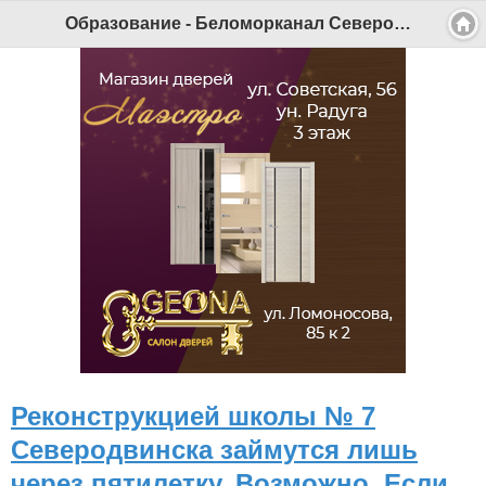
Образование - Беломорканал Северодвинск tv29.ru
Реконструкцией школы № 7
Северодвинска займутся лишь
через пятилетку. Возможно. Если