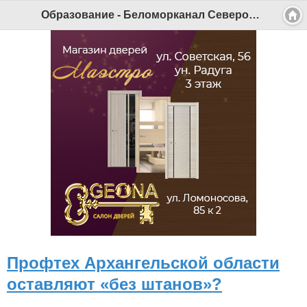
Образование - Беломорканал Северодвинск tv29.ru
Профтех Архангельской области
оставляют «без штанов»?