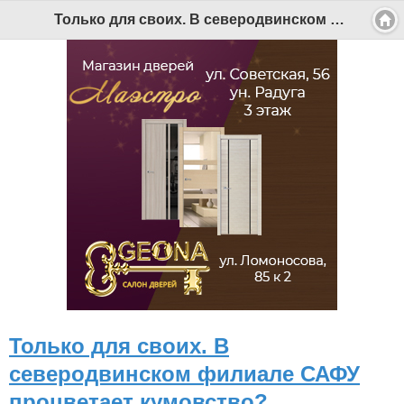
Только для своих. В северодвинском филиале САФУ процветает кумовство? - Беломорканал Северодвинск tv29.ru
Только для своих. В
северодвинском филиале САФУ
процветает кумовство?