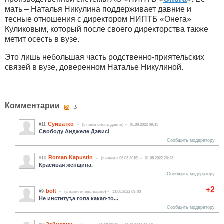
мать – Наталья Никулина поддерживает давние и
тесные отношения с директором НИПТБ «Онега»
Куликовым, который после своего директорства также
метит осесть в вузе.
Это лишь небольшая часть родственно-приятельских
связей в вузе, доверенном Наталье Никулиной.
Комментарии
Суиватко
#11
(c нами очень давно)
01.09.2022 09:13
Свободу Анджеле Дэвис!
Сообщить модератору
Roman Kapustin
#10
(c нами с 06.03.2015)
31.08.2022 23:23
Красивая женщина.
Сообщить модератору
+2
bolt
#9
(c нами очень давно)
31.08.2022 09:03
Не институт,а гопа какая-то...
Сообщить модератору