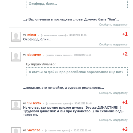
Оксфорд, блин...
...у Вас опечатка в последнем слове. Должно быть "бля"...
Сообщить модератору
+1
miner
#4
(c нами очень давно)
30.08.2022 16:05
Оксфорд, блин...
Сообщить модератору
+2
observer
#3
(c нами очень давно)
30.08.2022 15:23
Цитирую Vavanzo:
А статьи за фейки про российское образование ещё нет?
...полагаю, это не фейки, а суровая реальность...
Сообщить модератору
+1
SV-sevsk
#2
(c нами очень давно)
30.08.2022 14:48
Ну что вы, как можно плохое думать! Это же ДИНАСТИЯ!!!!
Трудовая династия! А вы про кумовство :) На Севмаше ведь
такое же.
Сообщить модератору
+3
Vavanzo
#1
(c нами очень давно)
30.08.2022 12:46