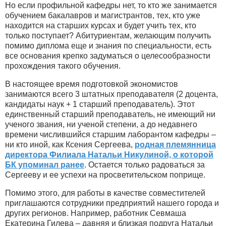
Но если профильной кафедры нет, то кто же занимается
обучением бакалавров и магистрантов, тех, кто уже
находится на старших курсах и будет учить тех, кто
только поступает? Абитуриентам, желающим получить
помимо диплома еще и знания по специальности, есть
все основания крепко задуматься о целесообразности
прохождения такого обучения.
В настоящее время подготовкой экономистов
занимаются всего 3 штатных преподавателя (2 доцента,
кандидаты наук + 1 старший преподаватель). Этот
единственный старший преподаватель, не имеющий ни
ученого звания, ни ученой степени, а до недавнего
времени числившийся старшим лаборантом кафедры –
ни кто иной, как Ксения Сергеева,
родная племянница
директора Филиала Натальи Никулиной, о которой
БК упоминал ранее
. Остается только радоваться за
Сергееву и ее успехи на просветительском поприще.
Помимо этого, для работы в качестве совместителей
приглашаются сотрудники предприятий нашего города и
других регионов. Например, работник Севмаша
Екатерина Гилева – давняя и близкая подруга Натальи