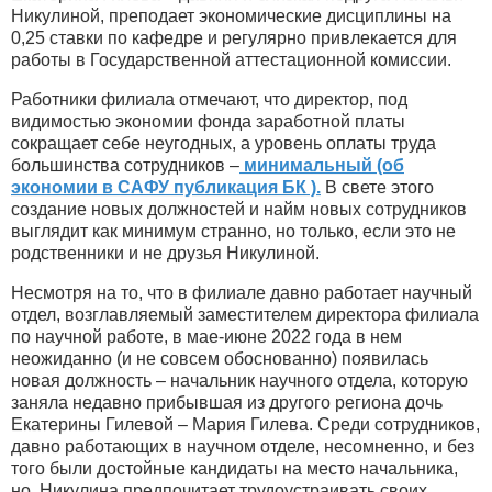
Никулиной, преподает экономические дисциплины на
0,25 ставки по кафедре и регулярно привлекается для
работы в Государственной аттестационной комиссии.
Работники филиала отмечают, что директор, под
видимостью экономии фонда заработной платы
сокращает себе неугодных, а уровень оплаты труда
большинства сотрудников –
минимальный (об
экономии в САФУ публикация БК ).
В свете этого
создание новых должностей и найм новых сотрудников
выглядит как минимум странно, но только, если это не
родственники и не друзья Никулиной.
Несмотря на то, что в филиале давно работает научный
отдел, возглавляемый заместителем директора филиала
по научной работе, в мае-июне 2022 года в нем
неожиданно (и не совсем обоснованно) появилась
новая должность – начальник научного отдела, которую
заняла недавно прибывшая из другого региона дочь
Екатерины Гилевой – Мария Гилева. Среди сотрудников,
давно работающих в научном отделе, несомненно, и без
того были достойные кандидаты на место начальника,
но, Никулина предпочитает трудоустраивать своих