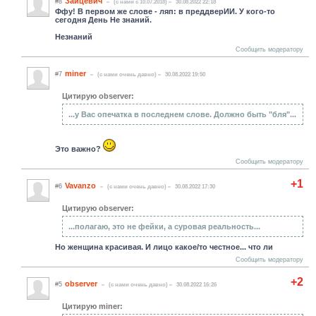
Зайцевич
#8
(c нами с 10.07.2018)
30.08.2022 22:18
Ффу! В первом же слове - ляп: в преддверИИ. У кого-то
сегодня День Не знаний.
Незнаний
Сообщить модератору
miner
#7
(c нами очень давно)
30.08.2022 19:50
Цитирую observer:
...у Вас опечатка в последнем слове. Должно быть "бля"...
Это важно?
Сообщить модератору
+1
Vavanzo
#6
(c нами очень давно)
30.08.2022 17:30
Цитирую observer:
...полагаю, это не фейки, а суровая реальность...
Но женщина красивая. И лицо какое/то честное... что ли
Сообщить модератору
+2
observer
#5
(c нами очень давно)
30.08.2022 16:26
Цитирую miner: