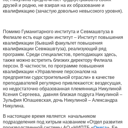
друзей и родню, не взирая на их образование и
квалификацию (зачастую довольно невысокого уровня).
Помимо Гуманитарного института и Севмашвтуза в
Филиале есть еще один институт – Институт повышения
квалификации (бывший факультет повышения
квалификации Севмашвтуза), реализующий ряд
программ. Среди специалистов, преподающих здесь,
также можно встретить близких директору Филиала
персон. В частности, по программе повышения
квалификации «Управление персоналом на
предприятии судостроительной отрасли» в качестве
преподавателей регулярно привлекаются: вездесущая,
но недостаточно образованная племянница Никулиной
Ксения Сергеева, давняя близкая подруга Никулиной –
Зульфия Юпашевская, дочь Никулиной – Александра
Никулина.
В настоящее время является начальником
подразделения под хитрым названием «Отдел развития
производственной системы АО «НИПТБ «
Онега
». Ее