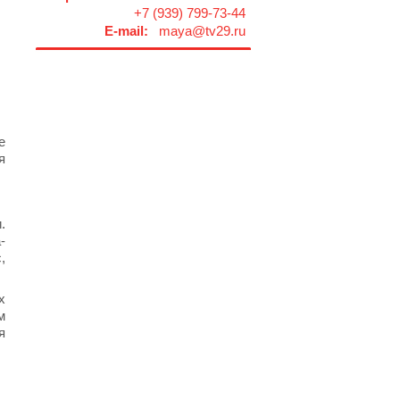
+7 (939) 799-73-44
E-mail:
maya@tv29.ru
е
я
.
-
,
х
м
я