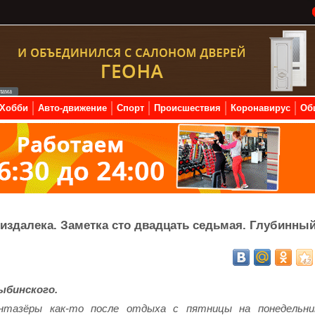
Хобби
Авто-движение
Спорт
Происшествия
Коронавирус
Об
издалека. Заметка сто двадцать седьмая. Глубинны
ыбинского.
нтазёры как-то после отдыха с пятницы на понедельни