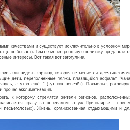
ными качествами и существует исключительно в условном мир
отце не бывает). Тем не менее реальную политику предлагаетс
вные интересы. Вот такая вот загогулина.
привыкли видеть картину, которая не меняется десятилетиями
щие дети, переполненные пляжи, плавящийся асфальт, "чача
нусь, с утра ещё..." (тут как повезёт). Похмелье, ротавирус
и прочая акклиматизация.
рега, к которому стремятся жители регионов, расположенны
 начинается сразу за перевалом, а уж Приполярье - совсе
и пёсьеголовых). Жизнь, организованная отдыхающими и дл