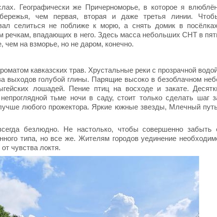
лах. Географически же Причерноморье, в которое я влюблён
бережья, чем первая, вторая и даже третья линии. Чтоб
вал селиться не поближе к морю, а снять домик в посёлках
 речкам, впадающих в него. Здесь масса небольших СНТ в пят
 чем на взморье, но не даром, конечно.
роматом кавказских трав. Хрустальные реки с прозрачной водой
-за выходов голубой глины. Парящие высоко в безоблачном неб
ыгейских лошадей. Пение птиц на восходе и закате. Десятк
епроглядной тьме ночи в саду, стоит только сделать шаг з
лучше любого прожектора. Яркие южные звезды, Млечный путь
 всегда безлюдно. Не настолько, чтобы совершенно забыть 
нного типа, но все же. Жителям городов уединение необходим
от чувства локтя.