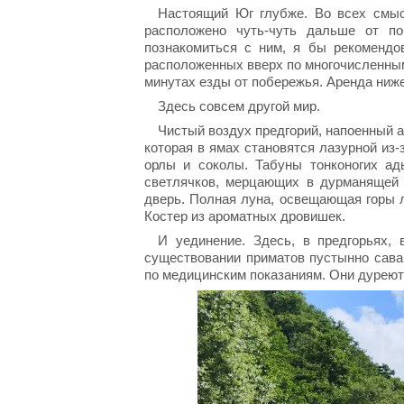
Настоящий Юг глубже. Во всех смыс
расположено чуть-чуть дальше от по
познакомиться с ним, я бы рекомендо
расположенных вверх по многочисленным
минутах езды от побережья. Аренда ниже,
Здесь совсем другой мир.
Чистый воздух предгорий, напоенный а
которая в ямах становятся лазурной из
орлы и соколы. Табуны тонконогих ад
светлячков, мерцающих в дурманящей н
дверь. Полная луна, освещающая горы 
Костер из ароматных дровишек.
И уединение. Здесь, в предгорьях,
существовании приматов пустынно сава
по медицинским показаниям. Они дуреют 