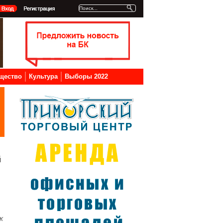
щество
Культура
Выборы 2022
й
к