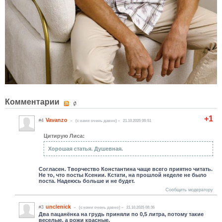
Комментарии
+1
Vavanzo
#4
(c нами очень давно)
21.10.2025 08:51
Цитирую Лиса:
Хорошая статья. Душевная.
Согласен. Творчество Константина чаще всего приятно читать.
Не то, что посты Ксении. Кстати, на прошлой неделе не было
поста. Надеюсь больше и не будет.
Сообщить модератору
unclenick
#3
(c нами очень давно)
21.10.2025 08:36
Два пацанёнка на грудь приняли по 0,5 литра, потому такие
веселые, а рожи красные.