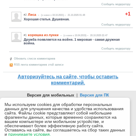
Сообщить модератору
+1
Лиса
#2
(c нами с 18.10.2021)
21.10.2025 01:48
Хорошая статья. Душевная.
Сообщить модератору
корюшка из лунки
#1
(c нами с 10.04.2015)
20.10.2025 22:47
Дружба появляется на войне. 1 мировая - самая дружная
война.
Сообщить модератору
Обновить список комментариев
RSS лента комментариев этой записи
Авторизуйтесь на сайте, чтобы оставить
комментарий.
Версия для мобильных
|
Версия для ПК
© 2026 Беломорканал Северодвинск tv29.ru
Мы используем cookies для обработки персональных
данных для улучшения качества и удобства использования
Joomla!
is Free Software released under the GNU General Public
сайта. Файлы cookie представляют собой небольшие
License.
фрагменты данных, которые временно сохраняются на
вашем компьютере или мобильном устройстве, и
Mobile version by
Mobile Joomla!
обеспечивают более эффективную работу сайта.
Оставаясь на сайте, вы соглашаетесь на сбор таких данных
Desktop Version
и
принимаете условия.