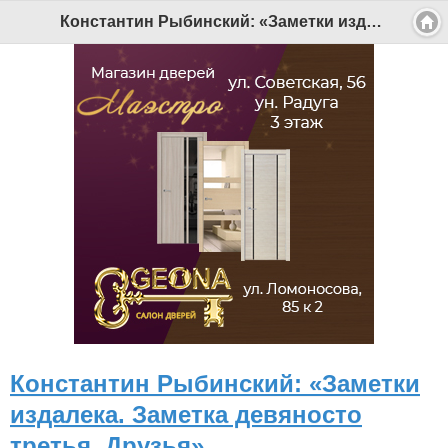
Константин Рыбинский: «Заметки издалека. Заметка девяносто третья. Друзья» - Беломорканал Северодвинск tv29.ru
Константин Рыбинский: «Заметки
издалека. Заметка девяносто
третья. Друзья»