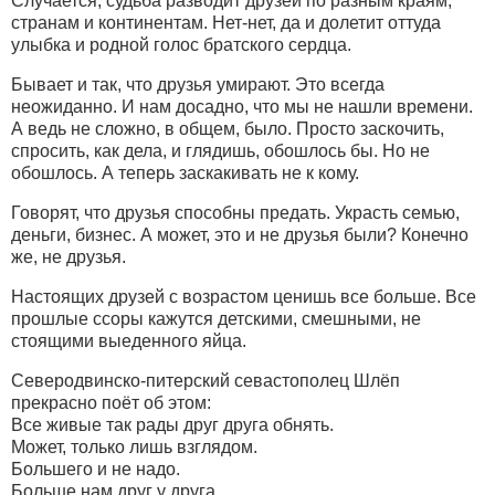
Случается, судьба разводит друзей по разным краям,
странам и континентам. Нет-нет, да и долетит оттуда
улыбка и родной голос братского сердца.
Бывает и так, что друзья умирают. Это всегда
неожиданно. И нам досадно, что мы не нашли времени.
А ведь не сложно, в общем, было. Просто заскочить,
спросить, как дела, и глядишь, обошлось бы. Но не
обошлось. А теперь заскакивать не к кому.
Говорят, что друзья способны предать. Украсть семью,
деньги, бизнес. А может, это и не друзья были? Конечно
же, не друзья.
Настоящих друзей с возрастом ценишь все больше. Все
прошлые ссоры кажутся детскими, смешными, не
стоящими выеденного яйца.
Северодвинско-питерский севастополец Шлёп
прекрасно поёт об этом:
Все живые так рады друг друга обнять.
Может, только лишь взглядом.
Большего и не надо.
Больше нам друг у друга