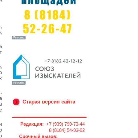
я
,
,
а
т
,
о
х
.
а
Старая версия сайта
м
е
и
Редакция:
+7 (939) 799-73-44
о
8 (8184) 54-93-02
о
Срочный вызов: