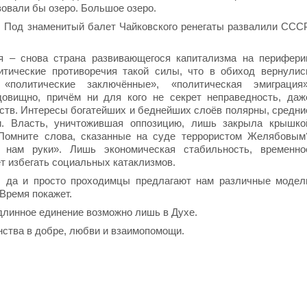
зовали бы озеро. Большое озеро.
. Под знаменитый балет Чайковского ренегаты развалили СССР
ия – снова страна развивающегося капитализма на перифери
итические противоречия такой силы, что в обиход вернулис
 «политические заключённые», «политическая эмиграция»
овищно, причём ни для кого не секрет неправедность, даж
ств. Интересы богатейших и беднейших слоёв полярны, средни
и. Власть, уничтожившая оппозицию, лишь закрыла крышко
 Помните слова, сказанные на суде террористом Желябовым
 нам руки». Лишь экономическая стабильность, временно
т избегать социальных катаклизмов.
и, да и просто проходимцы предлагают нам различные модел
Время покажет.
длинное единение возможно лишь в Духе.
нства в добре, любви и взаимопомощи.