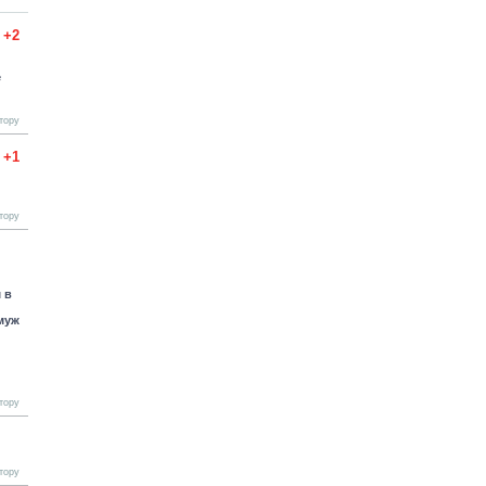
+2
е
тору
+1
тору
 в
муж
тору
тору