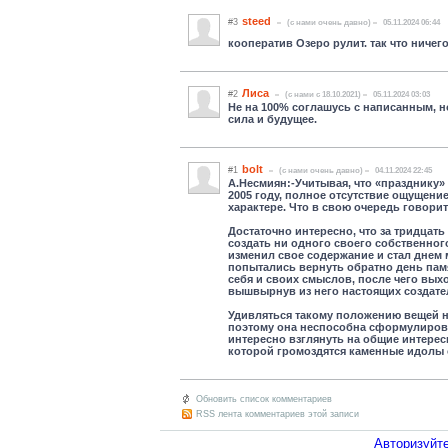
steed
#3
(c нами очень давно)
05.11.2024 06:44
кооператив Озеро рулит. так что ничег
Лиса
#2
(c нами с 18.10.2021)
05.11.2024 03:03
Не на 100% соглашусь с написанным, но
сила и будущее.
bolt
#1
(c нами очень давно)
04.11.2024 22:45
А.Несмиян:-Учитывая, что «празднику» в
2005 году, полное отсутствие ощущени
характере. Что в свою очередь говорит
Достаточно интересно, что за тридцать
создать ни одного своего собственно
изменил свое содержание и стал днем 
попытались вернуть обратно день памя
себя и своих смыслов, после чего вых
вышвырнув из него настоящих создате
Удивляться такому положению вещей н
поэтому она неспособна сформулирова
интересно взглянуть на общие интерес
которой громоздятся каменные идолы 
Обновить список комментариев
RSS лента комментариев этой записи
Авторизуйте