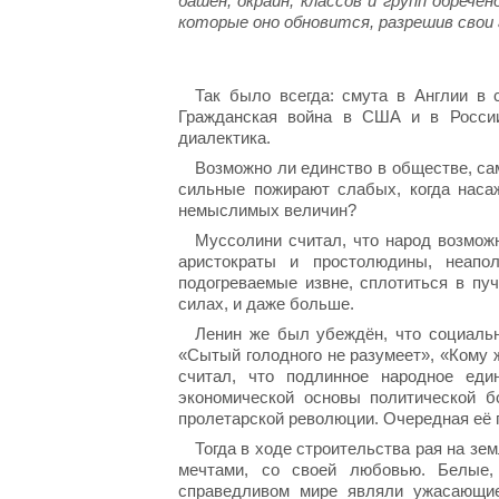
башен, окраин, классов и групп обречен
которые оно обновится, разрешив свои
Так было всегда: смута в Англии в 
Гражданская война в США и в России
диалектика.
Возможно ли единство в обществе, сам
сильные пожирают слабых, когда насаж
немыслимых величин?
Муссолини считал, что народ возмож
аристократы и простолюдины, неап
подогреваемые извне, сплотиться в пу
силах, и даже больше.
Ленин же был убеждён, что социаль
«Сытый голодного не разумеет», «Кому 
считал, что подлинное народное ед
экономической основы политической б
пролетарской революции. Очередная её 
Тогда в ходе строительства рая на зе
мечтами, со своей любовью. Белые,
справедливом мире являли ужасающие