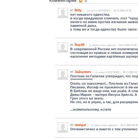
Комментарии
Billy
#7
(c нами с 03.04.2017)
05.11.2024 19:41
нет никакого единства.
и когда придумали отмечать этот "празд
ничего не имею против изгнания захва
памятной даты.
к тому же и тогда единство было такое с
Ray49
#6
(c нами очень давно)
05.11.2024 11:08
В современной России нет политически
состоящая из правых и левых коммуняк
население методами картёжных шулеров
Зайцевич
#5
(c нами с 10.07.2018)
05.11.2024 10
Плотник из Галилеи утверждал, что по
******************
Опять он накосячил!.. Плотник из Гал
Писании, Иосиф не произносит в ём ни
В Библии он ваще нем, как рыба. А сл
Девы Марии – матери Иисуса Христа. А
Грех этого не знать.
Но это, не в упрек, а так, для расшире
...номинальному, кстати
skaigai
#4
(c нами очень давно)
05.11.2024 08:56
Оптимистично и вместе с тем утопично