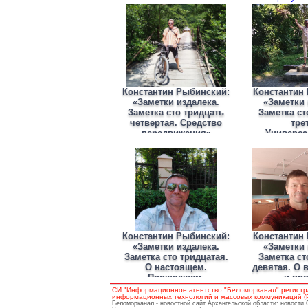
Константин Рыбинский:
Константин
«Заметки издалека.
«Заметки 
Заметка сто тридцать
Заметка ст
четвертая. Средство
тре
передвижения»
Универса
Константин Рыбинский:
Константин
«Заметки издалека.
«Заметки 
Заметка сто тридцатая.
Заметка ст
О настоящем.
девятая. О 
Прошедшем,
и пр
длительном и будущем»
СИ "Информационное агентство "Беломорканал" регистр
информационных технологий и массовых коммуникаций (Ро
Беломорканал - новостной сайт Архангельской области: новости