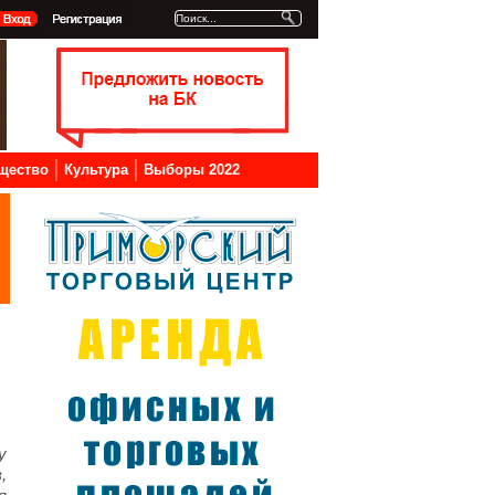
щество
Культура
Выборы 2022
у
,