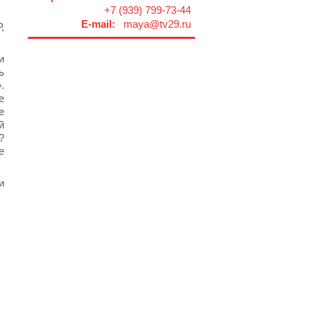
+7 (939) 799-73-44
E-mail:
maya@tv29.ru
,
и
ь
.
е
е
й
?
е
и