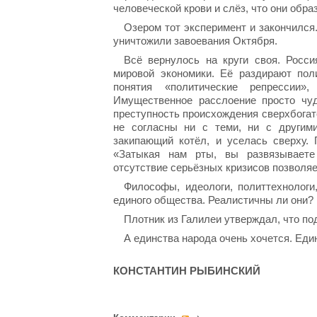
человеческой крови и слёз, что они обра
Озером тот эксперимент и закончился
уничтожили завоевания Октября.
Всё вернулось на круги своя. Росс
мировой экономики. Её раздирают пол
понятия «политические репрессии»,
Имущественное расслоение просто чуд
преступность происхождения сверхбогат
не согласны ни с теми, ни с другим
закипающий котёл, и уселась сверху.
«Затыкая нам рты, вы развязываете
отсутствие серьёзных кризисов позволяе
Философы, идеологи, политтехнолог
единого общества. Реалистичны ли они? 
Плотник из Галилеи утверждал, что по
А единства народа очень хочется. Еди
КОНСТАНТИН РЫБИНСКИЙ