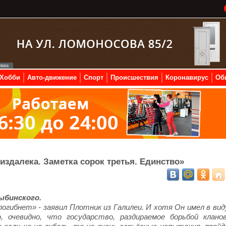
Хобби
Авто-движение
Спорт
Происшествия
Коронавирус
Об
издалека. Заметка сорок третья. Единство»
ыбинского.
погибнет» - заявил Плотник из Галилеи. И хотя Он имел в вид
, очевидно, что государство, раздираемое борьбой кланов