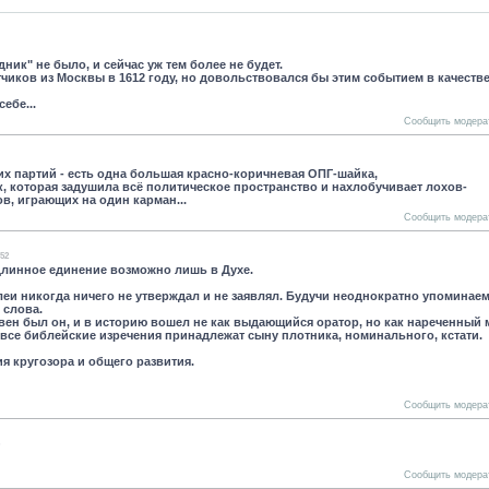
ник" не было, и сейчас уж тем более не будет.
тчиков из Москвы в 1612 году, но довольствовался бы этим событием в качеств
ебе...
Сообщить модера
х партий - есть одна большая красно-коричневая ОПГ-шайка,
, которая задушила всё политическое пространство и нахлобучивает лохов-
, играющих на один карман...
Сообщить модера
:52
длинное единение возможно лишь в Духе.
илеи никогда ничего не утверждал и не заявлял. Будучи неоднократно упоминаем
 слова.
авен был он, и в историю вошел не как выдающийся оратор, но как нареченный 
 все библейские изречения принадлежат сыну плотника, номинального, кстати.
ния кругозора и общего развития.
Сообщить модера
Сообщить модера