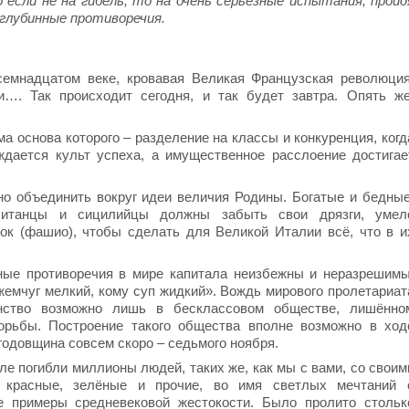
о если не на гибель, то на очень серьёзные испытания, пройд
 глубинные противоречия.
семнадцатом веке, кровавая Великая Французская революция
…. Так происходит сегодня, и так будет завтра. Опять же
а основа которого – разделение на классы и конкуренция, когд
дается культ успеха, а имущественное расслоение достигае
но объединить вокруг идеи величия Родины. Богатые и бедные
олитанцы и сицилийцы должны забыть свои дрязги, умел
чок (фашио), чтобы сделать для Великой Италии всё, что в и
ные противоречия в мире капитала неизбежны и неразрешимы
жемчуг мелкий, кому суп жидкий». Вождь мирового пролетариат
инство возможно лишь в бесклассовом обществе, лишённо
орьбы. Построение такого общества вполне возможно в ход
годовщина совсем скоро – седьмого ноября.
мле погибли миллионы людей, таких же, как мы с вами, со своим
 красные, зелёные и прочие, во имя светлых мечтаний 
 примеры средневековой жестокости. Было пролито стольк