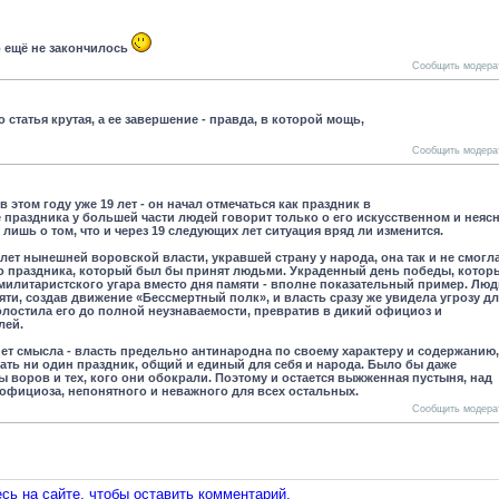
о ещё не закончилось
Сообщить модера
 статья крутая, а ее завершение - правда, в которой мощь,
Сообщить модера
 этом году уже 19 лет - он начал отмечаться как праздник в
е праздника у большей части людей говорит только о его искусственном и неяс
 лишь о том, что и через 19 следующих лет ситуация вряд ли изменится.
 лет нынешней воровской власти, укравшей страну у народа, она так и не смогл
го праздника, который был бы принят людьми. Украденный день победы, котор
милитаристского угара вместо дня памяти - вполне показательный пример. Люд
ти, создав движение «Бессмертный полк», и власть сразу же увидела угрозу дл
олостила его до полной неузнаваемости, превратив в дикий официоз и
лей.
ет смысла - власть предельно антинародна по своему характеру и содержанию,
ть ни один праздник, общий и единый для себя и народа. Было бы даже
ы воров и тех, кого они обокрали. Поэтому и остается выжженная пустыня, над
официоза, непонятного и неважного для всех остальных.
Сообщить модера
сь на сайте, чтобы оставить комментарий.