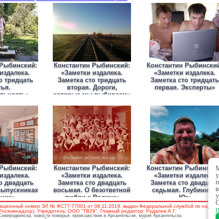
 Рыбинский:
Константин Рыбинский:
Константин Рыбински
издалека.
«Заметки издалека.
«Заметки издалека.
о тридцать
Заметка сто тридцать
Заметка сто тридцать
тья.
вторая. Дороги,
первая. Эксперты»
льность»
которые мы выбираем»
 Рыбинский:
Константин Рыбинский:
Константин Рыбински
М
издалека.
«Заметки издалека.
«Заметки издалека.
у
п
о двадцать
Заметка сто двадцать
Заметка сто двадцат
в
выпускниках
восьмая. О безответной
седьмая. Глубинный
у
очих»
любви к Родине»
Юг»
О
ационный номер ЭЛ № ФС77-77001 от 08.11.2019, выдан Федеральной службой по надзору
п
скомнадзор). Учредитель: ООО "ТВ29". Главный редактор: Рудалев А.Г.
 Северодвинска, новости поморья, происшествия в Архангельске, мэрия Архангельска