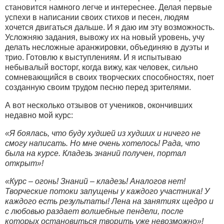
становится намного легче и интереснее. Делая первые
успехи в написании своих стихов и песен, людям
хочется двигаться дальше. И я даю им эту возможность.
Усложняю задания, вывожу их на новый уровень, учу
делать несложные аранжировки, объединяю в дуэты и
трио. Готовлю к выступлениям. И я испытываю
небывалый восторг, когда вижу, как человек, сильно
сомневающийся в своих творческих способностях, поет
созданную своим трудом песню перед зрителями.
А вот несколько отзывов от учеников, окончивших
недавно мой курс:
«Я боялась, что буду худшей из худших и ничего не
смогу написать. Но мне очень хотелось! Рада, что
была на курсе. Кладезь знаний получен, портал
открыт»!
«Курс – огонь! Знаний – кладезь! Аналогов нет!
Творческие потоки запущены у каждого участника! У
каждого есть результаты! Лена на занятиях щедро и
с любовью раздает волшебные пендели, после
которых остановиться творить уже невозможно»!