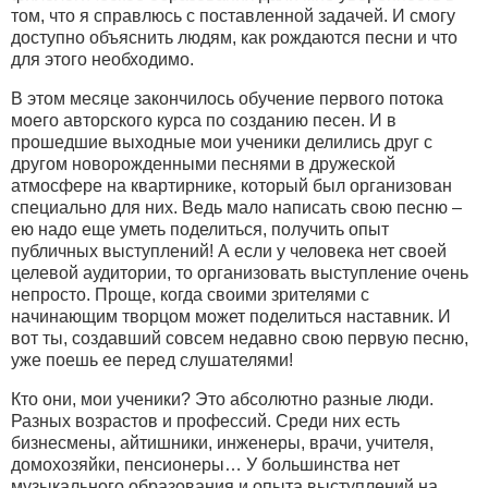
том, что я справлюсь с поставленной задачей. И смогу
доступно объяснить людям, как рождаются песни и что
для этого необходимо.
В этом месяце закончилось обучение первого потока
моего авторского курса по созданию песен. И в
прошедшие выходные мои ученики делились друг с
другом новорожденными песнями в дружеской
атмосфере на квартирнике, который был организован
специально для них. Ведь мало написать свою песню –
ею надо еще уметь поделиться, получить опыт
публичных выступлений! А если у человека нет своей
целевой аудитории, то организовать выступление очень
непросто. Проще, когда своими зрителями с
начинающим творцом может поделиться наставник. И
вот ты, создавший совсем недавно свою первую песню,
уже поешь ее перед слушателями!
Кто они, мои ученики? Это абсолютно разные люди.
Разных возрастов и профессий. Среди них есть
бизнесмены, айтишники, инженеры, врачи, учителя,
домохозяйки, пенсионеры… У большинства нет
музыкального образования и опыта выступлений на