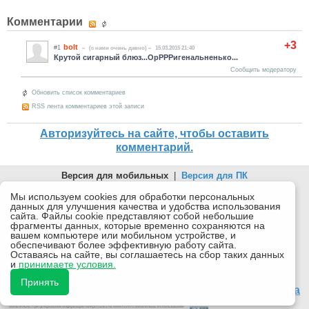
Комментарии
+3
bolt
#1
(c нами очень давно)
15.03.2015 21:40
Крутой сигарный блюз...ОрРРРигенальненько...
Сообщить модератору
Обновить список комментариев
RSS лента комментариев этой записи
Авторизуйтесь на сайте, чтобы оставить
комментарий.
Версия для мобильных
|
Версия для ПК
© 2026 Беломорканал Северодвинск tv29.ru
Мы используем cookies для обработки персональных
данных для улучшения качества и удобства использования
Joomla!
is Free Software released under the GNU General Public
сайта. Файлы cookie представляют собой небольшие
License.
фрагменты данных, которые временно сохраняются на
вашем компьютере или мобильном устройстве, и
Mobile version by
Mobile Joomla!
обеспечивают более эффективную работу сайта.
Оставаясь на сайте, вы соглашаетесь на сбор таких данных
Desktop Version
и
принимаете условия.
СИ "Информационное агентство "Беломорканал" регистрационный номер ЭЛ № ФС77-77001 от
08.11.2019, выдан Федеральной службой по надзору в сфере связи, информационных технологий и
Принять
массовых коммуникаций (Роскомнадзор). Учредитель: ООО "ТВ29". Главный редактор: Рудалев А.Г.
18+
Беломорканал - новостной сайт Архангельской области: новости Северодвинска, новости поморья,
происшествия в Архангельске, мэрия Архангельска
Все права на материалы, опубликованные на сайте, защищены в соответствии с российским и
международным законодательством об авторском праве и смежных правах.
При любом использовании текстовых, аудио-, фото- и видеоматериалов ссылка на www.tv29.ru
обязательна. При цитировании информации гиперссылка на www.tv29.ru обязательна. Использование