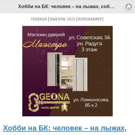
Хобби на БК: человек – на лыжах, собака – бегом - Беломорканал Северодвинск tv29.ru
ГЛАВНАЯ
ВЫБОРЫ 2022
КОРОНАВИРУС
Хобби на БК: человек – на лыжах,