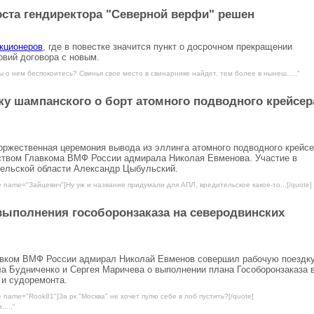
оста гендиректора "Северной верфи" решен
акционеров
, где в повестке значится пункт о досрочном прекращении
овий договора с новым.
ы о нем беспокоитесь? Свинья свое место в свинарнике найдет, тем более в нынеш....."
у шампанского о борт атомного подводного крейсер
оржественная церемония вывода из эллинга атомного подводного крейс
ством Главкома ВМФ России адмирала Николая Евменова. Участие в
гельской области Александр Цыбульский.
e name="Зайцевич"]Ну уж и название придумали для АПЛ, вредительское какое-то...[/quote]
выполнения гособоронзаказа на северодвинских
авком ВМФ России адмирал Николай Евменов совершил рабочую поездку
 Будниченко и Сергея Маричева о выполнении плана Гособоронзаказа 
 и судоремонта.
e name="Rook81"]За рк "Москва" не хочет пулю себе в лоб пустить?[/quote]
...."