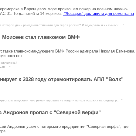
вероморска в Баренцевом море произошел пожар на военном научно-
АС-31. Тогда погибли 14 моряков.
“Лошарик" доставили для ремонта на
а которой день рождения отмечали два героя россии? И адмиралы и их сынки?....."
 Моисеев стал главкомом ВМФ
отставке главнокомандующего ВМФ России адмирала Николая Евменова.
ии пока нет.
 случилось?
!....."
нирует к 2028 году отремонтировать АПЛ "Волк"
хрусталь выпускали, его ремонтировать не надо и волков похожих на ондатр р....."
а Андронов пропал с "Северной верфи"
ей Андронов ушел с питерского предприятия "Северная верфь", где
ора.