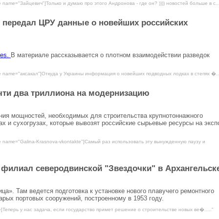
 name="Зайцевич"]Только и думаю про этого Андронова - где он? )))) новостей больше в с...
 передал ЦРУ данные о новейших российских
mes.
В материале рассказывается о плотном взаимодействии разведок
e name="аксакал"]Откуда у Украины информация о новейших подводных лодках в степях �...
чти два триллиона на модернизацию
ания мощностей, необходимых для строительства крупнотоннажного
ах и сухогрузах, которые вывозят российские сырьевые ресурсы на эксп
e name="Galina-Krasnova-vkontakte"]Самый раз использовать эту вынужденную паузу и
 филиал северодвинской "Звездочки" в Архангельск
ца». Там ведется подготовка к установке нового плавучего ремонтного
тарых портовых сооружений, построенному в 1953 году.
e]Теперь у нас задача, если государство примет решение о строительстве новых ве�....."