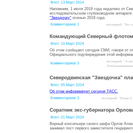
Флот:
13 Март 2024
Напомним, 1 июля 2019 года недалеко от Се
исследовательском глубоководном аппарате 
"Звездочку"
осенью 2019 года.
Комментариев:
1
последний: "Это н
Командующий Северный флотом
Флот:
10 Март 2024
Об этом сообщают сегодня СМИ, говоря от 
Официального подтверждения этой информац
последний: "-А шо
Комментариев:
3
-Хахлыыыыыыыыыы!!
Северодвинская "Звездочка" пла
Флот:
05 Март 2024
Об этом информирует сегодня ТАСС.
Комментариев:
3
последний: "Лучше б 
Соратник экс-губернатора Орлов
Флот:
01 Март 2024
Верный консильери своего шефа Орлов Алекс
занимал пост первого заместителя гендирект