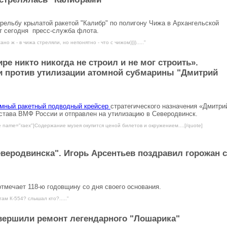
рельбу крылатой ракетой "Калибр" по полигону Чижа в Архангельской
ет сегодня пресс-служба флота.
но ж - в чижа стреляли, но непонятно - что с чижом))))....."
ре никто никогда не строил и не мог строить».
 против утилизации атомной субмарины "Дмитрий
омный ракетный подводный крейсер
стратегического назначения «Дмитри
остава ВМФ России и отправлен на утилизацию в Северодвинск.
e name="raex"]Содержание музея окупится ценой билетов и окружением....[/quote]
веродвинска". Игорь Арсентьев поздравил горожан с
тмечает 118-ю годовщину со дня своего основания.
там К-554? слышал кто?....."
вершили ремонт легендарного "Лошарика"