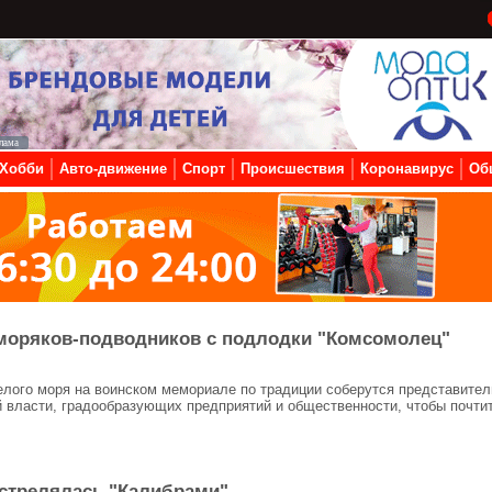
Хобби
Авто-движение
Спорт
Происшествия
Коронавирус
Об
 моряков-подводников с подлодки "Комсомолец"
 Белого моря на воинском мемориале по традиции соберутся представител
й власти, градообразующих предприятий и общественности, чтобы почти
тстрелялась "Калибрами"