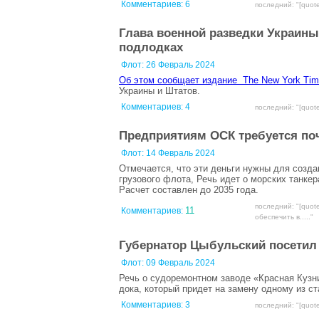
Комментариев:
6
последний: "[quote
Глава военной разведки Украины
подлодках
Флот:
26 Февраль 2024
Об этом сообщает издание The New York Ti
Украины и Штатов.
Комментариев:
4
последний: "[quot
Предприятиям ОСК требуется по
Флот:
14 Февраль 2024
Отмечается, что эти деньги нужны для созд
грузового флота, Речь идет о морских танкер
Расчет составлен до 2035 года.
последний: "[quot
11
Комментариев:
обеспечить в....."
Губернатор Цыбульский посетил
Флот:
09 Февраль 2024
Речь о судоремонтном заводе «Красная Кузни
дока, который придет на замену одному из с
Комментариев:
3
последний: "[quot