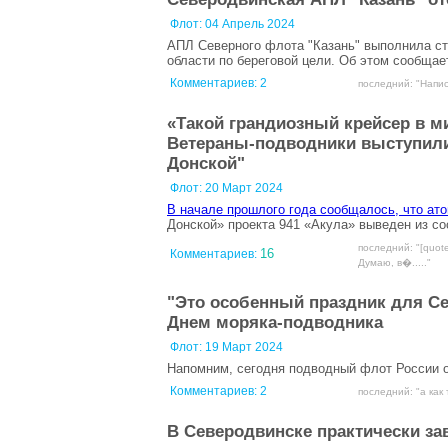
Флот:
04 Апрель 2024
АПЛ Северного флота "Казань" выполнила ст
области по береговой цели. Об этом сообща
Комментариев:
2
последний: "Написа
«Такой грандиозный крейсер в ми
Ветераны-подводники выступили
Донской"
Флот:
20 Март 2024
В начале прошлого года сообщалось, что ат
Донской» проекта 941 «Акула» выведен из с
последний: "[quot
16
Комментариев:
Думаю, в�....."
"Это особенный праздник для Се
Днем моряка-подводника
Флот:
19 Март 2024
Напомним, сегодня подводный флот России о
Комментариев:
2
последний: "а как 
В Северодвинске практически за