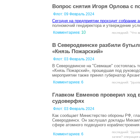
Вопрос снятия Игоря Орлова с п
Флот:
09 Февраль 2024
Сегодня на предприятии проходит собрание 
полномочий гендиректора и утверждение усл
10
Комментариев:
последний: "Что в
В Северодвинске разбили бутылк
«Князь Пожарский»
Флот:
03 Февраль 2024
В Северодвинске на "Севмаше" состоялась т
«Князь Пожарский», прошедшая под руковод
мероприятии также принял губернатор Архан
Комментариев:
6
последний: "[quot
Главком Евменов проверил ход 
судоверфях
Флот:
03 Февраль 2024
Как сообщает Министерство обороны РФ, гл
Северодвинск. Он заслушал доклады Михаила
сфере атомного подводного кораблестроения
последний: "[quot
Комментариев:
6
зачем? операция и.