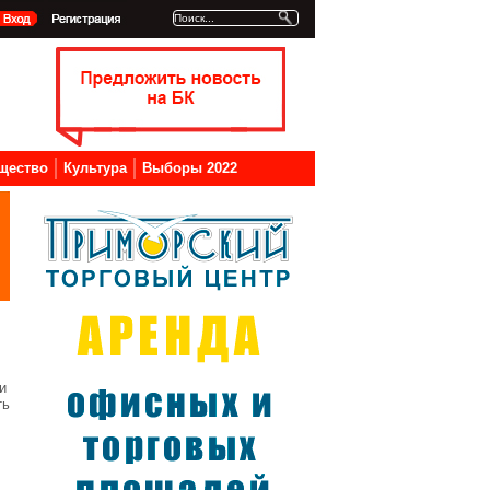
щество
Культура
Выборы 2022
и
ть