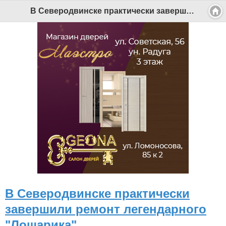
Версия для мобильных
|
Версия для ПК
В Северодвинске практически завершили ремонт легендарного "Лошарика" - Беломорканал Северодвинск tv29.ru
© 2026 Беломорканал Северодвинск tv29.ru
Joomla!
is Free Software released under the GNU General Public
License.
Mobile version by
Mobile Joomla!
Desktop Version
СИ "Информационное агентство "Беломорканал" регистрационный номер ЭЛ № ФС77-77001 от 08.11.2019,
выдан Федеральной службой по надзору в сфере связи, информационных технологий и массовых
коммуникаций (Роскомнадзор). Учредитель: ООО "ТВ29". Главный редактор: Рудалев А.Г.
Беломорканал - новостной сайт Архангельской области: новости Северодвинска, новости поморья,
происшествия в Архангельске, мэрия Архангельска
Все права на материалы, опубликованные на сайте, защищены в соответствии с российским и
международным законодательством об авторском праве и смежных правах.
При любом использовании текстовых, аудио-, фото- и видеоматериалов ссылка на www.tv29.ru обязательна.
При цитировании информации гиперссылка на www.tv29.ru обязательна. Использование материалов ИА
«Беломорканал» в коммерческих целях без письменного разрешения агентства не допускается. 18+
В Северодвинске практически
завершили ремонт легендарного
"Лошарика"