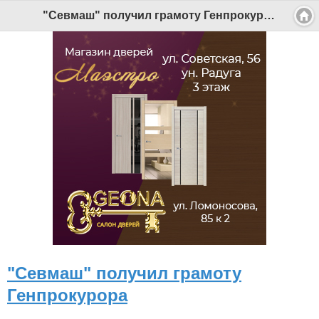
"Севмаш" получил грамоту Генпрокурора - Беломорканал Северодвинск tv29.ru
"Севмаш" получил грамоту
Генпрокурора