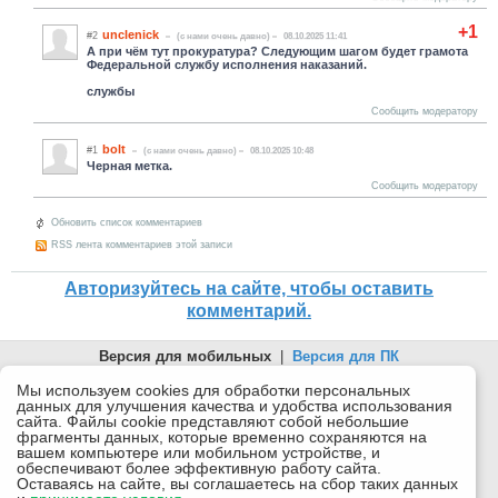
+1
unclenick
#2
(c нами очень давно)
08.10.2025 11:41
А при чём тут прокуратура? Следующим шагом будет грамота
Федеральной службу исполнения наказаний.
службы
Сообщить модератору
bolt
#1
(c нами очень давно)
08.10.2025 10:48
Черная метка.
Сообщить модератору
Обновить список комментариев
RSS лента комментариев этой записи
Авторизуйтесь на сайте, чтобы оставить
комментарий.
Версия для мобильных
|
Версия для ПК
© 2026 Беломорканал Северодвинск tv29.ru
Мы используем cookies для обработки персональных
данных для улучшения качества и удобства использования
Joomla!
is Free Software released under the GNU General Public
сайта. Файлы cookie представляют собой небольшие
License.
фрагменты данных, которые временно сохраняются на
вашем компьютере или мобильном устройстве, и
Mobile version by
Mobile Joomla!
обеспечивают более эффективную работу сайта.
Оставаясь на сайте, вы соглашаетесь на сбор таких данных
Desktop Version