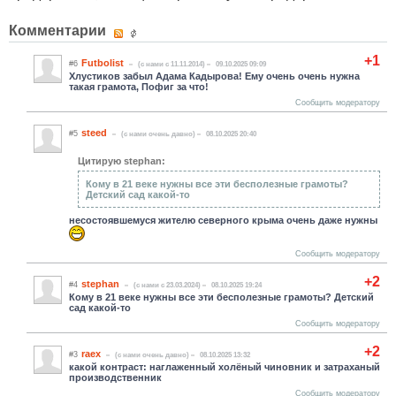
Комментарии
+1
Futbolist
#6
(c нами с 11.11.2014)
09.10.2025 09:09
Хлустиков забыл Адама Кадырова! Ему очень очень нужна
такая грамота, Пофиг за что!
Сообщить модератору
steed
#5
(c нами очень давно)
08.10.2025 20:40
Цитирую stephan:
Кому в 21 веке нужны все эти бесполезные грамоты?
Детский сад какой-то
несостоявшемуся жителю северного крыма очень даже нужны
Сообщить модератору
+2
stephan
#4
(c нами с 23.03.2024)
08.10.2025 19:24
Кому в 21 веке нужны все эти бесполезные грамоты? Детский
сад какой-то
Сообщить модератору
+2
raex
#3
(c нами очень давно)
08.10.2025 13:32
какой контраст: наглаженный холёный чиновник и затраханый
производственник
Сообщить модератору