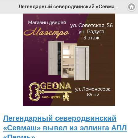
Легендарный северодвинский «Севмаш» вывел из эллинга АПЛ «Пермь» - Беломорканал Северодвинск tv29.ru
Легендарный северодвинский
«Севмаш» вывел из эллинга АПЛ
«Пермь»