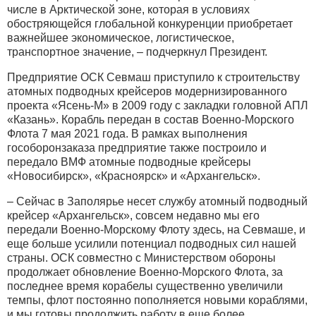
числе в Арктической зоне, которая в условиях
обостряющейся глобальной конкуренции приобретает
важнейшее экономическое, логистическое,
транспортное значение, – подчеркнул Президент.
Предприятие ОСК Севмаш приступило к строительству
атомных подводных крейсеров модернизированного
проекта «Ясень-М» в 2009 году с закладки головной АПЛ
«Казань». Корабль передан в состав Военно-Морского
Флота 7 мая 2021 года. В рамках выполнения
гособоронзаказа предприятие также построило и
передало ВМФ атомные подводные крейсеры
«Новосибирск», «Красноярск» и «Архангельск».
– Сейчас в Заполярье несет службу атомный подводный
крейсер «Архангельск», совсем недавно мы его
передали Военно-Морскому Флоту здесь, на Севмаше, и
еще больше усилили потенциал подводных сил нашей
страны. ОСК совместно с Министерством обороны
продолжает обновление Военно-Морского Флота, за
последнее время корабелы существенно увеличили
темпы, флот постоянно пополняется новыми кораблями,
и мы готовы продолжить работу в еще более