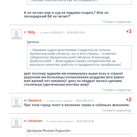
А он на них еще в суд не надумал подать? Или он
легендарный БК не читает?
Сообщить модератору
+3
Billy
#7
(c нами с 03.04.2017)
28.03.2025 19:26
Цитата:
– Нашими судостроителями гордится не только
Архангельская область, но и вся страна, – отметил
губернатор Архангельской области Александр
Цыбульский. – Благодарю наших специалистов за
высокое качество работы и преданность профессии!
уря! поэтому задерём им коммуналку выше всех в стране!
укрупним им больницы-поликлиники-роддома (всё равно
жеж врачей нет никаких)! цену на квадрат жилья сделаем
столичную (арктическая ипотека жеж)!
Сообщить модератору
+2
Vavanzo
#6
(c нами очень давно)
28.03.2025 19:15
При этом город тонет в весенних лужах и собачьих фекалиях.
Сообщить модератору
observer
#5
(c нами очень давно)
28.03.2025 18:40
Цитирую Roman Kapustin: