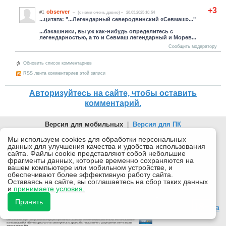
+3
observer
#1
(c нами очень давно)
28.03.2025 10:54
...цитата: "...Легендарный северодвинский «Севмаш»..."
...бэкашники, вы уж как-нибудь определитесь с
легендарностью, а то и Севмаш легендарный и Морев...
Сообщить модератору
Обновить список комментариев
RSS лента комментариев этой записи
Авторизуйтесь на сайте, чтобы оставить
комментарий.
Версия для мобильных
|
Версия для ПК
© 2026 Беломорканал Северодвинск tv29.ru
Мы используем cookies для обработки персональных
данных для улучшения качества и удобства использования
Joomla!
is Free Software released under the GNU General Public
сайта. Файлы cookie представляют собой небольшие
License.
фрагменты данных, которые временно сохраняются на
вашем компьютере или мобильном устройстве, и
Mobile version by
Mobile Joomla!
обеспечивают более эффективную работу сайта.
Оставаясь на сайте, вы соглашаетесь на сбор таких данных
Desktop Version
и
принимаете условия.
СИ "Информационное агентство "Беломорканал" регистрационный номер ЭЛ № ФС77-77001 от
08.11.2019, выдан Федеральной службой по надзору в сфере связи, информационных технологий и
Принять
массовых коммуникаций (Роскомнадзор). Учредитель: ООО "ТВ29". Главный редактор: Рудалев А.Г.
18+
Беломорканал - новостной сайт Архангельской области: новости Северодвинска, новости поморья,
происшествия в Архангельске, мэрия Архангельска
Все права на материалы, опубликованные на сайте, защищены в соответствии с российским и
международным законодательством об авторском праве и смежных правах.
При любом использовании текстовых, аудио-, фото- и видеоматериалов ссылка на www.tv29.ru
обязательна. При цитировании информации гиперссылка на www.tv29.ru обязательна. Использование
материалов ИА «Беломорканал» в коммерческих целях без письменного разрешения агентства не
допускается. 18+