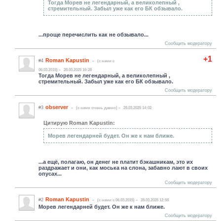
Тогда Морев не легендарный, а великолепный ,
стремительный. Забыл уже как его БК обзывало.
...проще перечислить как не обзывало...
Сообщить модератору
+1
Roman Kapustin
#4
(c нами с
06.03.2015)
28.03.2025 16:28
Тогда Морев не легендарный, а великолепный ,
стремительный. Забыл уже как его БК обзывало.
Сообщить модератору
observer
#3
(c нами очень давно)
28.03.2025 14:02
Цитирую Roman Kapustin:
Морев легендарней будет. Он же к нам ближе.
...а ещё, полагаю, он денег не платит бэкашникам, это их
раздражает и они, как моська на слона, забавно лают в своих
опусах...
Сообщить модератору
Roman Kapustin
#2
(c нами с 06.03.2015)
28.03.2025 12:58
Морев легендарней будет. Он же к нам ближе.
Сообщить модератору