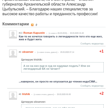
губернатор Архангельской области Александр
Цыбульский. – Благодарю наших специалистов за
высокое качество работы и преданность профессии!
Комментарии
Roman Kapustin
#10
(c нами с 06.03.2015)
29.03.2025 15:48
Как-то не хочется говорить о легендарности того кто еще жил,
жив и будет жить
Сообщить модератору
+1
observer
#9
(c нами очень давно)
29.03.2025 07:14
Цитирую Irishik:
А он на них еще в суд не надумал подать? Или он
легендарный БК не читает?
...наверное, он просто не опускается до чтения недоСМИ...
Сообщить модератору
+2
Irishik
#8
(c нами очень давно)
29.03.2025 00:08
Цитирую observer:
...проще перечислить как не обзывало...