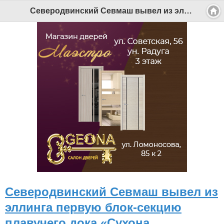
Северодвинский Севмаш вывел из эллинга первую блок-секцию плавучего дока «Сухона - Беломорканал Северодвинск tv29.ru
Северодвинский Севмаш вывел из
эллинга первую блок-секцию
плавучего дока «Сухона