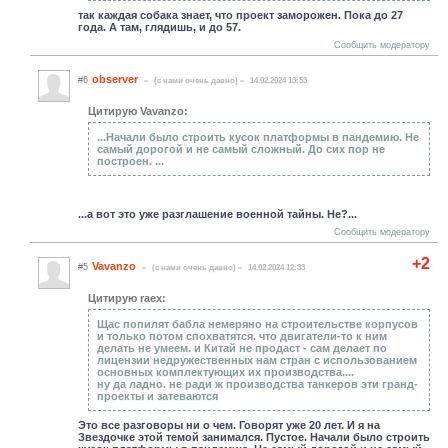
так каждая собака знает, что проект заморожен. Пока до 27
года. А там, глядишь, и до 57.
Сообщить модератору
observer
#6
(c нами очень давно)
14.02.2024 13:53
Цитирую Vavanzo:
...Начали было строить кусок платформы в пандемию. Не
самый дорогой и не самый сложный. До сих пор не
построен. ...
...а вот это уже разглашение военной тайны. Не?...
Сообщить модератору
+2
Vavanzo
#5
(c нами очень давно)
14.02.2024 12:33
Цитирую raex:
Щас попилят бабла немеряно на строительстве корпусов
и только потом спохватятся. что двигатели-то к ним
делать не умеем. и Китай не продаст - сам делает по
лицензии недружественных нам стран с использованием
основных комплектующих их производства....
ну да ладно. не ради ж производства танкеров эти гранд-
проекты и затеваются
Это все разговоры ни о чем. Говорят уже 20 лет. И я на
Звездочке этой темой занимался. Пустое. Начали было строить