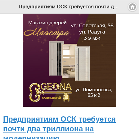
Предприятиям ОСК требуется почти два триллиона на модернизацию - Беломорканал Северодвинск tv29.ru
Предприятиям ОСК требуется
почти два триллиона на
модернизацию