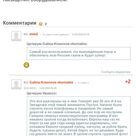
Комментарии
steed
#11
(c нами очень давно)
14.02.2024 23:03
Цитирую Galina-Krasnova-vkontakte:
Самый раз использовать эту вынужденную паузу и
обеспечить всю Россию газом и будет супер!
Сообщить модератору
+2
Galina-Krasnova-vkontakte
#10
(c нами с
15.10.2014)
14.02.2024 22:49
Цитирую Vavanzo:
Это все разговоры ни о чем. Говорят уже 20 лет. И я на
Звездочке этой темой занимался. Пустое. Начали было
строить кусок платформы в пандемию. Не самый
дорогой и не самый сложный. До сих пор не построен.
Газпром свернул инвестиционную программу. И нет
никаких сроков когда возобновит. Европа наш газ не
берет (а как два года назад идиоты радовались, что
показали Европе средний палец: нагнули, за рубли брать
будете, сукины дети!). Китай берет, но по дешевке. Куда
газ девать никто не знает. В целом строить грузовой флот