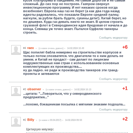
кусок платформы в пандемию. Не самый дорогой и не самый
сложный. До сих пор не построен. Газпром свернул
инвестиционную программу. И нет никаких сроков когда
возобновит. Европа наш газ не берет (а как два года назад
идиоты радовались, что показали Европе средний палец:
нагнули, за рубли брать будете, сукины дети!). Китай берет, но
по дешевке. Куда газ девать никто не знает. В целом строить
грузовой флот в Северодвинске идея бредовая от начала и до
конца. Севмаш уж точно знает. Пытался Одфелю танкеры
строить.
Сообщить модератору
+6
raex
#4
(c нами очень давно)
14.02.2024 10:49
Щас попилят бабла немеряно на строительстве корпусов и
только потом спохватятся. что двигатели-то к ним делать не
умеем. и Китай не продаст - сам делает по лицензии
недружественных нам стран с использованием основных
комплектующих их производства....
ну да ладно. не ради ж производства танкеров эти гранд-
проекты и затеваются
Сообщить модератору
+1
observer
#3
(c нами очень давно)
14.02.2024 10:13
...цитата: "...Говориться, что у северодвинского
предприятия..."
...похоже, бэкашникам посылка с мягкими знаками подошла...
Сообщить модератору
+2
Billy
#2
(c нами с 03.04.2017)
14.02.2024 09:53
Цитирую мяузер: