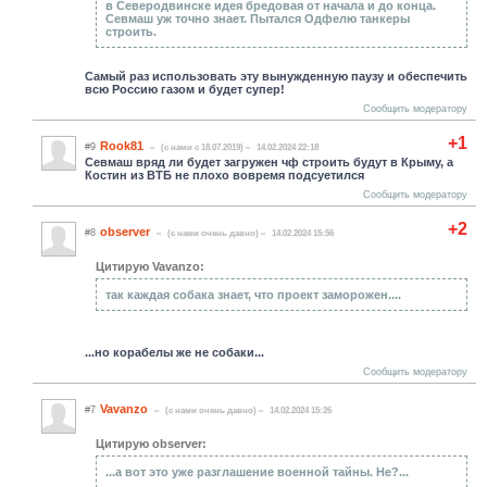
в Северодвинске идея бредовая от начала и до конца.
Севмаш уж точно знает. Пытался Одфелю танкеры
строить.
Самый раз использовать эту вынужденную паузу и обеспечить
всю Россию газом и будет супер!
Сообщить модератору
+1
Rook81
#9
(c нами с 18.07.2019)
14.02.2024 22:18
Севмаш вряд ли будет загружен чф строить будут в Крыму, а
Костин из ВТБ не плохо вовремя подсуетился
Сообщить модератору
+2
observer
#8
(c нами очень давно)
14.02.2024 15:56
Цитирую Vavanzo:
так каждая собака знает, что проект заморожен....
...но корабелы же не собаки...
Сообщить модератору
Vavanzo
#7
(c нами очень давно)
14.02.2024 15:26
Цитирую observer:
...а вот это уже разглашение военной тайны. Не?...