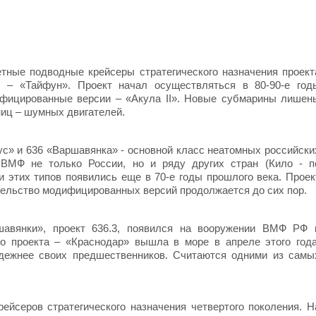
ные подводные крейсеры стратегического назначения проект
 – «Тайфун». Проект начал осуществляться в 80-90-е год
ифицированные версии – «Акула II». Новые субмарины лишен
ниц – шумных двигателей.
с» и 636 «Варшавянка» - основной класс неатомных российски
 ВМФ не только России, но и ряду других стран (Кило - п
 этих типов появились еще в 70-е годы прошлого века. Проек
тельство модифицированных версий продолжается до сих пор.
шавянки», проект 636.3, появился на вооружении ВМФ РФ 
о проекта – «Краснодар» вышла в море в апреле этого года
дежнее своих предшественников. Считаются одними из самы
ейсеров стратегического назначения четвертого поколения. Н