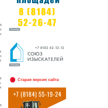
а
ы
ы
х
о
т
в
Старая версия сайта
.
х
а