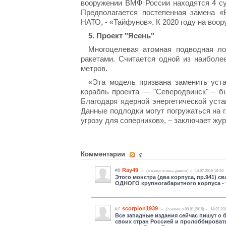
вооружении ВМФ России находятся 4 су
Предполагается постепенная замена «
НАТО, - «Тайфунов». К 2020 году на воо
5. Проект "Ясень"
Многоцелевая атомная подводная ло
ракетами. Считается одной из наиболе
метров.
«Эта модель призвана заменить уст
корабль проекта — "Северодвинск" – б
Благодаря ядерной энергетической уста
Данные подлодки могут погружаться на 
угрозу для соперников», – заключает жур
Комментарии
Ray49
#8
(c нами очень давно)
14.07.2015 18:50
Этого монстра (два корпуса, пр.941) с
ОДНОГО крупногабаритного корпуса - т
scorpion1939
#7
(c нами с 09.01.2015)
14.07.20
Все западные издания сейчас пишут о 
своих стран Россией и пролоббирова