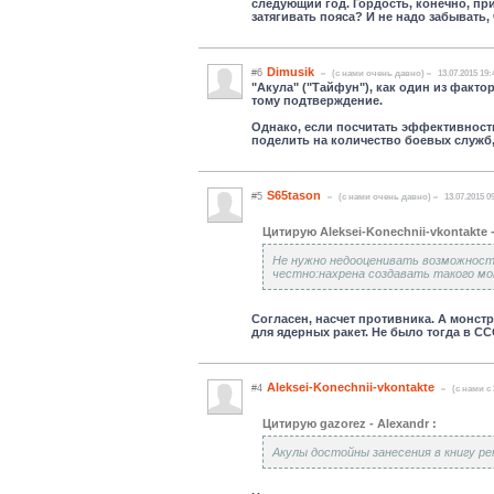
следующий год. Гордость, конечно, пр
затягивать пояса? И не надо забывать
Dimusik
#6
(c нами очень давно)
13.07.2015 19:
"Акула" ("Тайфун"), как один из факт
тому подтверждение.
Однако, если посчитать эффективность 
поделить на количество боевых служб, 
S65tason
#5
(c нами очень давно)
13.07.2015 0
Цитирую Aleksei-Konechnii-vkontakte 
Не нужно недооценивать возможности
честно:нахрена создавать такого мо
Согласен, насчет противника. А монст
для ядерных ракет. Не было тогда в СС
Aleksei-Konechnii-vkontakte
#4
(c нами с 
Цитирую gazorez - Alexandr :
Акулы достойны занесения в книгу ре