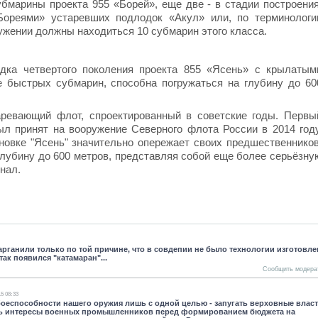
бмарины проекта 955 «Борей», еще две - в стадии построения
Бореями» устаревших подлодок «Акул» или, по терминологи
ружении должны находиться 10 субмарин этого класса.
дка четвертого поколения проекта 855 «Ясень» с крылатым
е быстрых субмарин, способна погружаться на глубину до 60
аревающий флот, спроектированный в советские годы. Первы
ыл принят на вооружение Северного флота России в 2014 году
новке "Ясень" значительно опережает своих предшественников
глубину до 600 метров, представляя собой еще более серьёзну
нал.
варганили только по той причине, что в совдепии не было технологии изготовл
ак появился "катамаран"...
Сообщить модера
15 08:33
боеспособности нашего оружия лишь с одной целью - запугать верховные влас
ть интересы военных промышленников перед формированием бюджета на