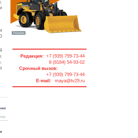
.
и
и
0
й
.
Редакция:
+7 (939) 799-73-44
.
8 (8184) 54-93-02
ю
Срочный вызов:
+7 (939) 799-73-44
E-mail:
maya@tv29.ru
ения
тору
ти