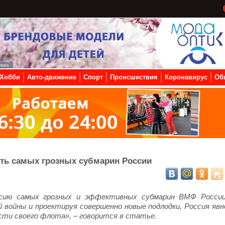
Хобби
Авто-движение
Спорт
Происшествия
Коронавирус
Об
ять самых грозных субмарин России
сию самых грозных и эффективных субмарин ВМФ России
й войны и проектируя совершенно новые подлодки, Россия явн
ти своего флота», – говорится в статье.