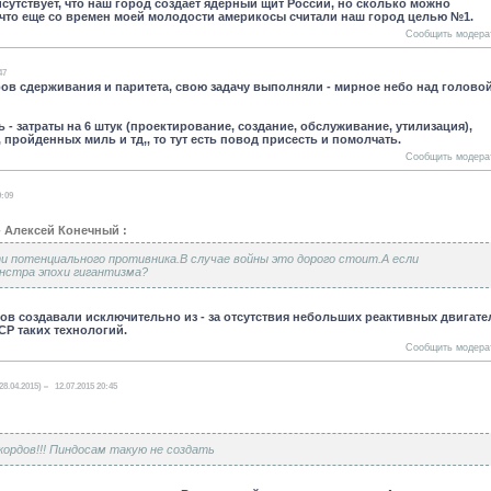
исутствует, что наш город создает ядерный щит России, но сколько можно
, что еще со времен моей молодости америкосы считали наш город целью №1.
Сообщить модера
47
оров сдерживания и паритета, свою задачу выполняли - мирное небо над голово
- затраты на 6 штук (проектирование, создание, обслуживание, утилизация),
пройденных миль и тд,, то тут есть повод присесть и помолчать.
Сообщить модера
9:09
- Алексей Конечный :
 потенциального противника.В случае войны это дорого стоит.А если
нстра эпохи гигантизма?
ров создавали исключительно из - за отсутствия небольших реактивных двигате
СР таких технологий.
Сообщить модера
28.04.2015)
12.07.2015 20:45
кордов!!! Пиндосам такую не создать