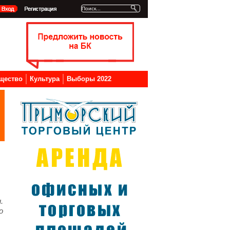
щество
Культура
Выборы 2022
.
о