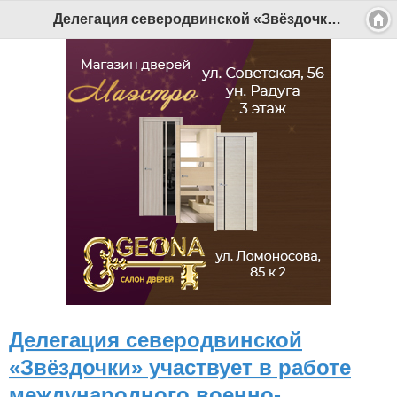
Делегация северодвинской «Звёздочки» участвует в работе международного военно-технического форума «Армия-2022» - Беломорканал Северодвинск tv29.ru
Делегация северодвинской
«Звёздочки» участвует в работе
международного военно-