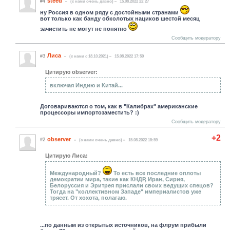
steed
#4
(c нами очень давно)
15.08.2022 22:27
ну Россия в одном ряду с достойными странами
вот только как банду обколотых нациков шестой месяц
зачистить не могут не понятно
Сообщить модератору
Лиса
#3
(c нами с 18.10.2021)
15.08.2022 17:59
Цитирую observer:
включая Индию и Китай...
Договариваются о том, как в "Калибрах" американские
процессоры импортозаместить? :)
Сообщить модератору
+2
observer
#2
(c нами очень давно)
15.08.2022 15:59
Цитирую Лиса:
Международный?
То есть все последние оплоты
демократии мира, такие как КНДР, Иран, Сирия,
Белоруссия и Эритрея прислали своих ведущих спецов?
Тогда на "коллективном Западе" империалистов уже
трясет. От хохота, полагаю.
...по данным из открытых источников, на флрум прибыли