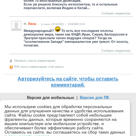
болен 70 иностранных делегаций.
Если уж решили блеснуть интеллектом, то и остальных
перечислите, включая Индию и Китай...
Сообщить модератору
Лиса
#1
(c нами с 18.10.2021)
15.08.2022 13:51
Международный?
То есть все последние оплоты
демократии мира, такие как КНДР, Иран, Сирия, Белоруссия и
Эритрея прислали своих ведущих спецов? Тогда на
"коллективном Западе" империалистов уже трясет. От хохота,
полагаю.
Сообщить модератору
Обновить список комментариев
RSS лента комментариев этой записи
Авторизуйтесь на сайте, чтобы оставить
комментарий.
Версия для мобильных
|
Версия для ПК
© 2026 Беломорканал Северодвинск tv29.ru
Мы используем cookies для обработки персональных
данных для улучшения качества и удобства использования
Joomla!
is Free Software released under the GNU General Public
сайта. Файлы cookie представляют собой небольшие
License.
фрагменты данных, которые временно сохраняются на
вашем компьютере или мобильном устройстве, и
Mobile version by
Mobile Joomla!
обеспечивают более эффективную работу сайта.
Оставаясь на сайте, вы соглашаетесь на сбор таких данных
Desktop Version