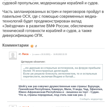
судовой пропульсии, модернизации кораблей и судов.
Часть запланированных встреч и переговоров пройдут в
павильоне ОСК, где с помощью современных медиа-
технологий будет продемонстрирован вклад
«Звёздочки» в развитие ВМФ России, обеспечение
технической готовности кораблей и судов, а также
диверсификацию ОПК.
Комментарии
Лиса
#5
(c нами с 18.10.2021)
16.08.2022 22:33
Цитирую observer:
...по данным из открытых источников, на флрум прибыли
болен 70 иностранных делегаций.
Если уж решили блеснуть интеллектом, то и остальных
перечислите, включая Индию и Китай...
Шойгу как раз озвучил дружественные нам страны: Бурунди,
Гвинейская Республика, Камерун, Мали, Уганда, Чад, Эфиопия,
Южно-Африканская Республика и - вишенка на торт - Судан.
Что ж, страны передовые, под стать нам как раз. :)
Сообщить модератору