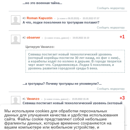
...но это военная тайна...
Сообщить модератору
Roman Kapustin
#3
(c нами с 06.03.2015)
20.03.2022 07:57
А что, лодки поколения по тротуарам ползают?
Сообщить модератору
+1
observer
#2
(c нами очень давно)
19.03.2022 16:10
Цитирую Vavanzo:
Севмаш постигает новый технологический уровень
(который корейцы постигли 30 лет назад, но фиг с ним).,
а корабелы ходят по колено в дерьме. В городе творится
черт знает что. Средневековье. Лодки 5 поколения, и
уровень развития городской среды 5 века.
...а тротуары? Почему тротуары не упомянули?...
Сообщить модератору
+3
Vavanzo
#1
(c нами очень давно)
19.03.2022 15:45
Севмаш постигает новый технологический уровень (который
корейцы постигли 30 лет назад, но фиг с ним)., а корабелы
ходят по колено в дерьме. В городе творится черт знает что.
Мы используем cookies для обработки персональных
Средневековье. Лодки 5 поколения, и уровень развития
данных для улучшения качества и удобства использования
городской среды 5 века.
сайта. Файлы cookie представляют собой небольшие
фрагменты данных, которые временно сохраняются на
Сообщить модератору
вашем компьютере или мобильном устройстве, и