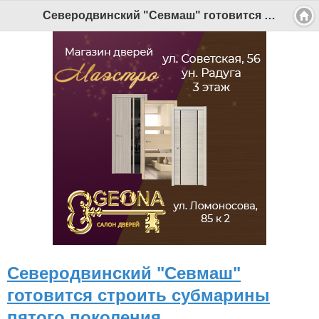
Версия для мобильных
|
Версия для ПК
Северодвинский "Севмаш" готовится строить субмарины пятого поколения - Беломорканал Северодвинск tv29.ru
© 2026 Беломорканал Северодвинск tv29.ru
Joomla!
is Free Software released under the GNU General Public
License.
Mobile version by
Mobile Joomla!
Desktop Version
СИ "Информационное агентство "Беломорканал" регистрационный номер ЭЛ № ФС77-77001 от 08.11.2019,
выдан Федеральной службой по надзору в сфере связи, информационных технологий и массовых
коммуникаций (Роскомнадзор). Учредитель: ООО "ТВ29". Главный редактор: Рудалев А.Г.
Беломорканал - новостной сайт Архангельской области: новости Северодвинска, новости поморья,
происшествия в Архангельске, мэрия Архангельска
Все права на материалы, опубликованные на сайте, защищены в соответствии с российским и
международным законодательством об авторском праве и смежных правах.
При любом использовании текстовых, аудио-, фото- и видеоматериалов ссылка на www.tv29.ru обязательна.
При цитировании информации гиперссылка на www.tv29.ru обязательна. Использование материалов ИА
«Беломорканал» в коммерческих целях без письменного разрешения агентства не допускается. 18+
Северодвинский "Севмаш"
готовится строить субмарины
пятого поколения