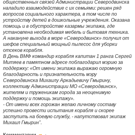
общественных связей Администрации Северодвинска
наладило взаимодействие с их семьями: решен ряд
вопросов социального характера, в том числе по
устройству детей в дошкольные учреждения. Оказана
помощь и в обустройстве казармы экипажа, где
установлена необходимая мебель и бытовая техника.
А накануне выхода в море «Северодвинск» получил от
шефов специальный мощный пылесос для уборки
отсеков корабля.
В День ВМФ командир корабля капитан 1 ранга Сергей
Митяев в памятном адресе поблагодарил мэрию за
поддержку: «От имени экипажа выражаю огромную
благодарность и признательность мэру
Северодвинска Михаилу Аркадьевичу Гмырину,
коллективу Администрации МО «Северодвинск»,
жителям и труженикам города за неоценимую
поддержку и помощь экипажу».
- От имени всех горожан желаю личному составу
успешно провести испытания корабля и скорее
заступить на боевую службу, - напутствовал экипаж
Михаил Гмырин".
Комментарии