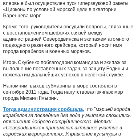
впервые был осуществлен пуск гиперзвуковой ракеты
«Циркон» по условной морской цели в акватории
Баренцева моря.
Кроме того, руководители обсудили вопросы, связанные
с восстановлением шефских связей между
администрацией Северодвинска и экипажем атомного
подводного ракетного крейсера, который носит имя
города корабелов и военных моряков.
Игорь Скубенко поблагодарил командира и экипаж за
выполнение поставленных задач, за защиту Родины и
пожелал им дальнейших успехов в нелёгкой службе.
Напомним, выход субмарины в море состоялся в
сентябре 2011 года. Тогда напутствовал экипаж мэр
города Михаил Гмырин.
Тогда администрация сообщала,
что "
мэрией города
корабелов за последние два года у экипажа сложились
отношения доброго сотрудничества. Моряки
«Северодвинска» принимают активное участие в
городских мероприятиях, Управление культуры и