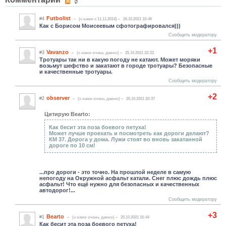
Futbolist
#4
(c нами с 11.11.2014)
26.10.2021 10:46
Как с Борисом Моисеевым сфотографировался)))
Сообщить модератору
+1
Vavanzo
#3
(c нами очень давно)
25.10.2021 22:22
Тротуары так ни в какую погоду не катают. Может моряки
возьмут шефство и закатают в городе тротуары? Безопасные
и качественные тротуары.
Сообщить модератору
+2
observer
#2
(c нами очень давно)
25.10.2021 20:37
Цитирую Bearto:
Как бесит эта поза боевого петуха!
Может лучше проехать и посмотреть как дороги делают?
КМ 37. Дорога у дома. Лужи стоят во вновь закатанной
дороге по 10 см!
...про дороги - это точно. На прошлой неделе в самую
непогоду на Окружной асфальт катали. Снег плюс дождь плюс
асфальт! Что ещё нужно для безопасных и качественных
автодорог!...
Сообщить модератору
+3
Bearto
#1
(c нами очень давно)
25.10.2021 16:44
Как бесит эта поза боевого петуха!