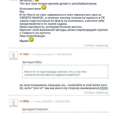
Ай на нэ...
Что все таки толика иронии делает с алкобабуиновым
большинством
Раз
И тут Некто не смог сдержаться и тихо тявкнул все таки из
СВОЕГО НЫНЧЕ , и конечно никому толком не нужного в ТЕ
самые годы (которые по факту не кончились, а вполне себе
продолжаются и по ныне) садика.
Наша скромность, успевшая больше многих.
Идеолог этой жизненной методы, вечно переводящий стрелки
с главного на пустоту.
Наш псисоборцун.
Мдяяя
Сообщить модератору
raex
#5
(c нами очень давно)
31.03.2021 15:09
Цитирую Billy:
Или кто-то ещё правда считает, что у нас без
строительства флота садики появятся?
не хочу показывать пальцем, но... почитайте в этой ветке пост
#2, энтот "кто-то" там как раз в эту сторону высморкался ))))))))
Сообщить модератору
Billy
#4
(c нами с 03.04.2017)
31.03.2021 15:00
Цитирую Futbolist: