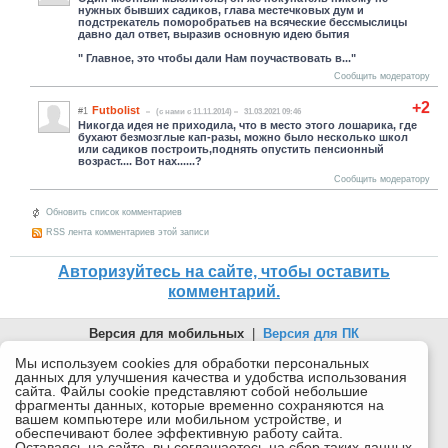
нужных бывших садиков, глава местечковых дум и
подстрекатель поморобратьев на всяческие бессмыслицы
давно дал ответ, выразив основную идею бытия
" Главное, это чтобы дали Нам поучаствовать в..."
Сообщить модератору
+2
Futbolist
#1
(c нами с 11.11.2014)
31.03.2021 09:46
Никогда идея не приходила, что в место этого лошарика, где
бухают безмозглые кап-разы, можно было несколько школ
или садиков построить,поднять опустить пенсионный
возраст.... Вот нах......?
Сообщить модератору
Обновить список комментариев
RSS лента комментариев этой записи
Авторизуйтесь на сайте, чтобы оставить
комментарий.
Версия для мобильных
|
Версия для ПК
© 2026 Беломорканал Северодвинск tv29.ru
Мы используем cookies для обработки персональных
данных для улучшения качества и удобства использования
Joomla!
is Free Software released under the GNU General Public
сайта. Файлы cookie представляют собой небольшие
License.
фрагменты данных, которые временно сохраняются на
вашем компьютере или мобильном устройстве, и
Mobile version by
Mobile Joomla!
обеспечивают более эффективную работу сайта.
Оставаясь на сайте, вы соглашаетесь на сбор таких данных