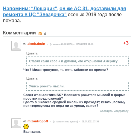
Напомним: “Лошарик", он же АС-31, доставили для
ремонта в ЦС "Звездочка"
осенью 2019 года после
пожара.
Комментарии
+3
alcobabuin
#9
(c нами с 26.02.2021)
02.04.2021 11:03
Цитата:
Ставят сами себе + и думают, что открывают Америку
Что? Мизантропупов, ты пять таблетки не принял?
Цитата:
Учись рожать мысли.
Совет от аналитика БК? Великого рожателя мыслей в форме
простых предложений?
Где-то в 8 классе средней школы их проходят, кстати, потому
поинтересуюсь: не пора ли за уроки, сынок?
Сообщить модератору
mizantropoff
#8
(c нами очень давно)
01.04.2021 17:38
Был занят.