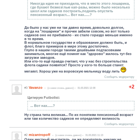
Никогда идея не приходила, что в место этого лошарика,
где бухают безмозглые кап-разы, можно было несколько
школ или садиков построить,поднять опустить
пенсионный возраст.... Вот нах......?
Да было у нас уже ни так давно время, довольно долгое,
когда на "лошарики" и прочее забили совсем, но вот только
садиков оно не прибавило - их стало гораздо меньше именно
в то время.
В нормальном государстве и образование должно быть, и
флот, благо примеров в мире этому достаточно.
Глупо в нашем городе такими дешёвыми подтасовками
заниматься, многие ещё помнят как "здорово" жилось тут без
загрузки заводов.
Или кто-то ещё правда считает, что у нас без строительства
флота садики появятся? Просто у кого-то больше станет
мегаяхт. Хорош уже на воровскую мельницу воду лить
Сообщить модератору
+2
Vavanzo
#3
(c нами очень давно)
31.03.2021 12:08
Цитирую Futbolist:
... Вот нах......?
Ну страна типа великая... По их понятиям пенсионный возраст
или там количество садиков не определяют великость
Сообщить модератору
mizantropoff
#2
(c нами очень давно)
31.03.2021 11:13
Один местный мыслитель, он же покупатель никому не