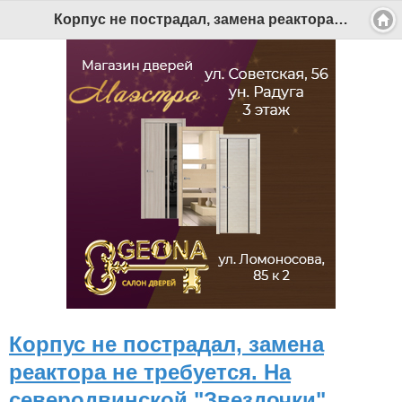
Корпус не пострадал, замена реактора не требуется. На северодвинской "Звездочки" начались работы по ремонту "Лошарика" - Беломорканал Северодвинск tv29.ru
Корпус не пострадал, замена
реактора не требуется. На
северодвинской "Звездочки"