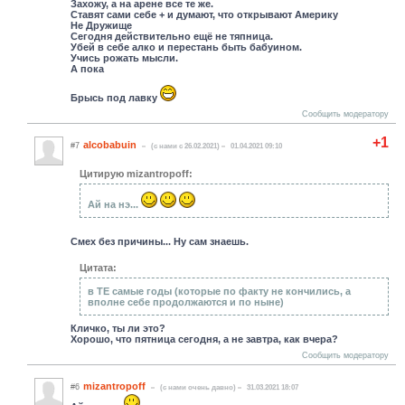
Захожу, а на арене все те же.
Ставят сами себе + и думают, что открывают Америку
Не Дружище
Сегодня действительно ещё не тяпница.
Убей в себе алко и перестань быть бабуином.
Учись рожать мысли.
А пока
Брысь под лавку
Сообщить модератору
+1
alcobabuin
#7
(c нами с 26.02.2021)
01.04.2021 09:10
Цитирую mizantropoff:
Ай на нэ...
Смех без причины... Ну сам знаешь.
Цитата:
в ТЕ самые годы (которые по факту не кончились, а
вполне себе продолжаются и по ныне)
Кличко, ты ли это?
Хорошо, что пятница сегодня, а не завтра, как вчера?
Сообщить модератору
mizantropoff
#6
(c нами очень давно)
31.03.2021 18:07